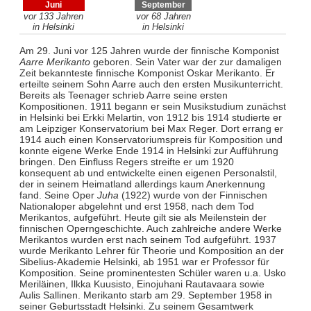
Juni
September
vor 133 Jahren
vor 68 Jahren
in Helsinki
in Helsinki
Am 29. Juni vor 125 Jahren wurde der finnische Komponist
Aarre Merikanto
geboren. Sein Vater war der zur damaligen
Zeit bekannteste finnische Komponist Oskar Merikanto. Er
erteilte seinem Sohn Aarre auch den ersten Musikunterricht.
Bereits als Teenager schrieb Aarre seine ersten
Kompositionen. 1911 begann er sein Musikstudium zunächst
in Helsinki bei Erkki Melartin, von 1912 bis 1914 studierte er
am Leipziger Konservatorium bei Max Reger. Dort errang er
1914 auch einen Konservatoriumspreis für Komposition und
konnte eigene Werke Ende 1914 in Helsinki zur Aufführung
bringen. Den Einfluss Regers streifte er um 1920
konsequent ab und entwickelte einen eigenen Personalstil,
der in seinem Heimatland allerdings kaum Anerkennung
fand. Seine Oper
Juha
(1922) wurde von der Finnischen
Nationaloper abgelehnt und erst 1958, nach dem Tod
Merikantos, aufgeführt. Heute gilt sie als Meilenstein der
finnischen Operngeschichte. Auch zahlreiche andere Werke
Merikantos wurden erst nach seinem Tod aufgeführt. 1937
wurde Merikanto Lehrer für Theorie und Komposition an der
Sibelius-Akademie Helsinki, ab 1951 war er Professor für
Komposition. Seine prominentesten Schüler waren u.a. Usko
Meriläinen, Ilkka Kuusisto, Einojuhani Rautavaara sowie
Aulis Sallinen. Merikanto starb am 29. September 1958 in
seiner Geburtsstadt Helsinki. Zu seinem Gesamtwerk