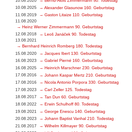
10.08.2020
→ Bernd-Alois Zimmermann 50. Todestag
10.08.2025
→ Alexander Glasunow 160. Geburtstag
11.08.2019
→ Gaston Litaize 110. Geburtstag
11.08.2020
→ Heinz Werner Zimmermann 90. Geburtstag
12.08.2018
→ Leoš Janáček 90. Todestag
13.08.2021
→ Bernhard Heinrich Romberg 180. Todestag
15.08.2020
→ Jacques Ibert 130. Geburtstag
16.08.2023
→ Gabriel Pierné 160. Geburtstag
16.08.2025
→ Heinrich Marschner 230. Geburtstag
17.08.2016
→ Johann Kaspar Mertz 210. Geburtstag
17.08.2016
→ Nicola Antonio Porpora 330. Geburtstag
17.08.2023
→ Carl Zeller 125. Todestag
18.08.2017
→ Tan Dun 60. Geburtstag
18.08.2022
→ Erwin Schulhoff 80. Todestag
19.08.2021
→ George Enescu 140. Geburtstag
20.08.2023
→ Johann Baptist Vanhal 210. Todestag
21.08.2017
→ Wilhelm Killmayer 90. Geburtstag