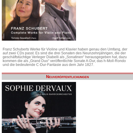
Franz Schuberts Werke für Violine und Klavier haben genau den Umfang, der
auf zwei CDs passt. Es sind die drei Sonaten des Neunzehnjährigen, die der
geschäftstüchtige Verleger Diabelli als „Sonatinen“ herausgegeben hat, dazu
kommen die als „Grand Duo“ veröffentlichte Sonate A-Dur, das h-Moll-Rondo
und die bedeutende C-Dur-Fantasie aus dem Jahr 1827.
Neuveröffentlichungen