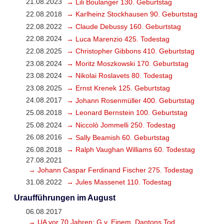
21.08.2023
→ Lili Boulanger 130. Geburtstag
22.08.2018
→ Karlheinz Stockhausen 90. Geburtstag
22.08.2022
→ Claude Debussy 160. Geburtstag
22.08.2024
→ Luca Marenzio 425. Todestag
22.08.2025
→ Christopher Gibbons 410. Geburtstag
23.08.2024
→ Moritz Moszkowski 170. Geburtstag
23.08.2024
→ Nikolai Roslavets 80. Todestag
23.08.2025
→ Ernst Krenek 125. Geburtstag
24.08.2017
→ Johann Rosenmüller 400. Geburtstag
25.08.2018
→ Leonard Bernstein 100. Geburtstag
25.08.2024
→ Niccolò Jommelli 250. Todestag
26.08.2016
→ Sally Beamish 60. Geburtstag
26.08.2018
→ Ralph Vaughan Williams 60. Todestag
27.08.2021
→ Johann Caspar Ferdinand Fischer 275. Todestag
31.08.2022
→ Jules Massenet 110. Todestag
Uraufführungen im August
06.08.2017
→ UA vor 70 Jahren: G.v. Einem, Dantons Tod