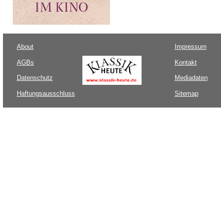
About
Impressum
AGBs
Kontakt
Datenschutz
Mediadaten
Haftungsausschluss
Sitemap