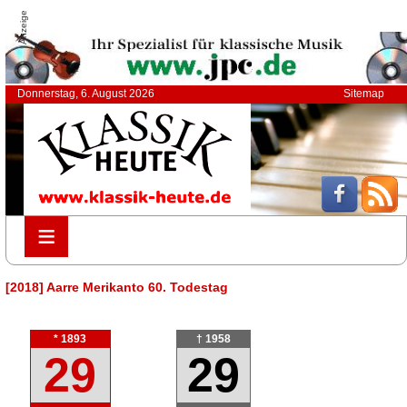
Anzeige
Donnerstag, 6. August 2026
Sitemap
≡
≡
[2018] Aarre Merikanto 60. Todestag
* 1893
† 1958
29
29