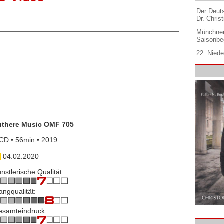
Der Deuts
Dr. Christ
Münchner
Saisonbe
22. Niede
uthere Music OMF 705
CD • 56min • 2019
04.02.2020
nstlerische Qualität:
angqualität:
esamteindruck: