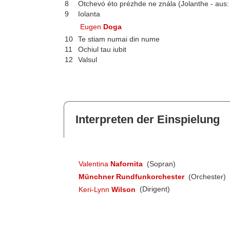
8
Otchevó éto prézhde ne znála (Jolanthe - aus:
9
Iolanta
Eugen
Doga
10
Te stiam numai din nume
11
Ochiul tau iubit
12
Valsul
Interpreten der Einspielung
Valentina
Nafornita
(Sopran)
Münchner Rundfunkorchester
(Orchester)
Keri-Lynn
Wilson
(Dirigent)