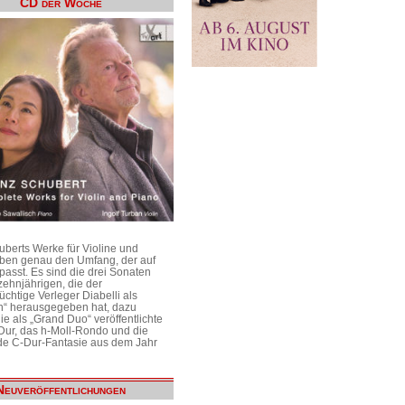
CD der Woche
uberts Werke für Violine und
aben genau den Umfang, der auf
passt. Es sind die drei Sonaten
ehnjährigen, die der
üchtige Verleger Diabelli als
n“ herausgegeben hat, dazu
e als „Grand Duo“ veröffentlichte
Dur, das h-Moll-Rondo und die
e C-Dur-Fantasie aus dem Jahr
Neuveröffentlichungen