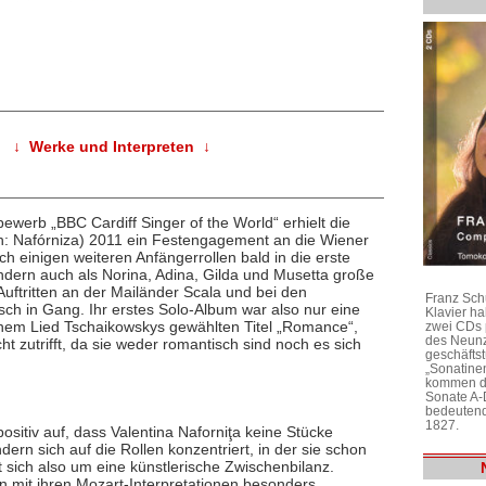
↓ Werke und Interpreten ↓
erb „BBC Cardiff Singer of the World“ erhielt die
ch: Nafórniza) 2011 ein Festengagement an die Wiener
h einigen weiteren Anfängerrollen bald in die erste
ondern auch als Norina, Adina, Gilda und Musetta große
 Auftritten an der Mailänder Scala und bei den
Franz Sch
asch in Gang. Ihr erstes Solo-Album war also nur eine
Klavier h
einem Lied Tschaikowskys gewählten Titel „Romance“,
zwei CDs 
des Neunz
ht zutrifft, da sie weder romantisch sind noch es sich
geschäftst
„Sonatine
kommen di
Sonate A-
bedeutend
1827.
sitiv auf, dass Valentina Naforniţa keine Stücke
dern sich auf die Rollen konzentriert, in der sie schon
sich also um eine künstlerische Zwischenbilanz.
en mit ihren Mozart-Interpretationen besonders