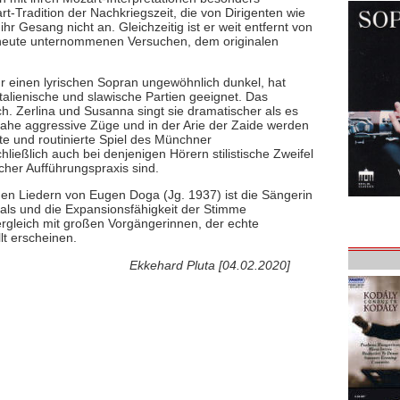
-Tradition der Nachkriegszeit, die von Dirigenten wie
hr Gesang nicht an. Gleichzeitig ist er weit entfernt von
s heute unternommenen Versuchen, dem originalen
 für einen lyrischen Sopran ungewöhnlich dunkel, hat
italienische und slawische Partien geeignet. Das
h. Zerlina und Susanna singt sie dramatischer als es
inahe aggressive Züge und in der Arie der Zaide werden
e und routinierte Spiel des Münchner
ließlich auch bei denjenigen Hörern stilistische Zweifel
cher Aufführungspraxis sind.
n Liedern von Eugen Doga (Jg. 1937) ist die Sängerin
ials und die Expansionsfähigkeit der Stimme
rgleich mit großen Vorgängerinnen, der echte
lt erscheinen.
Ekkehard Pluta [04.02.2020]