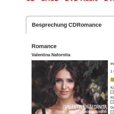
Besprechung CDRomance
Romance
Valentina Nafornita
o
1 
Kü
Kl
G