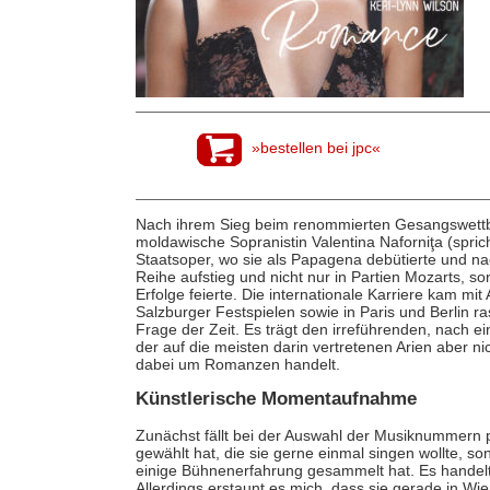
»bestellen bei jpc«
Nach ihrem Sieg beim renommierten Gesangswettbew
moldawische Sopranistin Valentina Naforniţa (spri
Staatsoper, wo sie als Papagena debütierte und nac
Reihe aufstieg und nicht nur in Partien Mozarts, s
Erfolge feierte. Die internationale Karriere kam mit
Salzburger Festspielen sowie in Paris und Berlin r
Frage der Zeit. Es trägt den irreführenden, nach 
der auf die meisten darin vertretenen Arien aber nic
dabei um Romanzen handelt.
Künstlerische Momentaufnahme
Zunächst fällt bei der Auswahl der Musiknummern po
gewählt hat, die sie gerne einmal singen wollte, son
einige Bühnenerfahrung gesammelt hat. Es handelt 
Allerdings erstaunt es mich, dass sie gerade in Wi