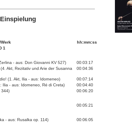
Einspielung
/Werk
hh:mm:ss
D 1
r Zerlina - aus: Don Giovanni KV 527)
00:03:17
(4. Akt, Rezitativ und Arie der Susanna
00:04:36
o! (1. Akt, Ilia - aus: Idomeneo)
00:07:14
t: Ilia - aus: Idomeneo, Ré di Creta)
00:04:40
 344)
00:06:20
00:05:21
ka - aus: Rusalka op. 114)
00:06:05