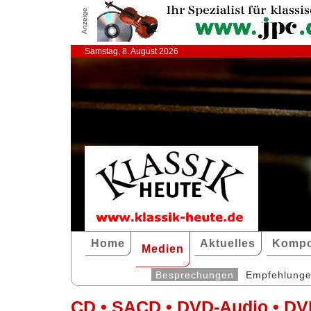
Anzeige
Samstag, 8. August 2026
Home
Aktuelles
Kompo
Medien
Besprechungen
Empfehlung
CD • SACD • DVD-Audio • DV