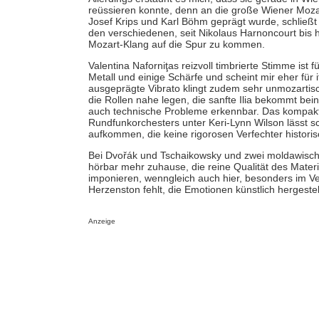
reüssieren konnte, denn an die große Wiener Mozart
Josef Krips und Karl Böhm geprägt wurde, schließt i
den verschiedenen, seit Nikolaus Harnoncourt bi
Mozart-Klang auf die Spur zu kommen.
Valentina Naforniţas reizvoll timbrierte Stimme ist
Metall und einige Schärfe und scheint mir eher für 
ausgeprägte Vibrato klingt zudem sehr unmozartisc
die Rollen nahe legen, die sanfte Ilia bekommt be
auch technische Probleme erkennbar. Das kompakt
Rundfunkorchesters unter Keri-Lynn Wilson lässt sch
aufkommen, die keine rigorosen Verfechter historis
Bei Dvořák und Tschaikowsky und zwei moldawische
hörbar mehr zuhause, die reine Qualität des Mater
imponieren, wenngleich auch hier, besonders im Ve
Herzenston fehlt, die Emotionen künstlich hergestel
Anzeige