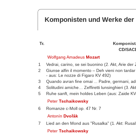
Komponisten und Werke der 
Tr.
Komponist
CD/SAC
Wolfgang Amadeus
Mozart
1
Vedrai, carino, se sei buonino (2. Akt, Arie de
2
Giunse alfin il momento – Deh vieni non tardar 
- aus: Le nozze di Figaro KV 492)
3
Quando avran fine omai ... Padre, germani, addi
4
Solitudini amiche… Zeffiretti lunsinghieri (3. Ak
5
Ruhe sanft, mein holdes Leben (aus: Zaide KV
Peter
Tschaikowsky
6
Romanze c-Moll op. 47 Nr. 7
Antonín
Dvořák
7
Lied an den Mond aus "Rusalka" (1. Akt: Rusal
Peter
Tschaikowsky