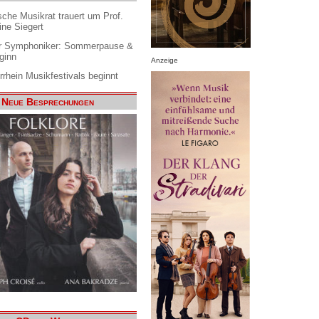
che Musikrat trauert um Prof.
ine Siegert
 Symphoniker: Sommerpause &
ginn
Anzeige
rrhein Musikfestivals beginnt
Neue Besprechungen