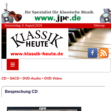
Anzeige
Donnerstag, 6. August 2026
Sitemap
≡
≡
CD • SACD • DVD-Audio • DVD Video
Besprechung CD