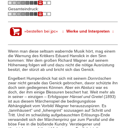
Gesamteindruck:
»bestellen bei jpc«
↓ Werke und Interpreten ↓
Wenn man diese seltsam wabernde Musik hört, mag einem
die Warnung des Kritikers Eduard Hanslick in den Sinn
kommen: Wer dem großen Richard Wagner auf seinem
Höhenweg folgen will und dazu nicht die nötige Ausrüstung
besitzt, der stürzt ab und bricht sich das Genick.
Engelbert Humperdinck hat sich mit seinem
Dornröschen
zwar nicht gerade das Genick gebrochen, davor schützte ihn
doch sein gediegenes Können. Aber ein Absturz war es
doch, der ihm einige Blessuren beschert hat. Weit mehr als
in seiner – einzigen – Erfolgsoper
Hänsel und Gretel
(1893)
ist aus diesem Märchenspiel die bedingungslose
Abhängigkeit vom Vorbild Wagner herauszuspüren. Es
„tannhäusert“ und „lohengrint“ sozusagen auf Schritt und
Tritt. Und im schwülstig aufgebauschten Erlösungs-Ende
verwandelt sich der Märchenprinz gar zum Parsifal und die
böse Fee in die büßende Kundry. Verstiegener und