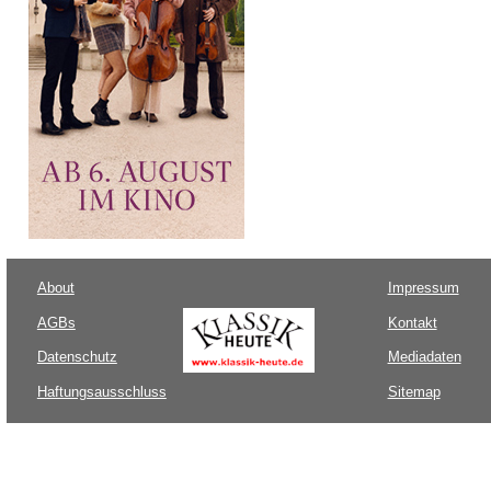
About
Impressum
AGBs
Kontakt
Datenschutz
Mediadaten
Haftungsausschluss
Sitemap