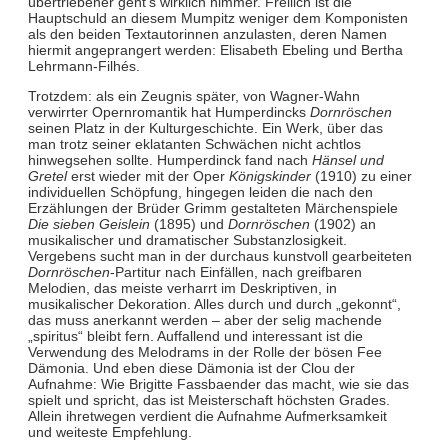
übertriebener geht’s wirklich nimmer. Freilich ist die
Hauptschuld an diesem Mumpitz weniger dem Komponisten
als den beiden Textautorinnen anzulasten, deren Namen
hiermit angeprangert werden: Elisabeth Ebeling und Bertha
Lehrmann-Filhés.
Trotzdem: als ein Zeugnis später, von Wagner-Wahn
verwirrter Opernromantik hat Humperdincks
Dornröschen
seinen Platz in der Kulturgeschichte. Ein Werk, über das
man trotz seiner eklatanten Schwächen nicht achtlos
hinwegsehen sollte. Humperdinck fand nach
Hänsel und
Gretel
erst wieder mit der Oper
Königskinder
(1910) zu einer
individuellen Schöpfung, hingegen leiden die nach den
Erzählungen der Brüder Grimm gestalteten Märchenspiele
Die sieben Geislein
(1895) und
Dornröschen
(1902) an
musikalischer und dramatischer Substanzlosigkeit.
Vergebens sucht man in der durchaus kunstvoll gearbeiteten
Dornröschen
-Partitur nach Einfällen, nach greifbaren
Melodien, das meiste verharrt im Deskriptiven, in
musikalischer Dekoration. Alles durch und durch „gekonnt“,
das muss anerkannt werden – aber der selig machende
„spiritus“ bleibt fern. Auffallend und interessant ist die
Verwendung des Melodrams in der Rolle der bösen Fee
Dämonia. Und eben diese Dämonia ist der Clou der
Aufnahme: Wie Brigitte Fassbaender das macht, wie sie das
spielt und spricht, das ist Meisterschaft höchsten Grades.
Allein ihretwegen verdient die Aufnahme Aufmerksamkeit
und weiteste Empfehlung.