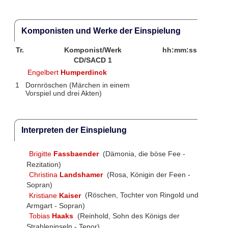
Komponisten und Werke der Einspielung
Tr.
Komponist/Werk
hh:mm:ss
CD/SACD 1
Engelbert
Humperdinck
1
Dornröschen (Märchen in einem
Vorspiel und drei Akten)
Interpreten der Einspielung
Brigitte
Fassbaender
(Dämonia, die böse Fee -
Rezitation)
Christina
Landshamer
(Rosa, Königin der Feen -
Sopran)
Kristiane
Kaiser
(Röschen, Tochter von Ringold und
Armgart - Sopran)
Tobias
Haaks
(Reinhold, Sohn des Königs der
Strahleninseln - Tenor)