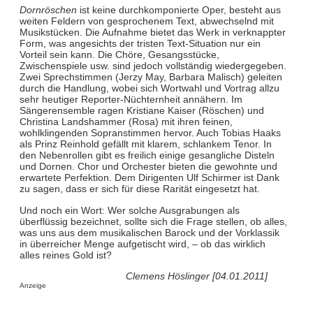
Dornröschen
ist keine durchkomponierte Oper, besteht aus
weiten Feldern von gesprochenem Text, abwechselnd mit
Musikstücken. Die Aufnahme bietet das Werk in verknappter
Form, was angesichts der tristen Text-Situation nur ein
Vorteil sein kann. Die Chöre, Gesangsstücke,
Zwischenspiele usw. sind jedoch vollständig wiedergegeben.
Zwei Sprechstimmen (Jerzy May, Barbara Malisch) geleiten
durch die Handlung, wobei sich Wortwahl und Vortrag allzu
sehr heutiger Reporter-Nüchternheit annähern. Im
Sängerensemble ragen Kristiane Kaiser (Röschen) und
Christina Landshammer (Rosa) mit ihren feinen,
wohlklingenden Sopranstimmen hervor. Auch Tobias Haaks
als Prinz Reinhold gefällt mit klarem, schlankem Tenor. In
den Nebenrollen gibt es freilich einige gesangliche Disteln
und Dornen. Chor und Orchester bieten die gewohnte und
erwartete Perfektion. Dem Dirigenten Ulf Schirmer ist Dank
zu sagen, dass er sich für diese Rarität eingesetzt hat.
Und noch ein Wort: Wer solche Ausgrabungen als
überflüssig bezeichnet, sollte sich die Frage stellen, ob alles,
was uns aus dem musikalischen Barock und der Vorklassik
in überreicher Menge aufgetischt wird, – ob das wirklich
alles reines Gold ist?
Clemens Höslinger [04.01.2011]
Anzeige