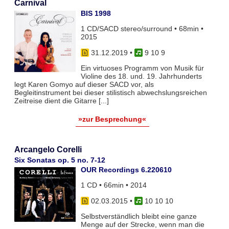
Carnival
BIS 1998
1 CD/SACD stereo/surround • 68min •
2015
31.12.2019
•
9 10 9
Ein virtuoses Programm von Musik für
Violine des 18. und. 19. Jahrhunderts
legt Karen Gomyo auf dieser SACD vor, als
Begleitinstrument bei dieser stilistisch abwechslungsreichen
Zeitreise dient die Gitarre [...]
»zur Besprechung«
Arcangelo Corelli
Six Sonatas op. 5 no. 7-12
OUR Recordings 6.220610
1 CD • 66min • 2014
02.03.2015
•
10 10 10
Selbstverständlich bleibt eine ganze
Menge auf der Strecke, wenn man die