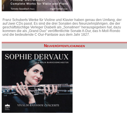
Franz Schuberts Werke für Violine und Klavier haben genau den Umfang, der
auf zwei CDs passt. Es sind die drei Sonaten des Neunzehnjährigen, die der
geschäftstüchtige Verleger Diabelli als „Sonatinen“ herausgegeben hat, dazu
kommen die als „Grand Duo“ veröffentlichte Sonate A-Dur, das h-Moll-Rondo
und die bedeutende C-Dur-Fantasie aus dem Jahr 1827.
Neuveröffentlichungen