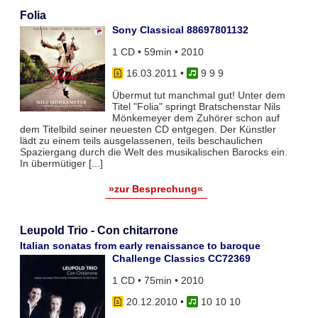
Folia
Sony Classical 88697801132
1 CD • 59min • 2010
16.03.2011
•
9 9 9
Übermut tut manchmal gut! Unter dem
Titel "Folia" springt Bratschenstar Nils
Mönkemeyer dem Zuhörer schon auf
dem Titelbild seiner neuesten CD entgegen. Der Künstler
lädt zu einem teils ausgelassenen, teils beschaulichen
Spaziergang durch die Welt des musikalischen Barocks ein.
In übermütiger [...]
»zur Besprechung«
Leupold Trio - Con chitarrone
Italian sonatas from early renaissance to baroque
Challenge Classics CC72369
1 CD • 75min • 2010
20.12.2010
•
10 10 10