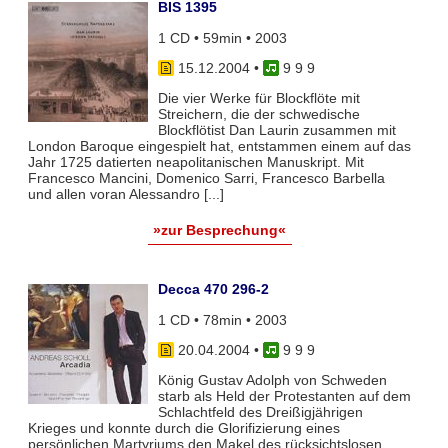
BIS 1395
1 CD • 59min • 2003
15.12.2004
•
9 9 9
Die vier Werke für Blockflöte mit
Streichern, die der schwedische
Blockflötist Dan Laurin zusammen mit
London Baroque eingespielt hat, entstammen einem auf das
Jahr 1725 datierten neapolitanischen Manuskript. Mit
Francesco Mancini, Domenico Sarri, Francesco Barbella
und allen voran Alessandro [...]
»zur Besprechung«
Decca 470 296-2
1 CD • 78min • 2003
20.04.2004
•
9 9 9
König Gustav Adolph von Schweden
starb als Held der Protestanten auf dem
Schlachtfeld des Dreißigjährigen
Krieges und konnte durch die Glorifizierung eines
persönlichen Martyriums den Makel des rücksichtslosen