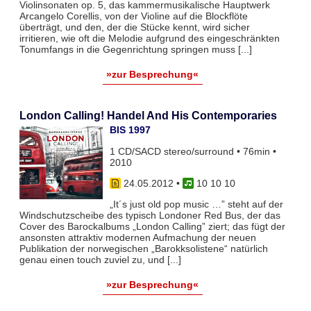
Violinsonaten op. 5, das kammermusikalische Hauptwerk
Arcangelo Corellis, von der Violine auf die Blockflöte
überträgt, und den, der die Stücke kennt, wird sicher
irritieren, wie oft die Melodie aufgrund des eingeschränkten
Tonumfangs in die Gegenrichtung springen muss [...]
»zur Besprechung«
London Calling! Handel And His Contemporaries
BIS 1997
1 CD/SACD stereo/surround • 76min •
2010
24.05.2012
•
10 10 10
„It´s just old pop music …” steht auf der
Windschutzscheibe des typisch Londoner Red Bus, der das
Cover des Barockalbums „London Calling” ziert; das fügt der
ansonsten attraktiv modernen Aufmachung der neuen
Publikation der norwegischen „Barokksolistene“ natürlich
genau einen touch zuviel zu, und [...]
»zur Besprechung«