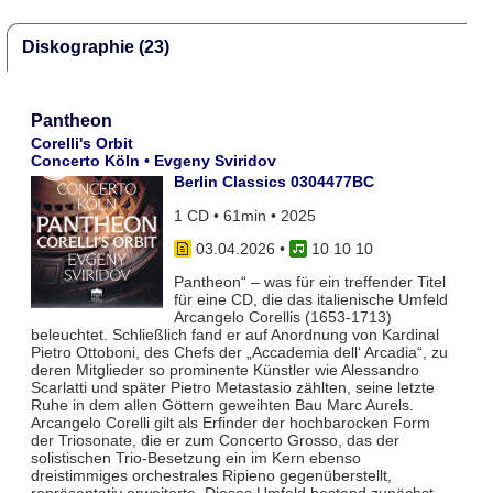
Diskographie (23)
Pantheon
Corelli's Orbit
Concerto Köln • Evgeny Sviridov
Berlin Classics 0304477BC
1 CD • 61min • 2025
03.04.2026
•
10 10 10
Pantheon“ – was für ein treffender Titel
für eine CD, die das italienische Umfeld
Arcangelo Corellis (1653-1713)
beleuchtet. Schließlich fand er auf Anordnung von Kardinal
Pietro Ottoboni, des Chefs der „Accademia dell‘ Arcadia“, zu
deren Mitglieder so prominente Künstler wie Alessandro
Scarlatti und später Pietro Metastasio zählten, seine letzte
Ruhe in dem allen Göttern geweihten Bau Marc Aurels.
Arcangelo Corelli gilt als Erfinder der hochbarocken Form
der Triosonate, die er zum Concerto Grosso, das der
solistischen Trio-Besetzung ein im Kern ebenso
dreistimmiges orchestrales Ripieno gegenüberstellt,