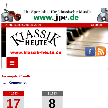
Anzeige
Donnerstag, 6. August 2026
Sitemap
≡
≡
Arcangelo Corelli
ital. Komponist
* 1653
† 1713
17
8