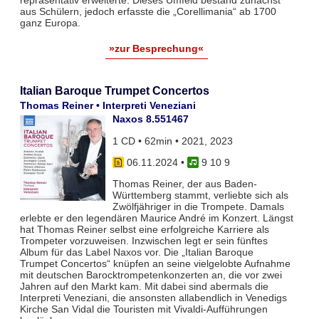
repräsentativ erweiterte. Dieses Umfeld bestand zunächst
aus Schülern, jedoch erfasste die „Corellimania“ ab 1700
ganz Europa.
»zur Besprechung«
Italian Baroque Trumpet Concertos
Thomas Reiner • Interpreti Veneziani
Naxos 8.551467
1 CD • 62min • 2021, 2023
06.11.2024
•
9 10 9
Thomas Reiner, der aus Baden-
Württemberg stammt, verliebte sich als
Zwölfjähriger in die Trompete. Damals
erlebte er den legendären Maurice André im Konzert. Längst
hat Thomas Reiner selbst eine erfolgreiche Karriere als
Trompeter vorzuweisen. Inzwischen legt er sein fünftes
Album für das Label Naxos vor. Die „Italian Baroque
Trumpet Concertos“ knüpfen an seine vielgelobte Aufnahme
mit deutschen Barocktrompetenkonzerten an, die vor zwei
Jahren auf den Markt kam. Mit dabei sind abermals die
Interpreti Veneziani, die ansonsten allabendlich in Venedigs
Kirche San Vidal die Touristen mit Vivaldi-Aufführungen