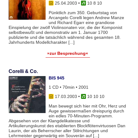
25.04.2003
•
10 8 10
Pünktlich zum 350. Geburtstag von
Arcangelo Corelli legen Andrew Manze
und Richard Egarr eine grandiose
Einspielung der zwölf Violinsonaten vor, die der Komponist
selbstbewußt und demonstrativ am 1. Januar 1700
publizierte und die tatsächlich während des gesamten 18.
Jahrhunderts Modellcharakter [...]
»zur Besprechung«
Corelli & Co.
BIS 945
1 CD • 70min • 2001
17.03.2003
•
10 10 10
Man bewegt sich hier mit Ohr, Herz und
Auge gewissermaßen dreispurig durch
ein edles 70-Minuten-Programm.
Abgesehen von der Klangdelikatesse und
Artikulierungskunst des etablierten Blockflötenvirtuosen Dan
Laurin, der als Beherrscher aller Stilrichtungen und
Lehrmeister gegenwärtig ein Souverän auf [...]