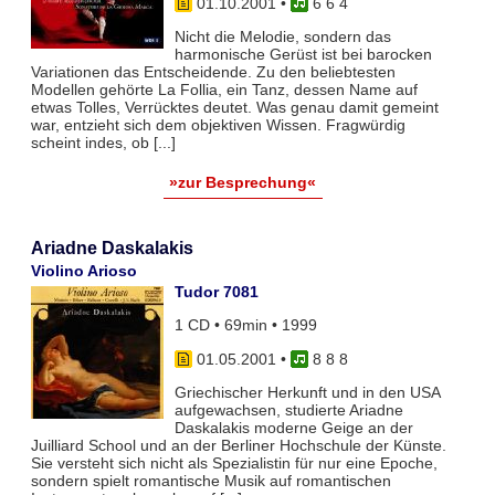
01.10.2001
•
6 6 4
Nicht die Melodie, sondern das
harmonische Gerüst ist bei barocken
Variationen das Entscheidende. Zu den beliebtesten
Modellen gehörte La Follia, ein Tanz, dessen Name auf
etwas Tolles, Verrücktes deutet. Was genau damit gemeint
war, entzieht sich dem objektiven Wissen. Fragwürdig
scheint indes, ob [...]
»zur Besprechung«
Ariadne Daskalakis
Violino Arioso
Tudor 7081
1 CD • 69min • 1999
01.05.2001
•
8 8 8
Griechischer Herkunft und in den USA
aufgewachsen, studierte Ariadne
Daskalakis moderne Geige an der
Juilliard School und an der Berliner Hochschule der Künste.
Sie versteht sich nicht als Spezialistin für nur eine Epoche,
sondern spielt romantische Musik auf romantischen