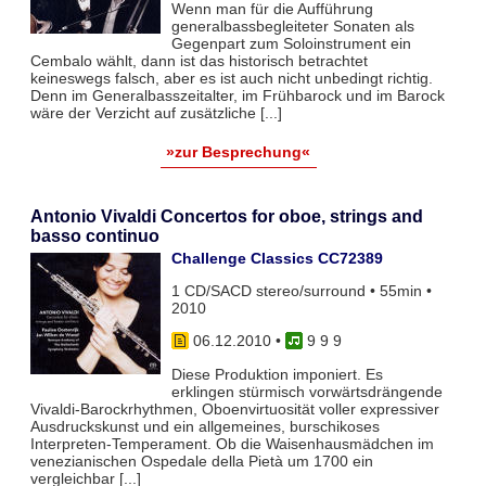
Wenn man für die Aufführung
generalbassbegleiteter Sonaten als
Gegenpart zum Soloinstrument ein
Cembalo wählt, dann ist das historisch betrachtet
keineswegs falsch, aber es ist auch nicht unbedingt richtig.
Denn im Generalbasszeitalter, im Frühbarock und im Barock
wäre der Verzicht auf zusätzliche [...]
»zur Besprechung«
Antonio Vivaldi Concertos for oboe, strings and
basso continuo
Challenge Classics CC72389
1 CD/SACD stereo/surround • 55min •
2010
06.12.2010
•
9 9 9
Diese Produktion imponiert. Es
erklingen stürmisch vorwärtsdrängende
Vivaldi-Barockrhythmen, Oboenvirtuosität voller expressiver
Ausdruckskunst und ein allgemeines, burschikoses
Interpreten-Temperament. Ob die Waisenhausmädchen im
venezianischen Ospedale della Pietà um 1700 ein
vergleichbar [...]