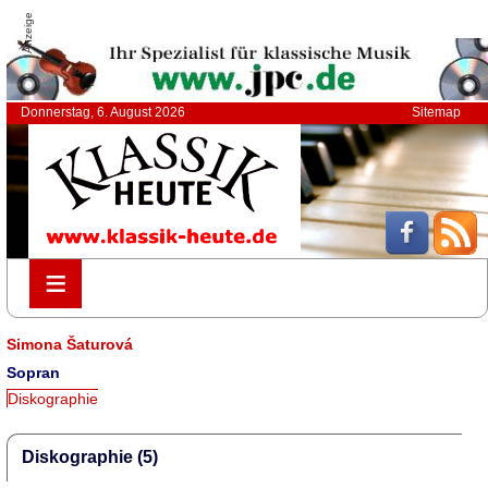
Anzeige
Donnerstag, 6. August 2026
Sitemap
≡
≡
Simona Šaturová
Sopran
Diskographie
Diskographie (5)