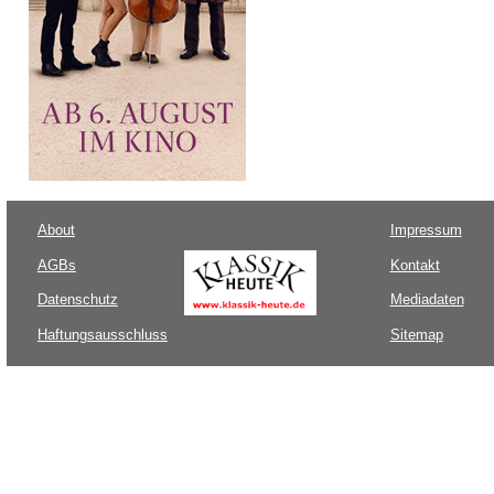
About
Impressum
AGBs
Kontakt
Datenschutz
Mediadaten
Haftungsausschluss
Sitemap