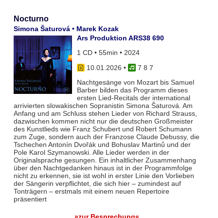
Nocturno
Simona Šaturová • Marek Kozak
Ars Produktion ARS38 690
1 CD • 55min • 2024
10.01.2026
•
7 8 7
Nachtgesänge von Mozart bis Samuel
Barber bilden das Programm dieses
ersten Lied-Recitals der international
arrivierten slowakischen Sopranistin Simona Šaturová. Am
Anfang und am Schluss stehen Lieder von Richard Strauss,
dazwischen kommen nicht nur die deutschen Großmeister
des Kunstlieds wie Franz Schubert und Robert Schumann
zum Zuge, sondern auch der Franzose Claude Debussy, die
Tschechen Antonín Dvořák und Bohuslav Martinů und der
Pole Karol Szymanowski. Alle Lieder werden in der
Originalsprache gesungen. Ein inhaltlicher Zusammenhang
über den Nachtgedanken hinaus ist in der Programmfolge
nicht zu erkennen, sie ist wohl in erster Linie den Vorlieben
der Sängerin verpflichtet, die sich hier – zumindest auf
Tonträgern – erstmals mit einem neuen Repertoire
präsentiert
»zur Besprechung«