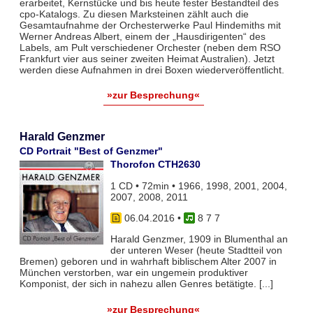
erarbeitet, Kernstücke und bis heute fester Bestandteil des
cpo-Katalogs. Zu diesen Marksteinen zählt auch die
Gesamtaufnahme der Orchesterwerke Paul Hindemiths mit
Werner Andreas Albert, einem der „Hausdirigenten“ des
Labels, am Pult verschiedener Orchester (neben dem RSO
Frankfurt vier aus seiner zweiten Heimat Australien). Jetzt
werden diese Aufnahmen in drei Boxen wiederveröffentlicht.
»zur Besprechung«
Harald Genzmer
CD Portrait "Best of Genzmer"
Thorofon CTH2630
1 CD • 72min • 1966, 1998, 2001, 2004,
2007, 2008, 2011
06.04.2016
•
8 7 7
Harald Genzmer, 1909 in Blumenthal an
der unteren Weser (heute Stadtteil von
Bremen) geboren und in wahrhaft biblischem Alter 2007 in
München verstorben, war ein ungemein produktiver
Komponist, der sich in nahezu allen Genres betätigte. [...]
»zur Besprechung«