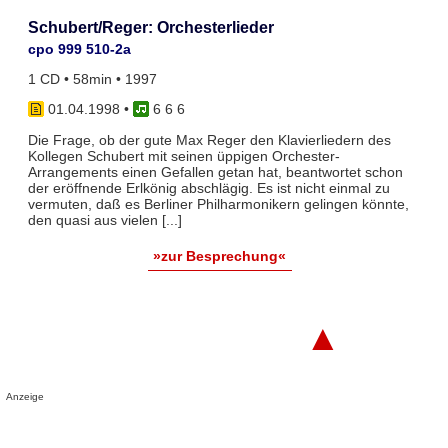
Schubert/Reger: Orchesterlieder
cpo 999 510-2a
1 CD • 58min • 1997
01.04.1998
•
6 6 6
Die Frage, ob der gute Max Reger den Klavierliedern des
Kollegen Schubert mit seinen üppigen Orchester-
Arrangements einen Gefallen getan hat, beantwortet schon
der eröffnende Erlkönig abschlägig. Es ist nicht einmal zu
vermuten, daß es Berliner Philharmonikern gelingen könnte,
den quasi aus vielen [...]
»zur Besprechung«
▲
Anzeige