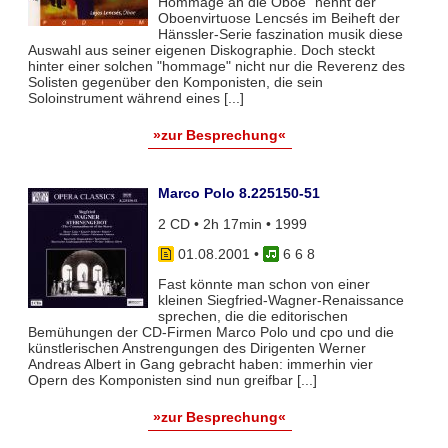
Hommage an die Oboe" nennt der
Oboenvirtuose Lencsés im Beiheft der
Hänssler-Serie faszination musik diese
Auswahl aus seiner eigenen Diskographie. Doch steckt
hinter einer solchen "hommage" nicht nur die Reverenz des
Solisten gegenüber den Komponisten, die sein
Soloinstrument während eines [...]
»zur Besprechung«
Marco Polo 8.225150-51
2 CD • 2h 17min • 1999
01.08.2001
•
6 6 8
Fast könnte man schon von einer
kleinen Siegfried-Wagner-Renaissance
sprechen, die die editorischen
Bemühungen der CD-Firmen Marco Polo und cpo und die
künstlerischen Anstrengungen des Dirigenten Werner
Andreas Albert in Gang gebracht haben: immerhin vier
Opern des Komponisten sind nun greifbar [...]
»zur Besprechung«