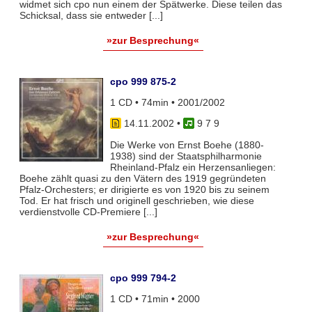
widmet sich cpo nun einem der Spätwerke. Diese teilen das
Schicksal, dass sie entweder [...]
»zur Besprechung«
cpo 999 875-2
1 CD • 74min • 2001/2002
14.11.2002
•
9 7 9
Die Werke von Ernst Boehe (1880-
1938) sind der Staatsphilharmonie
Rheinland-Pfalz ein Herzensanliegen:
Boehe zählt quasi zu den Vätern des 1919 gegründeten
Pfalz-Orchesters; er dirigierte es von 1920 bis zu seinem
Tod. Er hat frisch und originell geschrieben, wie diese
verdienstvolle CD-Premiere [...]
»zur Besprechung«
cpo 999 794-2
1 CD • 71min • 2000