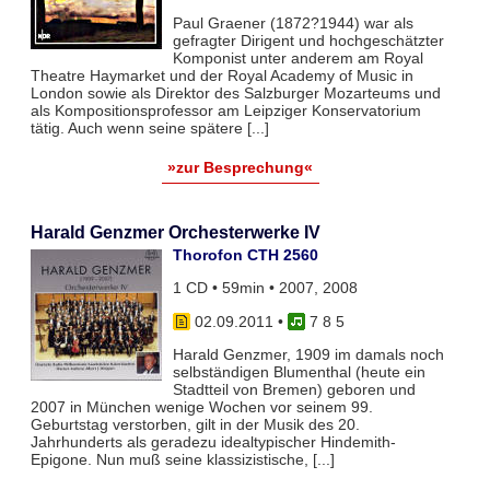
Paul Graener (1872?1944) war als
gefragter Dirigent und hochgeschätzter
Komponist unter anderem am Royal
Theatre Haymarket und der Royal Academy of Music in
London sowie als Direktor des Salzburger Mozarteums und
als Kompositionsprofessor am Leipziger Konservatorium
tätig. Auch wenn seine spätere [...]
»zur Besprechung«
Harald Genzmer Orchesterwerke IV
Thorofon CTH 2560
1 CD • 59min • 2007, 2008
02.09.2011
•
7 8 5
Harald Genzmer, 1909 im damals noch
selbständigen Blumenthal (heute ein
Stadtteil von Bremen) geboren und
2007 in München wenige Wochen vor seinem 99.
Geburtstag verstorben, gilt in der Musik des 20.
Jahrhunderts als geradezu idealtypischer Hindemith-
Epigone. Nun muß seine klassizistische, [...]