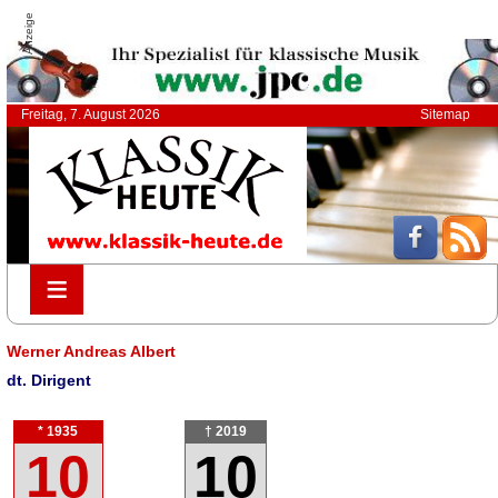
Anzeige
Freitag, 7. August 2026
Sitemap
≡
≡
Werner Andreas Albert
dt. Dirigent
* 1935
† 2019
10
10