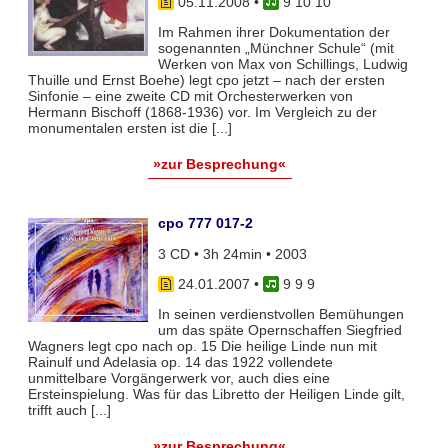
05.11.2008
•
9 10 10
Im Rahmen ihrer Dokumentation der
sogenannten „Münchner Schule“ (mit
Werken von Max von Schillings, Ludwig
Thuille und Ernst Boehe) legt cpo jetzt – nach der ersten
Sinfonie – eine zweite CD mit Orchesterwerken von
Hermann Bischoff (1868-1936) vor. Im Vergleich zu der
monumentalen ersten ist die [...]
»zur Besprechung«
cpo 777 017-2
3 CD • 3h 24min • 2003
24.01.2007
•
9 9 9
In seinen verdienstvollen Bemühungen
um das späte Opernschaffen Siegfried
Wagners legt cpo nach op. 15 Die heilige Linde nun mit
Rainulf und Adelasia op. 14 das 1922 vollendete
unmittelbare Vorgängerwerk vor, auch dies eine
Ersteinspielung. Was für das Libretto der Heiligen Linde gilt,
trifft auch [...]
»zur Besprechung«