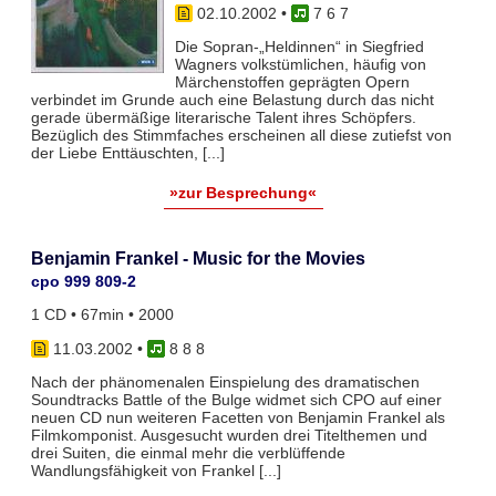
02.10.2002
•
7 6 7
Die Sopran-„Heldinnen“ in Siegfried
Wagners volkstümlichen, häufig von
Märchenstoffen geprägten Opern
verbindet im Grunde auch eine Belastung durch das nicht
gerade übermäßige literarische Talent ihres Schöpfers.
Bezüglich des Stimmfaches erscheinen all diese zutiefst von
der Liebe Enttäuschten, [...]
»zur Besprechung«
Benjamin Frankel - Music for the Movies
cpo 999 809-2
1 CD • 67min • 2000
11.03.2002
•
8 8 8
Nach der phänomenalen Einspielung des dramatischen
Soundtracks Battle of the Bulge widmet sich CPO auf einer
neuen CD nun weiteren Facetten von Benjamin Frankel als
Filmkomponist. Ausgesucht wurden drei Titelthemen und
drei Suiten, die einmal mehr die verblüffende
Wandlungsfähigkeit von Frankel [...]