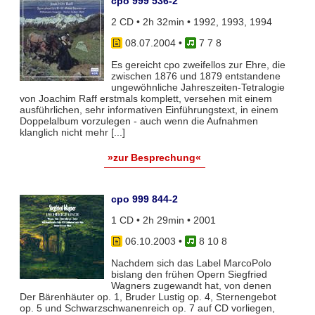
cpo 999 536-2
2 CD • 2h 32min • 1992, 1993, 1994
08.07.2004
•
7 7 8
Es gereicht cpo zweifellos zur Ehre, die
zwischen 1876 und 1879 entstandene
ungewöhnliche Jahreszeiten-Tetralogie
von Joachim Raff erstmals komplett, versehen mit einem
ausführlichen, sehr informativen Einführungstext, in einem
Doppelalbum vorzulegen - auch wenn die Aufnahmen
klanglich nicht mehr [...]
»zur Besprechung«
cpo 999 844-2
1 CD • 2h 29min • 2001
06.10.2003
•
8 10 8
Nachdem sich das Label MarcoPolo
bislang den frühen Opern Siegfried
Wagners zugewandt hat, von denen
Der Bärenhäuter op. 1, Bruder Lustig op. 4, Sternengebot
op. 5 und Schwarzschwanenreich op. 7 auf CD vorliegen,