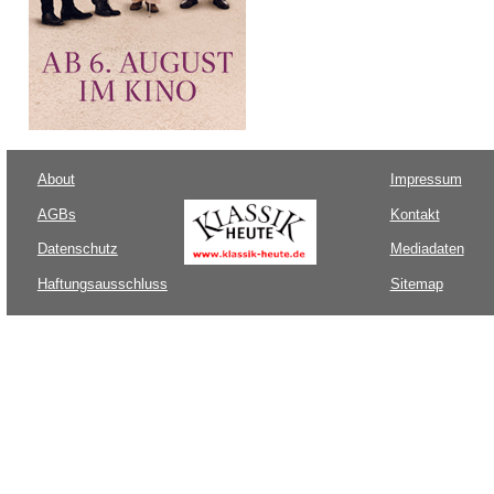
About
Impressum
AGBs
Kontakt
Datenschutz
Mediadaten
Haftungsausschluss
Sitemap