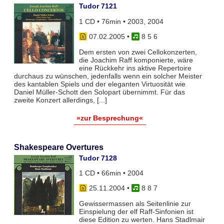
Tudor 7121
1 CD • 76min • 2003, 2004
07.02.2005
•
8 5 6
Dem ersten von zwei Cellokonzerten,
die Joachim Raff komponierte, wäre
eine Rückkehr ins aktive Repertoire
durchaus zu wünschen, jedenfalls wenn ein solcher Meister
des kantablen Spiels und der eleganten Virtuosität wie
Daniel Müller-Schott den Solopart übernimmt. Für das
zweite Konzert allerdings, [...]
»zur Besprechung«
Shakespeare Overtures
Tudor 7128
1 CD • 66min • 2004
25.11.2004
•
8 8 7
Gewissermassen als Seitenlinie zur
Einspielung der elf Raff-Sinfonien ist
diese Edition zu werten. Hans Stadlmair