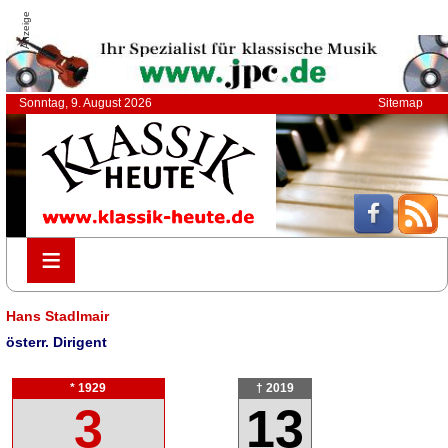
Anzeige
Sonntag, 9. August 2026
Sitemap
≡
≡
Hans Stadlmair
österr. Dirigent
* 1929
† 2019
3
13