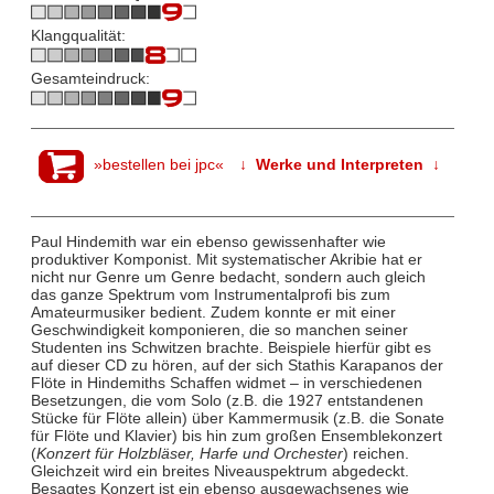
Klangqualität:
Gesamteindruck:
»bestellen bei jpc«
↓ Werke und Interpreten ↓
Paul Hindemith war ein ebenso gewissenhafter wie
produktiver Komponist. Mit systematischer Akribie hat er
nicht nur Genre um Genre bedacht, sondern auch gleich
das ganze Spektrum vom Instrumentalprofi bis zum
Amateurmusiker bedient. Zudem konnte er mit einer
Geschwindigkeit komponieren, die so manchen seiner
Studenten ins Schwitzen brachte. Beispiele hierfür gibt es
auf dieser CD zu hören, auf der sich Stathis Karapanos der
Flöte in Hindemiths Schaffen widmet – in verschiedenen
Besetzungen, die vom Solo (z.B. die 1927 entstandenen
Stücke für Flöte allein) über Kammermusik (z.B. die Sonate
für Flöte und Klavier) bis hin zum großen Ensemblekonzert
(
Konzert für Holzbläser, Harfe und Orchester
) reichen.
Gleichzeit wird ein breites Niveauspektrum abgedeckt.
Besagtes Konzert ist ein ebenso ausgewachsenes wie