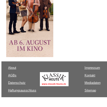
About
Impressum
AGBs
Kontakt
Datenschutz
Mediadaten
Haftungsausschluss
Sitemap