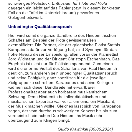
schwieriges Profistück,
Enthusiam für Flöte und Viola
dagegen ein leicht auf das Papier (bzw. in diesem konkreten
Fall an die Tafel im Unterrichtsraum) geworfenes
Gelegenheitswerk.
Unbedingter Qualitätsanspruch
Hier wird somit die ganze Bandbreite des Hindemithschen
Schaffes am Beispiel der Flöte gewissermaßen
exemplifiziert. Die Partner, die der griechische Flötist Stathis
Karapanos dafür zur Verfügung hat, sind Synonym für das
hohe Niveau dieser Einspielung, allen voran der Klarinettist
Jörg Widmann und der Dirigent Christoph Eschenbach. Das
Ergebnis ist nicht nur für Flötisten spannend. Zum einen
wird die enorme Vielfalt des Schaffens von Paul Hindemith
deutlich, zum anderen sein unbedingter Qualitätsanspruch
und seine Fähigkeit, ganz spezifisch für die jeweilige
Zielgruppe zu schreiben. Karapanos und seine Kollegen
widmen sich dieser Bandbreite mit erwartbarer
Professionalität aber auch hörbarem musikantischem
Schwung. Denn Hindemith bei aller didaktischen und
musikalischen Expertise war vor allem eins: ein Musikant,
der Musik machen wollte. Gleiches lässt sich von Karapanos
sagen, der vom durchaus schwierigen Konzert bis hin zum
vermeintlich einfachen Duo Hindemiths Musik sehr
überzeugend zum Klingen bringt.
Guido Krawinkel [06.06.2024]