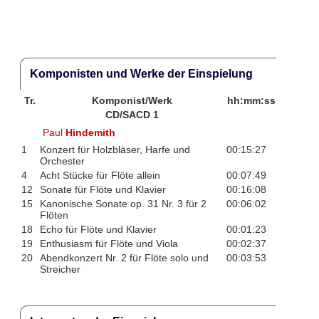
Komponisten und Werke der Einspielung
Tr.
Komponist/Werk
hh:mm:ss
CD/SACD 1
Paul
Hindemith
1
Konzert für Holzbläser, Harfe und
00:15:27
Orchester
4
Acht Stücke für Flöte allein
00:07:49
12
Sonate für Flöte und Klavier
00:16:08
15
Kanonische Sonate op. 31 Nr. 3 für 2
00:06:02
Flöten
18
Echo für Flöte und Klavier
00:01:23
19
Enthusiasm für Flöte und Viola
00:02:37
20
Abendkonzert Nr. 2 für Flöte solo und
00:03:53
Streicher