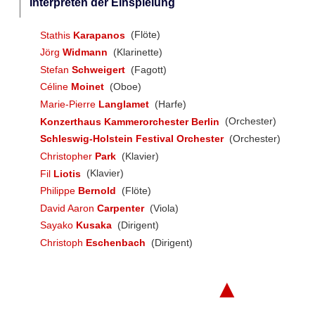
Interpreten der Einspielung
Stathis
Karapanos
(Flöte)
Jörg
Widmann
(Klarinette)
Stefan
Schweigert
(Fagott)
Céline
Moinet
(Oboe)
Marie-Pierre
Langlamet
(Harfe)
Konzerthaus Kammerorchester Berlin
(Orchester)
Schleswig-Holstein Festival Orchester
(Orchester)
Christopher
Park
(Klavier)
Fil
Liotis
(Klavier)
Philippe
Bernold
(Flöte)
David Aaron
Carpenter
(Viola)
Sayako
Kusaka
(Dirigent)
Christoph
Eschenbach
(Dirigent)
▲