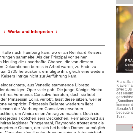
↓ Werke und Interpreten ↓
on Halle nach Hamburg kam, wo er an Reinhard Keisers
ungen sammelte. Als der Prinzipal vor seinen
en Neuling die unverhoffte Chance, die von diesem
en Dekorationen bereits in Arbeit waren, zu Ende zu
nuar 1705 herauskam, ermutigte ihn, gleich eine weitere
 Keisers Intrige nicht zur Aufführung kam.
Franz Sch
 eingerichtete, aus Venedig stammende Libretto
Klavier h
zwei CDs 
 der damaligen Oper viele gab. Die junge Königin Almira
des Neunz
hn ihres Vormunds Consalvo heiraten, doch sie liebt
geschäftst
r Prinzessin Edilia verlobt, lässt diese sitzen, weil er
„Sonatine
one verspricht. Prinzessin Bellante wiederum liebt
kommen di
ttdessen der Werbungen Consalvos erwehren.
Sonate A-
bedeutend
tilien, um Almira einen Antrag zu machen. Doch sie
1827.
det jedes Töpfchen sein Deckelchen. Fernando wird als
miras legitimer Prinzgemahl, Raymondo tröstet erst die
r ungetreue Osman, der sich bei beiden Damen unmöglich
an. Consalvo zügelt notgedrungen seinen Johannistrieb