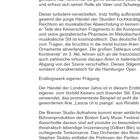
und erfreut sich seiner Rolle als Vater und Schwieg
Dieser turbulent-verwickelten, trotz heftig aufbr
gewinnt der junge Händel vier Stunden hochkarätig
Reichtum an musikalischer Abwechslung in keinem
er Teile des Keiserschen Fragments in die Komposi
und seine gestalterische Phantasie im Melodischen
musikalische Stil ist kosmopolitisch. Das deutsch
zum Tragen, die bruchlos in die meist kurzen Arie
Ornamente abverlangen. Die großen Tableaux und d
Kontinente“ im 3. Akt, lehnen sich an die französi
auch zahlreiche virtuose dacapo-Arien in italienisc
Abgang von der Szene verschaffen. Dieses Stilgemi
sondern charakteristisch für die Hamburger Oper.
Erstlingswerk eigener Prägung
Der Händel der Londoner Jahre ist in diesem Erstlin
eigener, vom Vorbild Keisers sich lösender Stil. E
verwendet, das prominenteste Beispiel ist wohl die
gewordenen Arie „Lascia ch’io pianga“ aus
Rinaldo
Die Bremer Studio-Aufnahme kommt einer wirklichen
Bühnenproduktion des Boston Early Music Festival v
Ausschnitte daraus sind auf youtube zu bewundern 
theatralisch lebendige Inszenierung (Gilbert Blin) s
vorliegende Tonkonserve. Das Orchester des Boston
Stephen Stubbs entfaltet die Pretiosen der Partitu