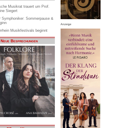
che Musikrat trauert um Prof.
ine Siegert
 Symphoniker: Sommerpause &
ginn
Anzeige
rrhein Musikfestivals beginnt
Neue Besprechungen