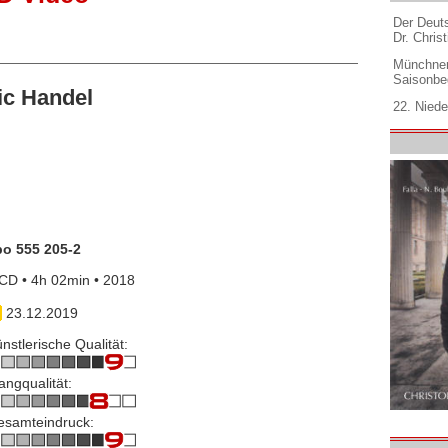
Der Deuts
Dr. Christ
Münchner
Saisonbe
ic Handel
22. Niede
po 555 205-2
CD • 4h 02min • 2018
23.12.2019
nstlerische Qualität:
angqualität:
esamteindruck: