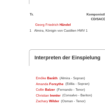
Tr.
Komponist
CD/SACD
Georg Friedrich
Händel
1
Almira, Königin von Castilien HWV 1
Interpreten der Einspielung
Emőke
Baráth
(Almira - Sopran)
Amanda
Forsythe
(Edilia - Sopran)
Collin
Balzer
(Fernando - Tenor)
Christian
Immler
(Consalvo - Bariton)
Zachary
Wilder
(Osman - Tenor)