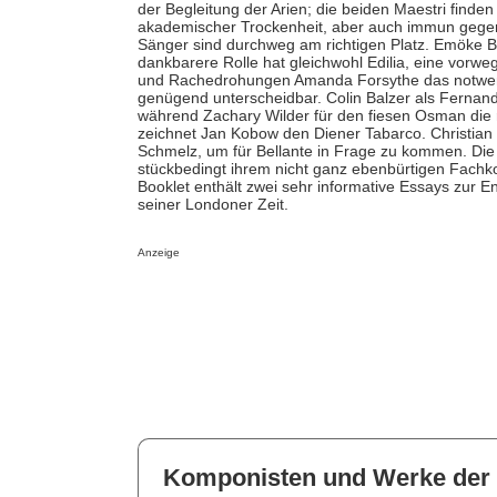
der Begleitung der Arien; die beiden Maestri finde
akademischer Trockenheit, aber auch immun gege
Sänger sind durchweg am richtigen Platz. Emöke Bar
dankbarere Rolle hat gleichwohl Edilia, eine vor
und Rachedrohungen Amanda Forsythe das notwend
genügend unterscheidbar. Colin Balzer als Fernand
während Zachary Wilder für den fiesen Osman die r
zeichnet Jan Kobow den Diener Tabarco. Christian 
Schmelz, um für Bellante in Frage zu kommen. Die
stückbedingt ihrem nicht ganz ebenbürtigen Fach
Booklet enthält zwei sehr informative Essays zur
seiner Londoner Zeit.
Anzeige
Komponisten und Werke der 