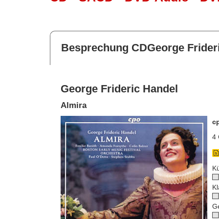
Besprechung CDGeorge Frider
George Frideric Handel
Almira
c
4 
Kü
Kl
G