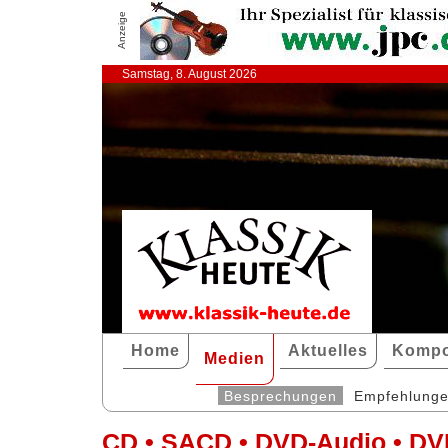
Anzeige
Samstag, 8. August 2026
Home
Aktuelles
Kompo
Medien
Besprechungen
Empfehlung
CD • SACD • DVD-Audio • DV