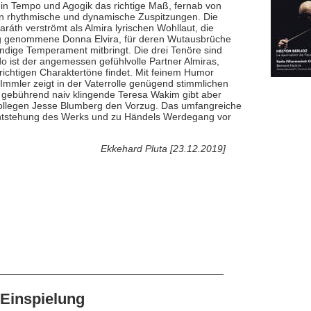
n in Tempo und Agogik das richtige Maß, fernab von
n rhythmische und dynamische Zuspitzungen. Die
áth verströmt als Almira lyrischen Wohllaut, die
weg genommene Donna Elvira, für deren Wutausbrüche
ige Temperament mitbringt. Die drei Tenöre sind
o ist der angemessen gefühlvolle Partner Almiras,
ichtigen Charaktertöne findet. Mit feinem Humor
Immler zeigt in der Vaterrolle genügend stimmlichen
 gebührend naiv klingende Teresa Wakim gibt aber
kollegen Jesse Blumberg den Vorzug. Das umfangreiche
 Entstehung des Werks und zu Händels Werdegang vor
Ekkehard Pluta [23.12.2019]
Einspielung