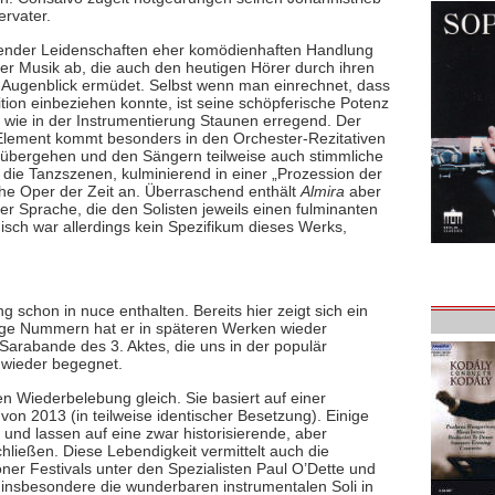
ervater.
andender Leidenschaften eher komödienhaften Handlung
er Musik ab, die auch den heutigen Hörer durch ihren
 Augenblick ermüdet. Selbst wenn man einrechnet, dass
tion einbeziehen konnte, ist seine schöpferische Potenz
 wie in der Instrumentierung Staunen erregend. Der
e Element kommt besonders in den Orchester-Rezitativen
n übergehen und den Sängern teilweise auch stimmliche
ie Tanzszenen, kulminierend in einer „Prozession der
sche Oper der Zeit an. Überraschend enthält
Almira
aber
her Sprache, die den Solisten jeweils einen fulminanten
sch war allerdings kein Spezifikum dieses Werks,
g schon in nuce enthalten. Bereits hier zeigt sich ein
inige Nummern hat er in späteren Werken wieder
 Sarabande des 3. Aktes, die uns in der populär
wieder begegnet.
 Wiederbelebung gleich. Sie basiert auf einer
on 2013 (in teilweise identischer Besetzung). Einige
und lassen auf eine zwar historisierende, aber
chließen. Diese Lebendigkeit vermittelt auch die
er Festivals unter den Spezialisten Paul O’Dette und
r, insbesondere die wunderbaren instrumentalen Soli in