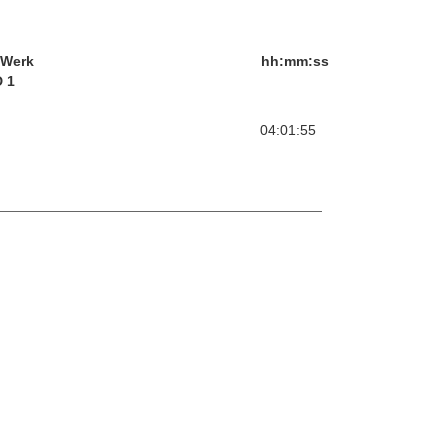
/Werk
hh:mm:ss
 1
04:01:55