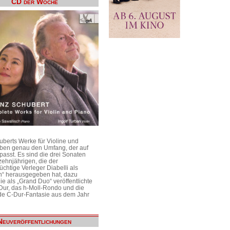
CD der Woche
uberts Werke für Violine und
aben genau den Umfang, der auf
passt. Es sind die drei Sonaten
ehnjährigen, die der
üchtige Verleger Diabelli als
n“ herausgegeben hat, dazu
e als „Grand Duo“ veröffentlichte
Dur, das h-Moll-Rondo und die
e C-Dur-Fantasie aus dem Jahr
Neuveröffentlichungen