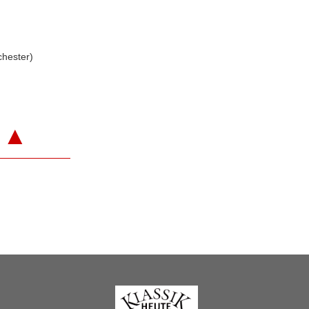
hester)
▲