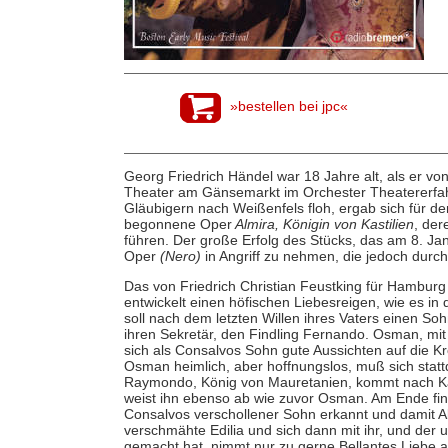
»bestellen bei jpc«
Georg Friedrich Händel war 18 Jahre alt, als er v
Theater am Gänsemarkt im Orchester Theatererfahr
Gläubigern nach Weißenfels floh, ergab sich für d
begonnene Oper
Almira, Königin von Kastilien
, der
führen. Der große Erfolg des Stücks, das am 8. Ja
Oper
(Nero)
in Angriff zu nehmen, die jedoch durch
Das von Friedrich Christian Feustking für Hamburg
entwickelt einen höfischen Liebesreigen, wie es in
soll nach dem letzten Willen ihres Vaters einen So
ihren Sekretär, den Findling Fernando. Osman, mit de
sich als Consalvos Sohn gute Aussichten auf die Kr
Osman heimlich, aber hoffnungslos, muß sich sta
Raymondo, König von Mauretanien, kommt nach Kas
weist ihn ebenso ab wie zuvor Osman. Am Ende fin
Consalvos verschollener Sohn erkannt und damit Al
verschmähte Edilia und sich dann mit ihr, und de
gemacht hat, nimmt nur zu gerne Bellantes Liebe 