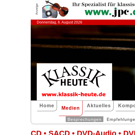
Anzeige
Donnerstag, 6. August 2026
Home
Aktuelles
Kompo
Medien
Besprechungen
Empfehlung
CD • SACD • DVD-Audio • DV