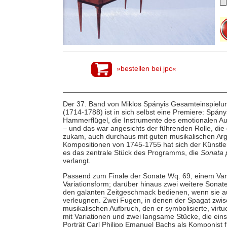
»bestellen bei jpc«
Der 37. Band von Miklos Spányis Gesamteinspielun
(1714-1788) ist in sich selbst eine Premiere: Spán
Hammerflügel, die Instrumente des emotionalen A
– und das war angesichts der führenden Rolle, di
zukam, auch durchaus mit guten musikalischen Ar
Kompositionen von 1745-1755 hat sich der Künstler
es das zentrale Stück des Programms, die
Sonata 
verlangt.
Passend zum Finale der Sonate Wq. 69, einem Varia
Variationsform; darüber hinaus zwei weitere Sonate
den galanten Zeitgeschmack bedienen, wenn sie auc
verleugnen. Zwei Fugen, in denen der Spagat zwi
musikalischen Aufbruch, den er symbolisierte, virtu
mit Variationen und zwei langsame Stücke, die ein
Porträt Carl Philipp Emanuel Bachs als Komponist f