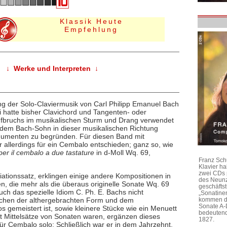
Klassik Heute
Empfehlung
↓ Werke und Interpreten ↓
g der Solo-Claviermusik von Carl Philipp Emanuel Bach
yi hatte bisher Clavichord und Tangenten- oder
ufbruchs im musikalischen Sturm und Drang verwendet
e dem Bach-Sohn in dieser musikalischen Richtung
gumenten zu begründen. Für diesen Band mit
 allerdings für ein Cembalo entschieden; ganz so, wie
per il cembalo a due tastature
in d-Moll Wq. 69,
Franz Sch
Klavier h
zwei CDs 
tionssatz, erklingen einige andere Kompositionen in
des Neunz
n, die mehr als die überaus originelle Sonate Wq. 69
geschäftst
h das spezielle Idiom C. Ph. E. Bachs nicht
„Sonatine
kommen di
schen der althergebrachten Form und dem
Sonate A-
os gemeistert ist, sowie kleinere Stücke wie ein Menuett
bedeutend
st Mittelsätze von Sonaten waren, ergänzen dieses
1827.
ür Cembalo solo: Schließlich war er in dem Jahrzehnt,