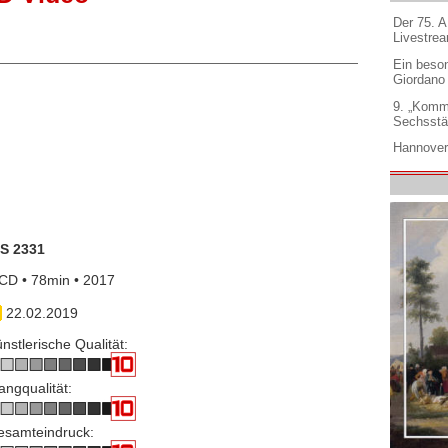
Der 75. 
Livestre
Ein beso
Giordano
9. „Komm
Sechsstä
Hannover
IS 2331
CD • 78min • 2017
22.02.2019
nstlerische Qualität:
angqualität:
esamteindruck: