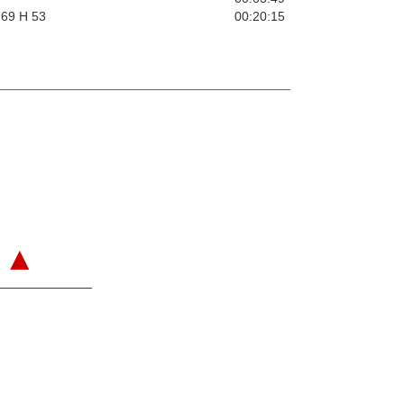
 69 H 53
00:20:15
▲