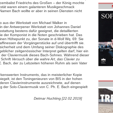
cembalist Friedrichs des Großen – der König mochte
jestät waren einem galanteren Musikgeschmack
 Namen Bach wollte er aber in seinen Diensten nicht
o aus der Werkstatt von Michael Walker in
n der Antwerpener Werkstatt von Johannes Daniel
stattung bestens dafür geeignet, die detaillierten
e der Komponist in die Noten geschrieben hat. Das
einen Höhepunkt zu, der Sonate in d-Moll Wq. 69: Sie
finessen der Vorgängerstücke auf und übertrifft sie.
 Stisicherheit und dem Umfang seiner Diskographie des
licher zeitgenössischer Interpret gelten darf, hier ein
t der Claviermusik dieses Bach-Sohnes. Während dieser
 Schrift
Versuch über die wahre Art, das Clavier zu
E. Bach, der zu Lebzeiten höheren Ruhm als sein Vater
kenswerten Instruments, das in meisterlicher Kopie
gelt, ist den Toningenieuren von BIS in der hohen
nderen Clavierinstrumente auszeichnete, auf denen
ng der Solo-Claviermusik von C. Ph. E. Bach eingespielt
Detmar Huchting [22.02.2019]