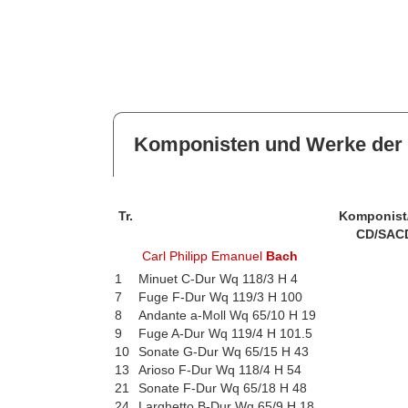
Komponisten und Werke der 
Tr.
Komponist
CD/SAC
Carl Philipp Emanuel
Bach
1
Minuet C-Dur Wq 118/3 H 4
7
Fuge F-Dur Wq 119/3 H 100
8
Andante a-Moll Wq 65/10 H 19
9
Fuge A-Dur Wq 119/4 H 101.5
10
Sonate G-Dur Wq 65/15 H 43
13
Arioso F-Dur Wq 118/4 H 54
21
Sonate F-Dur Wq 65/18 H 48
24
Larghetto B-Dur Wq 65/9 H 18