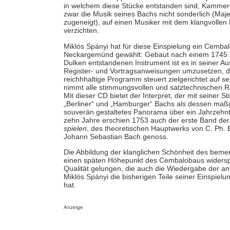
in welchem diese Stücke entstanden sind, Kammer
zwar die Musik seines Bachs nicht sonderlich (Ma
zugeneigt), auf einen Musiker mit dem klangvollen
verzichten.
Miklós Spányi hat für diese Einspielung ein Cembal
Neckargemünd gewählt: Gebaut nach einem 1745 i
Dulken entstandenen Instrument ist es in seiner Aus
Register- und Vortragsanweisungen umzusetzen, di
reichhhaltige Programm steuert zielgerichtet auf s
nimmt alle stimmungsvollen und satztechnischen Raf
Mit dieser CD bietet der Interpret, der mit seiner
„Berliner“ und „Hamburger“ Bachs als dessen maßgeb
souverän gestaltetes Panorama über ein Jahrzehn
zehn Jahre erschien 1753 auch der erste Band der
spielen
, des theoretischen Hauptwerks von C. Ph. 
Johann Sebastian Bach genoss.
Die Abbildung der klanglichen Schönheit des bemer
einen späten Höhepunkt des Cembalobaus widerspie
Qualität gelungen, die auch die Wiedergabe der a
Miklós Spányi die bisherigen Teile seiner Einspielu
hat.
Anzeige