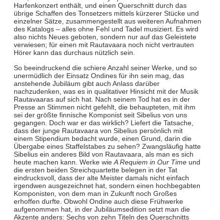
Harfenkonzert enthält, und einen Querschnitt durch das
übrige Schaffen des Tonsetzers mittels kürzerer Stücke und
einzelner Sätze, zusammengestellt aus weiteren Aufnahmen
des Katalogs – alles ohne Fehl und Tadel musiziert. Es wird
also nichts Neues geboten, sondern nur auf das Geleistete
verwiesen; für einen mit Rautavaara noch nicht vertrauten
Hörer kann das durchaus nützlich sein.
So beeindruckend die schiere Anzahl seiner Werke, und so
unermüdlich der Einsatz Ondines für ihn sein mag, das
anstehende Jubiläum gibt auch Anlass darüber
nachzudenken, was es in qualitativer Hinsicht mit der Musik
Rautavaaras auf sich hat. Nach seinem Tod hat es in der
Presse an Stimmen nicht gefehlt, die behaupteten, mit ihm
sei der größte finnische Komponist seit Sibelius von uns
gegangen. Doch war er das wirklich? Liefert die Tatsache,
dass der junge Rautavaara von Sibelius persönlich mit
einem Stipendium bedacht wurde, einen Grund, darin die
Übergabe eines Staffelstabes zu sehen? Zwangsläufig hatte
Sibelius ein anderes Bild von Rautavaara, als man es sich
heute machen kann. Werke wie
A Requiem in Our Time
und
die ersten beiden Streichquartette belegen in der Tat
eindrucksvoll, dass der alte Meister damals nicht einfach
irgendwen ausgezeichnet hat, sondern einen hochbegabten
Komponisten, von dem man in Zukunft noch Großes
erhoffen durfte. Obwohl Ondine auch diese Frühwerke
aufgenommen hat, in der Jubiläumsedition setzt man die
Akzente anders: Sechs von zehn Titeln des Querschnitts