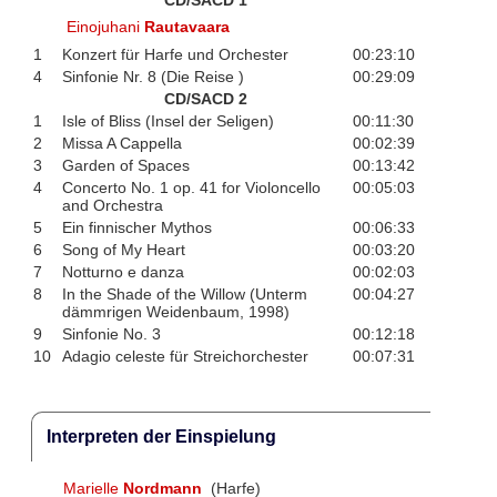
Einojuhani
Rautavaara
1
Konzert für Harfe und Orchester
00:23:10
4
Sinfonie Nr. 8 (Die Reise )
00:29:09
CD/SACD 2
1
Isle of Bliss (Insel der Seligen)
00:11:30
2
Missa A Cappella
00:02:39
3
Garden of Spaces
00:13:42
4
Concerto No. 1 op. 41 for Violoncello
00:05:03
and Orchestra
5
Ein finnischer Mythos
00:06:33
6
Song of My Heart
00:03:20
7
Notturno e danza
00:02:03
8
In the Shade of the Willow (Unterm
00:04:27
dämmrigen Weidenbaum, 1998)
9
Sinfonie No. 3
00:12:18
10
Adagio celeste für Streichorchester
00:07:31
Interpreten der Einspielung
Marielle
Nordmann
(Harfe)