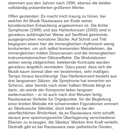
stammen aus den Jahren nach 1990, ebenso die beiden
vollständig präsentierten größeren Werke.
Offen gestanden: Es macht mich traurig zu hören, bei
welcher Art Musik Rautavaara am Ende seiner
künstlerischen Entwicklung angekommen ist. Die Achte
Symphonie (1999) und das Harfenkonzert (2000) sind in
geradezu aufdringlicher Weise auf Sanftheit getrimmte,
ausgesprochen monotone Stücke. Auf Schritt und Tritt
begegnen einem hier die immergleichen rhythmisch wenig
konturierten, um sich selbst kreisenden Melodielinien, die
immergleichen milden Dissonanzen und die immergleichen
instrumentatorischen Glitzereffekte. Die Modulationen
wirken wenig zielgerichtet, belebende Kontraste werden
geradezu ängstlich vermieden. Dazu passt, dass sich die
Musik kaum einmal über ein bestimmtes, sehr mäßiges
Tempo hinaus beschleunigt. Das Harfenkonzert besteht aus
drei langsamen Sätzen; die Symphonie hat immerhin ein
Scherzo, aber bereits nach einer halben Minute klingt es
darin, als würde der Komponist lieber langsam
weitermachen – er ist auch nach drei Minuten fertig.
Rautavaaras Vorliebe für Orgelpunkte, für die Begleitung
einer breiten Melodie mit schwirrenden Figurationen erinnert
an Sibeliussche Stilmittel, doch bleibt es bei der
oberflächlichen Ähnlichkeit, da es Rautavaara nicht schafft,
daraus jene spannungsreiche Überlagerung verschiedener
Ebenen zu erzeugen, die Sibelius' Werken ihre Kraft verleiht.
Deshalb gibt es bei Rautavaara zwar pathetische Gesten,