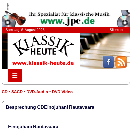
Anzeige
Samstag, 8. August 2026
Sitemap
≡
≡
CD • SACD • DVD-Audio • DVD Video
Besprechung CDEinojuhani Rautavaara
Einojuhani Rautavaara