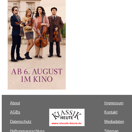
About
Impressum
AGBs
Kontakt
Datenschutz
Mediadaten
Haftungsausschluss
Sitemap