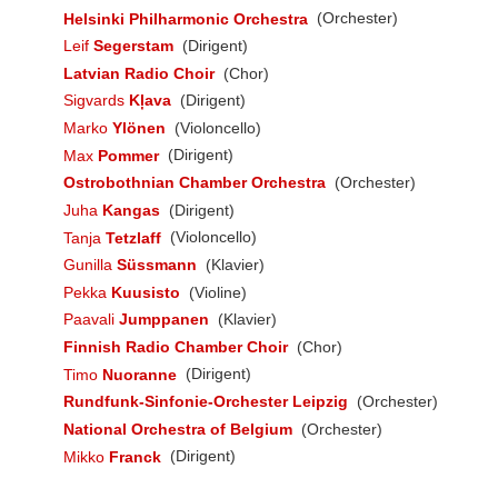
Helsinki Philharmonic Orchestra
(Orchester)
Leif
Segerstam
(Dirigent)
Latvian Radio Choir
(Chor)
Sigvards
Kļava
(Dirigent)
Marko
Ylönen
(Violoncello)
Max
Pommer
(Dirigent)
Ostrobothnian Chamber Orchestra
(Orchester)
Juha
Kangas
(Dirigent)
Tanja
Tetzlaff
(Violoncello)
Gunilla
Süssmann
(Klavier)
Pekka
Kuusisto
(Violine)
Paavali
Jumppanen
(Klavier)
Finnish Radio Chamber Choir
(Chor)
Timo
Nuoranne
(Dirigent)
Rundfunk-Sinfonie-Orchester Leipzig
(Orchester)
National Orchestra of Belgium
(Orchester)
Mikko
Franck
(Dirigent)