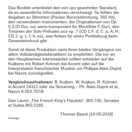
Das Booklet unterbietet den von cpo gewohnten Standard,
da es wesentliche Informationen verschweigt. So fehlen die
Angaben zu Stimmton (Pariser Barockstimmung: 392 Hz),
den verwendeten Instrumenten, der Originaltonart von Op.
5,3 (D-Dur, nur wenn transponiert für Blockflöte F-Dur), den
Tonarten der Solo-Préludes aus op. 7 (CD 1:F, d, C ,a, A, H ;
CD 2: g, c, f, b, es), was Anlass für einen Punktabzug beim
Gesamteindruck gibt.
Somit ist diese Produktion samt ihren beiden Vorgängern vor
allem Vollständigkeitsfanatikern zu empfehlen. Die nur an
den Hauptwerken Interessierten sollten entweder auf die
Kuijkens mit Robert Kohnen bei Accent oder auf die
Interpretation französischer Musiker um Philippe Alain-Dupré
bei Naxos zurückgreifen.
Vergleichsaufnahmen:
B. Kuijken, W. Kuijken, R. Kohnen,
in Accent 24312 oder via Streaming – Ph. Alain-Dupré et al.,
Naxos 8.553.707/8
Dan Laurin „The French King’s Flautists”, BIS-745; Sonates
et Suites BIS-2185.
Thomas Baack [19.09.2018]
Anzeige