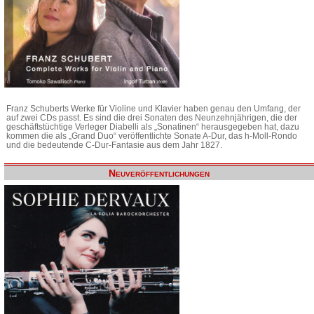
Franz Schuberts Werke für Violine und Klavier haben genau den Umfang, der
auf zwei CDs passt. Es sind die drei Sonaten des Neunzehnjährigen, die der
geschäftstüchtige Verleger Diabelli als „Sonatinen“ herausgegeben hat, dazu
kommen die als „Grand Duo“ veröffentlichte Sonate A-Dur, das h-Moll-Rondo
und die bedeutende C-Dur-Fantasie aus dem Jahr 1827.
Neuveröffentlichungen