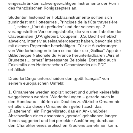
eingeschränkten schwergewichtigen Instrumente der Form
des französischen Königszepters an.
Studenten historischer Holzblasinstrumente sollten sich
zumindest mit Hotteterres „Principes de la flûte traversiére
….“, seiner „L’art du préluder“ und der seinem op. 2
vorangestellten Verzierungstabelle, die von den Tabellen der
Clavecinisten (D’Anglebert, Couperin, J.S. Bach) erheblich
abweicht, intensiv auseinandergesetzt haben, bevor sie sich
mit diesem Repertoire beschäftigen. Für die Auszierungen
von Wiederholungen liefern seine über die „Gallica“-App der
Bibliotheque Nationale du France herunterladbaren „Airs et
Brunettes… ornez“ interessante Beispiele. Dort sind auch
Faksimilia des Hotterreschen Gesamtwerks als PDF
erhältlich.
Dreierlei Dinge unterscheiden den „goût français“ von
seinem europäischen Umfeld:
1. Ornamente werden explizit notiert und dürfen keinesfalls
weggelassen werden. Wiederholungen – gerade auch in
den Rondeaux – dürfen als Doubles zusätzliche Ornamente
erhalten. Zu diesen Ornamenten gehört auch das
„Flattement“, ein Fingervibrato, das ein An- und/oder
Abschwellen eines ansonsten „gerade“ gehaltenen langen
Tones suggeriert und bei perfekter Ausführung durchaus
den Charakter eines erotischen Kraulens annehmen kann.