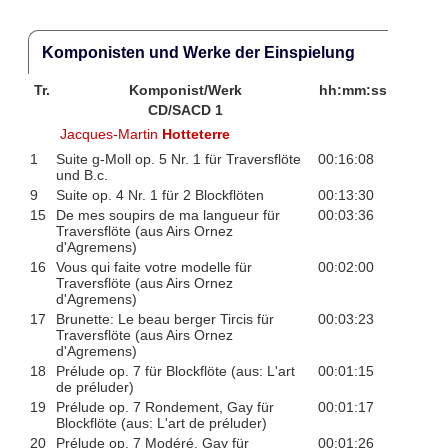
Komponisten und Werke der Einspielung
Tr.
Komponist/Werk
hh:mm:ss
CD/SACD 1
Jacques-Martin
Hotteterre
1
Suite g-Moll op. 5 Nr. 1 für Traversflöte
00:16:08
und B.c.
9
Suite op. 4 Nr. 1 für 2 Blockflöten
00:13:30
15
De mes soupirs de ma langueur für
00:03:36
Traversflöte (aus Airs Ornez
d'Agremens)
16
Vous qui faite votre modelle für
00:02:00
Traversflöte (aus Airs Ornez
d'Agremens)
17
Brunette: Le beau berger Tircis für
00:03:23
Traversflöte (aus Airs Ornez
d'Agremens)
18
Prélude op. 7 für Blockflöte (aus: L'art
00:01:15
de préluder)
19
Prélude op. 7 Rondement, Gay für
00:01:17
Blockflöte (aus: L'art de préluder)
20
Prélude op. 7 Modéré, Gay für
00:01:26