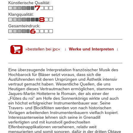
Künstlerische Qualität:
Klangqualität:
Gesamteindruck:
»bestellen bei jpc«
↓ Werke und Interpreten ↓
Eine überzeugende Interpretation französischer Musik des
Hochbarock für Bläser setzt voraus, dass sich die
Ausführenden mit deren Ursprüngen und Ästhetik intensiv
vertraut gemacht haben. Wesentliche Quellen, die uns
Heutigen dieses Vertrautmachen ermöglichen, stammen von
Jaques-Martin Hotteterre le Romain, der als einer der
„Flûtes du roi“ am Hofe des Sonnenkönigs wirkte und auch
ein höchst erfolgreicher Instrumentenbauer war. Seine
Travers- und Blockflöten werden von nach historischen
Vorlagen arbeitenden Instrumentenbauern vielfach kopiert.
Interessanterweise lehnen sich seine in Grenadill
verfertigten und mit kunstvoll gedrechselten
Elfenbeinapplikationen versehenen, relativ weit
mensurierten und somit sonoren, dafür in der dritten Oktave