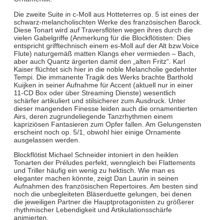
Die zweite Suite in c-Moll aus Hotteterres op. 5 ist eines der
schwarz-melancholischten Werke des französischen Barock.
Diese Tonart wird auf Traversflöten wegen ihres durch die
vielen Gabelgriffe (Anmerkung für die Blockflötisten: Dies
entspricht grifftechnisch einem es-Moll auf der Alt bzw.Voice
Flute) naturgemäß matten Klangs eher vermieden – Bach,
aber auch Quantz ärgerten damit den „alten Fritz“. Karl
Kaiser flüchtet sich hier in die noble Melancholie gedehnter
Tempi. Die immanente Tragik des Werks brachte Barthold
Kuijken in seiner Aufnahme für Accent (aktuell nur in einer
11-CD Box oder über Streaming Dienste) wesentlich
schärfer artikuliert und stilsicherer zum Ausdruck. Unter
dieser mangenden Finesse leiden auch die ornamentierten
Airs, deren zugrundeliegende Tanzrhythmen einem
kapriziösen Fantasieren zum Opfer fallen. Am Gelungensten
erscheint noch op. 5/1, obwohl hier einige Ornamente
ausgelassen werden.
Blockflötist Michael Schneider intoniert in den heiklen
Tonarten der Préludes perfekt, wenngleich bei Flattements
und Triller häufig ein wenig zu hektisch. Wie man es
eleganter machen könnte, zeigt Dan Laurin in seinen
Aufnahmen des französischen Repertoires. Am besten sind
noch die unbegleiteten Bläserduette gelungen, bei denen
die jeweiligen Partner die Hauptprotagonisten zu größerer
rhythmischer Lebendigkeit und Artikulationsschärfe
animierten.