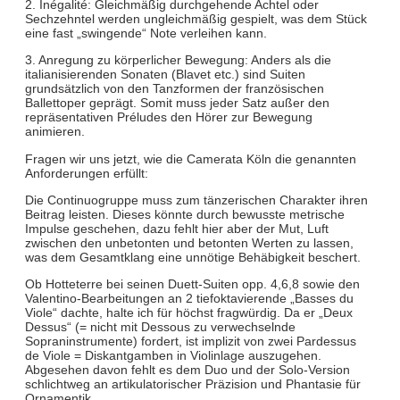
2. Inégalité: Gleichmäßig durchgehende Achtel oder
Sechzehntel werden ungleichmäßig gespielt, was dem Stück
eine fast „swingende“ Note verleihen kann.
3. Anregung zu körperlicher Bewegung: Anders als die
italianisierenden Sonaten (Blavet etc.) sind Suiten
grundsätzlich von den Tanzformen der französischen
Ballettoper geprägt. Somit muss jeder Satz außer den
repräsentativen Préludes den Hörer zur Bewegung
animieren.
Fragen wir uns jetzt, wie die Camerata Köln die genannten
Anforderungen erfüllt:
Die Continuogruppe muss zum tänzerischen Charakter ihren
Beitrag leisten. Dieses könnte durch bewusste metrische
Impulse geschehen, dazu fehlt hier aber der Mut, Luft
zwischen den unbetonten und betonten Werten zu lassen,
was dem Gesamtklang eine unnötige Behäbigkeit beschert.
Ob Hotteterre bei seinen Duett-Suiten opp. 4,6,8 sowie den
Valentino-Bearbeitungen an 2 tiefoktavierende „Basses du
Viole“ dachte, halte ich für höchst fragwürdig. Da er „Deux
Dessus“ (= nicht mit Dessous zu verwechselnde
Sopraninstrumente) fordert, ist implizit von zwei Pardessus
de Viole = Diskantgamben in Violinlage auszugehen.
Abgesehen davon fehlt es dem Duo und der Solo-Version
schlichtweg an artikulatorischer Präzision und Phantasie für
Ornamentik.