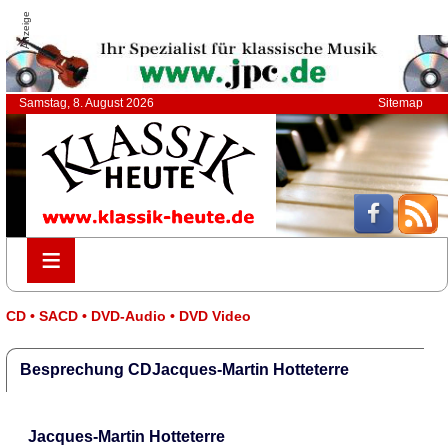
Anzeige
Samstag, 8. August 2026
Sitemap
≡
≡
CD • SACD • DVD-Audio • DVD Video
Besprechung CDJacques-Martin Hotteterre
Jacques-Martin Hotteterre