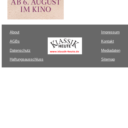
About
Impressum
AGBs
Kontakt
Datenschutz
Mediadaten
Haftungsausschluss
Sitemap