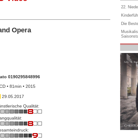
22. Niede
Kinderfüh
Die Best
and Opera
Musikali
Saisonsta
rato 0190295848996
CD • 81min • 2015
29.05.2017
nstlerische Qualität:
angqualität:
esamteindruck: