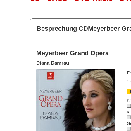
Besprechung CDMeyerbeer Gr
Meyerbeer Grand Opera
Diana Damrau
E
1 
Kü
Kl
G