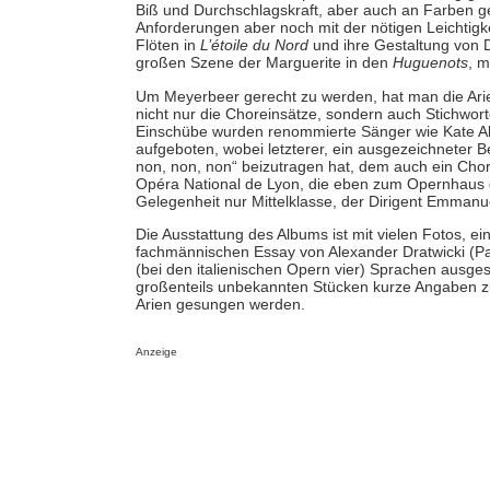
Biß und Durchschlagskraft, aber auch an Farben g
Anforderungen aber noch mit der nötigen Leichtigkeit
Flöten in
L’étoile du Nord
und ihre Gestaltung von 
großen Szene der Marguerite in den
Huguenots
, m
Um Meyerbeer gerecht zu werden, hat man die Ar
nicht nur die Choreinsätze, sondern auch Stichwo
Einschübe wurden renommierte Sänger wie Kate Al
aufgeboten, wobei letzterer, ein ausgezeichneter Be
non, non, non“ beizutragen hat, dem auch ein Ch
Opéra National de Lyon, die eben zum Opernhaus d
Gelegenheit nur Mittelklasse, der Dirigent Emmanue
Die Ausstattung des Albums ist mit vielen Fotos, 
fachmännischen Essay von Alexander Dratwicki (Pa
(bei den italienischen Opern vier) Sprachen ausgesp
großenteils unbekannten Stücken kurze Angaben z
Arien gesungen werden.
Anzeige