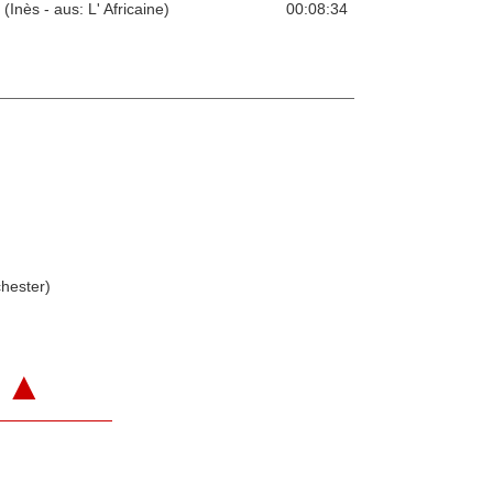
Inès - aus: L' Africaine)
00:08:34
hester)
▲