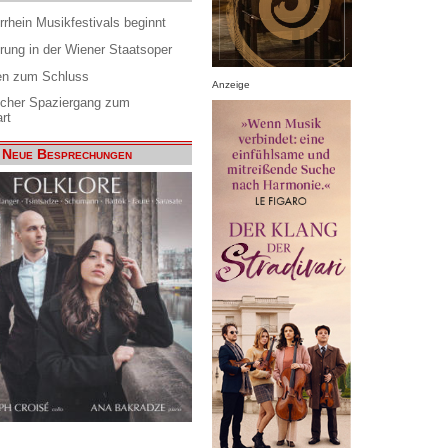
rrhein Musikfestivals beginnt
rung in der Wiener Staatsoper
en zum Schluss
Anzeige
scher Spaziergang zum
rt
Neue Besprechungen