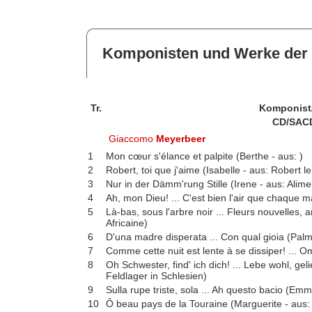
Komponisten und Werke der 
Tr.
Komponist
CD/SAC
Giaccomo
Meyerbeer
1
Mon cœur s'élance et palpite (Berthe - aus: )
2
Robert, toi que j'aime (Isabelle - aus: Robert le
3
Nur in der Dämm'rung Stille (Irene - aus: Alime
4
Ah, mon Dieu! ... C'est bien l'air que chaque ma
5
Là-bas, sous l'arbre noir ... Fleurs nouvelles, 
Africaine)
6
D'una madre disperata ... Con qual gioia (Palmid
7
Comme cette nuit est lente à se dissiper! ... 
8
Oh Schwester, find' ich dich! ... Lebe wohl, ge
Feldlager in Schlesien)
9
Sulla rupe triste, sola ... Ah questo bacio (E
10
Ô beau pays de la Touraine (Marguerite - aus: