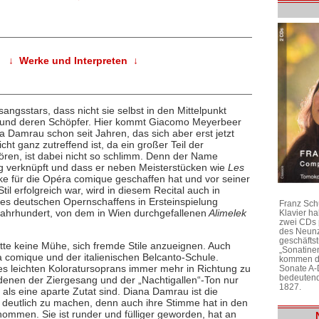
↓ Werke und Interpreten ↓
sangsstars, dass nicht sie selbst in den Mittelpunkt
en und deren Schöpfer. Hier kommt Giacomo Meyerbeer
 Damrau schon seit Jahren, das sich aber erst jetzt
cht ganz zutreffend ist, da ein großer Teil der
ren, ist dabei nicht so schlimm. Denn der Name
eng verknüpft und dass er neben Meisterstücken wie
Les
e für die Opéra comique geschaffen hat und vor seiner
til erfolgreich war, wird in diesem Recital auch in
nes deutschen Opernschaffens in Ersteinspielung
Franz Sch
 Jahrhundert, von dem in Wien durchgefallenen
Alimelek
Klavier h
zwei CDs 
des Neunz
geschäftst
atte keine Mühe, sich fremde Stile anzueignen. Auch
„Sonatine
comique und der italienischen Belcanto-Schule.
kommen di
des leichten Koloratursoprans immer mehr in Richtung zu
Sonate A-
bedeutend
 denen der Ziergesang und der „Nachtigallen“-Ton nur
1827.
 als eine aparte Zutat sind. Diana Damrau ist die
l deutlich zu machen, denn auch ihre Stimme hat in den
ommen. Sie ist runder und fülliger geworden, hat an