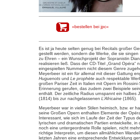
»bestellen bei jpc«
Es ist ja heute selten genug bei Recitals großer Ge
gestellt werden, sondern die Werke, die sie sing
zu Ehren – ein Wunschprojekt der Sopranistin Diana
realisieren ließ. Dass der CD-Titel „Grand Opéra“ ni
eingespielten Nummern nicht diesem Genre zugehö
Meyerbeer ist ein für allemal mit dieser Gattung 
Huguenots
und
Le prophète
auch respektable Werk
großen Pariser Zeit in Italien mit Opern im Rossini-S
Erinnerung gerufen, das zudem zwei Beispiele sei
enthält. Der zeitliche Radius umspannt ein halbes
(1814) bis zur nachgelassenen
L’Africaine
(1865).
Meyerbeer war in vielen Stilen heimisch, bzw. er h
seine Großen Opern enthalten Elemente der Opéra 
Interessant, wie sich im Laufe der Zeit der Typus 
lyrischen und dramatischen Partien entwickelte, in
noch eine untergeordnete Rolle spielen, nicht mehr
richtige Interpretin, um diesen allmählichen Wande
letzten Jahren eine entsprechende Entwicklung gen