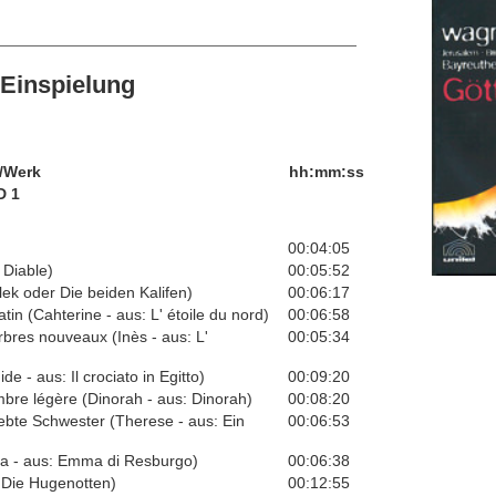
Einspielung
/Werk
hh:mm:ss
D 1
00:04:05
 Diable)
00:05:52
lek oder Die beiden Kalifen)
00:06:17
tin (Cahterine - aus: L' étoile du nord)
00:06:58
arbres nouveaux (Inès - aus: L'
00:05:34
e - aus: Il crociato in Egitto)
00:09:20
Ombre légère (Dinorah - aus: Dinorah)
00:08:20
liebte Schwester (Therese - aus: Ein
00:06:53
mma - aus: Emma di Resburgo)
00:06:38
 Die Hugenotten)
00:12:55