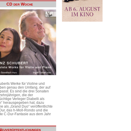
CD der Woche
uberts Werke für Violine und
aben genau den Umfang, der auf
passt. Es sind die drei Sonaten
ehnjährigen, die der
üchtige Verleger Diabelli als
n“ herausgegeben hat, dazu
e als „Grand Duo“ veröffentlichte
Dur, das h-Moll-Rondo und die
e C-Dur-Fantasie aus dem Jahr
Neuveröffentlichungen