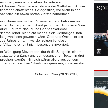
ewonnen, meistert daneben die virtuosen
. Reines Plaisir bereiten ihr vokaler Wettstreit mit zwei
Dinorahs
Schattentanz
.
Gelegentlich, vor allem in der
acht sich ein etwas hartes Vibrato bemerkbar.
ien in ihrem szenischen Zusammenhang belassen und
rte der Bühnenpartner mit aufgenommen. Für diese Mini-
drich, Laurent Naouri und Charles Workman
lcanto-Tenor, hier nicht mehr als ein viermaliges „non,
orist gewachsen gewesen wäre. Chor und Orchester der
es Jahres ernannt wurde, zeigen bei dieser
l Villaume scheint nicht besonders involviert.
einer Würdigung Meyerbeers durch die Sängerin, einem
lazzetto Bru Zane) und den gesungenen Texten in drei
rochen luxuriös. Hilfreich wären allerdings bei den
u den dramatischen Situationen gewesen, in denen die
Ekkehard Pluta [29.05.2017]