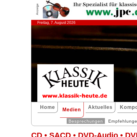
Anzeige
Freitag, 7. August 2026
Home
Aktuelles
Kompo
Medien
Besprechungen
Empfehlung
CD • SACD • DVD-Audio • DV