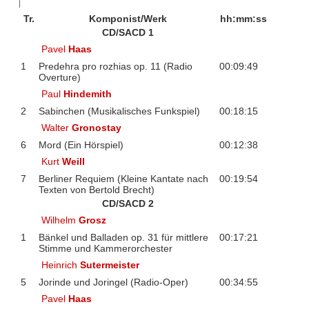
Tr.
Komponist/Werk
hh:mm:ss
CD/SACD 1
Pavel
Haas
1
Predehra pro rozhias op. 11 (Radio
00:09:49
Overture)
Paul
Hindemith
2
Sabinchen (Musikalisches Funkspiel)
00:18:15
Walter
Gronostay
6
Mord (Ein Hörspiel)
00:12:38
Kurt
Weill
7
Berliner Requiem (Kleine Kantate nach
00:19:54
Texten von Bertold Brecht)
CD/SACD 2
Wilhelm
Grosz
1
Bänkel und Balladen op. 31 für mittlere
00:17:21
Stimme und Kammerorchester
Heinrich
Sutermeister
5
Jorinde und Joringel (Radio-Oper)
00:34:55
Pavel
Haas