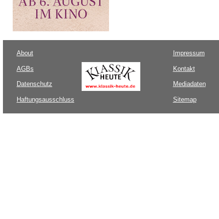
About
Impressum
AGBs
Kontakt
Datenschutz
Mediadaten
Haftungsausschluss
Sitemap