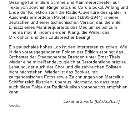
Gesänge für mittlere Stimme und Kammerorchester auf
Texte von Joachim Ringelnatz und Carola Sokol. Anfang und
Ende der Kollektion stellt die Radio-Ouvertüre des später in
Auschwitz ermordeten Pavel Haas (1899-1944) in einer
deutschen und einer tschechischen Version dar, die unter
Einsatz eines Männerquartetts das Medium selbst zum
Thema macht, indem sie den Klang, die Welle, das
Mikrophon und den Lautsprecher besingt.
Ein pauschales hohes Lob ist den Interpreten zu zollen. Wie
in den vorausgegangenen Folgen der Edition erbringt das
Orchester der Staatsoperette Dresden unter Ernst Theis
wieder eine mitreißende, zugleich außerordentliche präzise
Leistung, der auch der Chor und die zahlreichen Solisten
nicht nachstehen. Wieder ist das Booklet, mit
zeitgenössischen Fotos sowie Zeichnungen von Marcellus
Schiffer reich illustriert, überaus informativ, so dass man
auch diese Folge der RadioMusiken vorbehaltlos empfehlen
kann.
Ekkehard Pluta [02.03.2017]
Anzeige