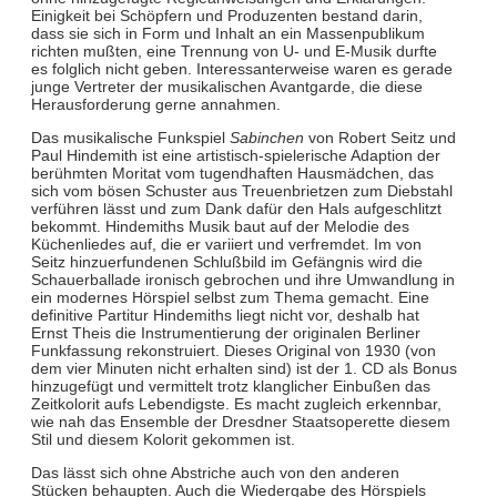
Einigkeit bei Schöpfern und Produzenten bestand darin,
dass sie sich in Form und Inhalt an ein Massenpublikum
richten mußten, eine Trennung von U- und E-Musik durfte
es folglich nicht geben. Interessanterweise waren es gerade
junge Vertreter der musikalischen Avantgarde, die diese
Herausforderung gerne annahmen.
Das musikalische Funkspiel
Sabinchen
von Robert Seitz und
Paul Hindemith ist eine artistisch-spielerische Adaption der
berühmten Moritat vom tugendhaften Hausmädchen, das
sich vom bösen Schuster aus Treuenbrietzen zum Diebstahl
verführen lässt und zum Dank dafür den Hals aufgeschlitzt
bekommt. Hindemiths Musik baut auf der Melodie des
Küchenliedes auf, die er variiert und verfremdet. Im von
Seitz hinzuerfundenen Schlußbild im Gefängnis wird die
Schauerballade ironisch gebrochen und ihre Umwandlung in
ein modernes Hörspiel selbst zum Thema gemacht. Eine
definitive Partitur Hindemiths liegt nicht vor, deshalb hat
Ernst Theis die Instrumentierung der originalen Berliner
Funkfassung rekonstruiert. Dieses Original von 1930 (von
dem vier Minuten nicht erhalten sind) ist der 1. CD als Bonus
hinzugefügt und vermittelt trotz klanglicher Einbußen das
Zeitkolorit aufs Lebendigste. Es macht zugleich erkennbar,
wie nah das Ensemble der Dresdner Staatsoperette diesem
Stil und diesem Kolorit gekommen ist.
Das lässt sich ohne Abstriche auch von den anderen
Stücken behaupten. Auch die Wiedergabe des Hörspiels