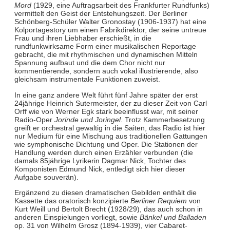
Mord
(1929, eine Auftragsarbeit des Frankfurter Rundfunks)
vermittelt den Geist der Entstehungszeit. Der Berliner
Schönberg-Schüler Walter Gronostay (1906-1937) hat eine
Kolportagestory um einen Fabrikdirektor, der seine untreue
Frau und ihren Liebhaber erschießt, in die
rundfunkwirksame Form einer musikalischen Reportage
gebracht, die mit rhythmischen und dynamischen Mitteln
Spannung aufbaut und die dem Chor nicht nur
kommentierende, sondern auch vokal illustrierende, also
gleichsam instrumentale Funktionen zuweist.
In eine ganz andere Welt führt fünf Jahre später der erst
24jährige Heinrich Sutermeister, der zu dieser Zeit von Carl
Orff wie von Werner Egk stark beeinflusst war, mit seiner
Radio-Oper
Jorinde und Joringel.
Trotz Kammerbesetzung
greift er orchestral gewaltig in die Saiten, das Radio ist hier
nur Medium für eine Mischung aus traditionellen Gattungen
wie symphonische Dichtung und Oper. Die Stationen der
Handlung werden durch einen Erzähler verbunden (die
damals 85jährige Lyrikerin Dagmar Nick, Tochter des
Komponisten Edmund Nick, entledigt sich hier dieser
Aufgabe souverän).
Ergänzend zu diesen dramatischen Gebilden enthält die
Kassette das oratorisch konzipierte
Berliner Requiem
von
Kurt Weill und Bertolt Brecht (1928/29), das auch schon in
anderen Einspielungen vorliegt, sowie
Bänkel und Balladen
op. 31 von Wilhelm Grosz (1894-1939), vier Cabaret-