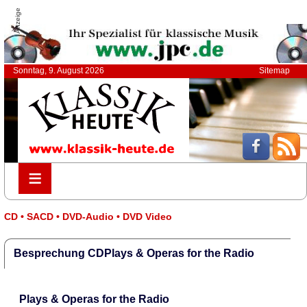
Anzeige
Sonntag, 9. August 2026
Sitemap
≡
≡
CD • SACD • DVD-Audio • DVD Video
Besprechung CDPlays & Operas for the Radio
Plays & Operas for the Radio