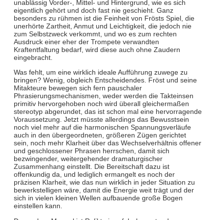
unablässig Vorder-, Mittel- und Hintergrund, wie es sich
eigentlich gehört und doch fast nie geschieht. Ganz
besonders zu rühmen ist die Feinheit von Frösts Spiel, die
unerhörte Zartheit, Anmut und Leichtigkeit, die jedoch nie
zum Selbstzweck verkommt, und wo es zum rechten
Ausdruck einer eher der Trompete verwandten
Kraftentfaltung bedarf, wird diese auch ohne Zaudern
eingebracht.
Was fehlt, um eine wirklich ideale Aufführung zuwege zu
bringen? Wenig, obgleich Entscheidendes. Fröst und seine
Mitakteure bewegen sich fern pauschaler
Phrasierungsmechanismen, weder werden die Takteinsen
primitiv hervorgehoben noch wird überall gleichermaßen
stereotyp abgerundet, das ist schon mal eine hervorragende
Voraussetzung. Jetzt müsste allerdings das Bewusstsein
noch viel mehr auf die harmonischen Spannungsverläufe
auch in den übergeordneten, größeren Zügen gerichtet
sein, noch mehr Klarheit über das Wechselverhältnis offener
und geschlossener Phrasen herrschen, damit sich
bezwingender, weitergehender dramaturgischer
Zusammenhang einstellt. Die Bereitschaft dazu ist
offenkundig da, und lediglich ermangelt es noch der
präzisen Klarheit, wie das nun wirklich in jeder Situation zu
bewerkstelligen wäre, damit die Energie weit trägt und der
sich in vielen kleinen Wellen aufbauende große Bogen
einstellen kann.