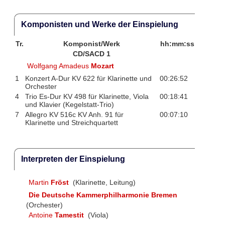
Komponisten und Werke der Einspielung
Tr.
Komponist/Werk
hh:mm:ss
CD/SACD 1
Wolfgang Amadeus
Mozart
1
Konzert A-Dur KV 622 für Klarinette und
00:26:52
Orchester
4
Trio Es-Dur KV 498 für Klarinette, Viola
00:18:41
und Klavier (Kegelstatt-Trio)
7
Allegro KV 516c KV Anh. 91 für
00:07:10
Klarinette und Streichquartett
Interpreten der Einspielung
Martin
Fröst
(Klarinette, Leitung)
Die Deutsche Kammerphilharmonie Bremen
(Orchester)
Antoine
Tamestit
(Viola)