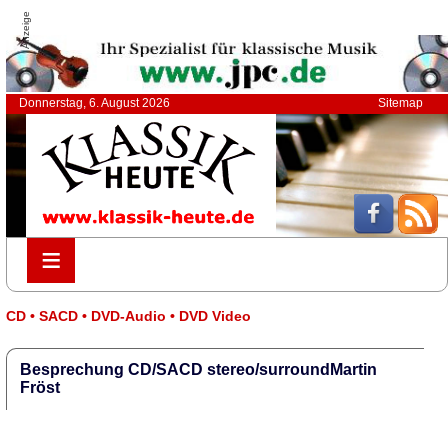
Anzeige
Donnerstag, 6. August 2026
Sitemap
≡
≡
CD • SACD • DVD-Audio • DVD Video
Besprechung CD/SACD stereo/surroundMartin
Fröst