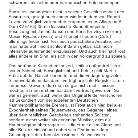
schweren Taktzeiten oder harmonischen Entspannungen.
Ähnliches, wenngleich nicht in solcher Geschlossenheit des
Ausdrucks, gelingt auch immer wieder in dem von Robert
Levine vorzüglich vollendeten Fragment eines Allegro in B-
Dur (KV 516c) für die klassische Klarinettenquintett-
Besetzung mit Janine Jansen und Boris Brovtsyn (Violine),
Maxim Rysanov (Viola) und Thorleif Thedéen (Cello) –
allerdings finden sich hier auch pauschalere Ansätze, und
man hätte wohl nicht schlecht daran getan, sich noch
intensiver aufeinander einzulassen. Und auch hier hat Fröst
alles andere im Sinn, als sich in den Vordergrund zu spielen.
Das berühmte Klarinettenkonzert, zeitlos unübertrefflich in
seiner Schönheit, Beweglichkeit und Tiefe, spielt Martin
Fröst auf der Bassettklarinette, und die Verlagerung vieler
Stimmverläufe in das damit verfügbare tiefe Register ist ein
immenser Gewinn, den man so gar nicht mehr missen
möchte, ist man erst einmal damit vertraut geworden. So
war es gemeint, auch wenn das Original leider verschollen
ist! Sekundiert von der exzellenten Deutschen
Kammerphilharmonie Bremen, ist Fröst auch hier, bei aller
Exponiertheit seines Figurenwerks, das Gegenteil eines
über dem restlichen Geschehen stehenden Solisten,
sondern nichts weiter als derjenige Musiker, dem die
Hauptaufgabe übertragen ist – die er mit allem Glanz und
aller Brillanz einlöst und dabei sein Ohr immer dem
Gesamtprofil des Tonsatzes widmet. So wechseln