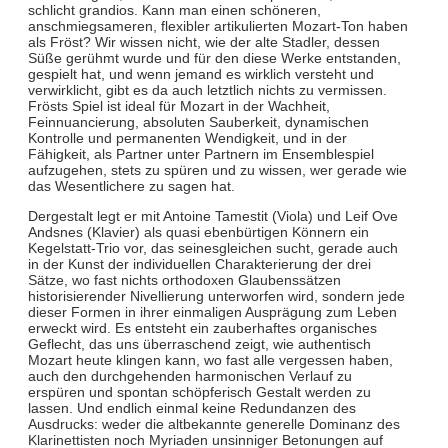
schlicht grandios. Kann man einen schöneren,
anschmiegsameren, flexibler artikulierten Mozart-Ton haben
als Fröst? Wir wissen nicht, wie der alte Stadler, dessen
Süße gerühmt wurde und für den diese Werke entstanden,
gespielt hat, und wenn jemand es wirklich versteht und
verwirklicht, gibt es da auch letztlich nichts zu vermissen.
Frösts Spiel ist ideal für Mozart in der Wachheit,
Feinnuancierung, absoluten Sauberkeit, dynamischen
Kontrolle und permanenten Wendigkeit, und in der
Fähigkeit, als Partner unter Partnern im Ensemblespiel
aufzugehen, stets zu spüren und zu wissen, wer gerade wie
das Wesentlichere zu sagen hat.
Dergestalt legt er mit Antoine Tamestit (Viola) und Leif Ove
Andsnes (Klavier) als quasi ebenbürtigen Könnern ein
Kegelstatt-Trio vor, das seinesgleichen sucht, gerade auch
in der Kunst der individuellen Charakterierung der drei
Sätze, wo fast nichts orthodoxen Glaubenssätzen
historisierender Nivellierung unterworfen wird, sondern jede
dieser Formen in ihrer einmaligen Ausprägung zum Leben
erweckt wird. Es entsteht ein zauberhaftes organisches
Geflecht, das uns überraschend zeigt, wie authentisch
Mozart heute klingen kann, wo fast alle vergessen haben,
auch den durchgehenden harmonischen Verlauf zu
erspüren und spontan schöpferisch Gestalt werden zu
lassen. Und endlich einmal keine Redundanzen des
Ausdrucks: weder die altbekannte generelle Dominanz des
Klarinettisten noch Myriaden unsinniger Betonungen auf