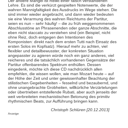
Der andere Mangel ist Relikt einer falsch verstandenen
Lehre. Es sind die verkürzt gespielten Notenwerte, die der
wahren Mannigfaltigkeit des Ausdrucks im Wege stehen. Die
sind immer wieder angebracht, und dann wieder bedeuten
sie eine Verarmung des wahren Reichtums der Partitur,
seien es nun – sehr häufig! – die zu früh weggenommenen
Abschlusstöne an Phrasenenden oder ganze Abschnitte, die
eben nicht staccato zu verstehen sind (ein Beispiel, nicht
ohne Reiz, doch entgegen den Intentionen des
Komponisten: direkt nach dem ersten Tutti nach Einsatz des
ersten Solos im Kopfsatz). Hierauf mehr zu achten, viel
flexibler und detailbewusster, der konkreten Situation
angepasster zu agieren würde noch ein ganz anderes, viel
reicheres und die tatsächlich vorhandenen Gegensätze der
Partitur offenbarendes Spektrum enthüllen. Dessen
eingedenk, möchte ich diese CD nachdrücklich allen
empfehlen, die wissen wollen, wie man Mozart heute – auf
der Höhe der Zeit und unter gewissenhafter Beachtung der
stilistischen Gegebenheiten – fesselnd und bezaubernd, und
ohne unangebrachte Grobheiten, willkürliche Verzärtelungen
oder übertrieben entstellende Rubati, aber auch jenseits der
weit verbreiteten mechanistischen Betonung des primitiv
rhythmischen Beats, zur Aufführung bringen kann.
Christoph Schlüren [20.12.2013]
Anzeige