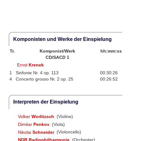
Komponisten und Werke der Einspielung
Tr.
Komponist/Werk
hh:mm:ss
CD/SACD 1
Ernst
Krenek
1
Sinfonie Nr. 4 op. 113
00:30:26
4
Concerto grosso Nr. 2 op. 25
00:26:52
Interpreten der Einspielung
Volker
Worlitzsch
(Violine)
Dimitar
Penkov
(Viola)
Nikolai
Schneider
(Violoncello)
NDR Radiophilharmonie
(Orchester)