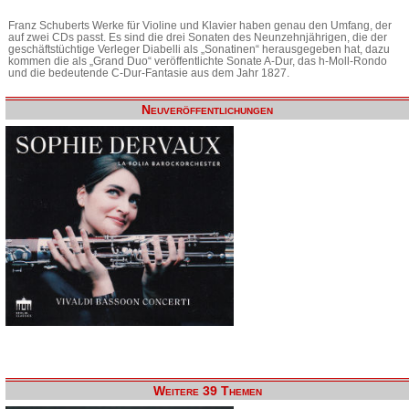
Franz Schuberts Werke für Violine und Klavier haben genau den Umfang, der
auf zwei CDs passt. Es sind die drei Sonaten des Neunzehnjährigen, die der
geschäftstüchtige Verleger Diabelli als „Sonatinen“ herausgegeben hat, dazu
kommen die als „Grand Duo“ veröffentlichte Sonate A-Dur, das h-Moll-Rondo
und die bedeutende C-Dur-Fantasie aus dem Jahr 1827.
Neuveröffentlichungen
Weitere 39 Themen