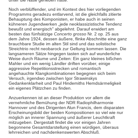
Noch verblüffender, und im Kontext des hier vorliegenden
Programms geradezu entlarvend, ist die gleichfalls zitierte
Behauptung des Komponisten, er habe auch in seinen
kühneren Jugendwerken „jede neoklassizistische Tendenz
bewußt und energisch" abgelehnt. Darauf erwidert am
besten das fünfsätzige
Concerto grosso
Nr. 2 op. 25 aus
dem Jahre 1924, dessen äußere, flinke Abschnitte eine ganz
brauchbare Studie im alten Stil sind und das solistische
Streichtrio recht neobarock zur Geltung kommen lassen. Die
langsameren Sätze hingegen tasten sich auf wunderliche
Weise durch Räume und Zeiten: Ein ganz kleines bißchen
Mahler und ein wenig Ländler driften vorüber, einige
aggressive Repetitionsstrecken und romantisch
angehauchte Klangkombinationen begegnen sich beim
Versuch, irgendwo zwischen Igor Strawinskys
Gedankenklarheit und Paul Hindemiths Hemdsärmeligkeit
ein eigenes Plätzchen zu finden.
Anzuerkennen ist an dieser Produktion vor allem die
vernehmliche Bemühung der NDR Radiophilharmonie
Hannover und des Dirigenten Alun Francis, dem disparaten
Erscheinungsbild der beiden Kompositionen so viel wie nur
möglich an innerer Spannung und äußerer Leuchtkraft
mitzugeben. Dergestalt findet die vor einigen Jahren
begonnene Gesamtdarstellung einen würdigen, überaus
lehrreichen und nachdenkenswerten Abschluß.