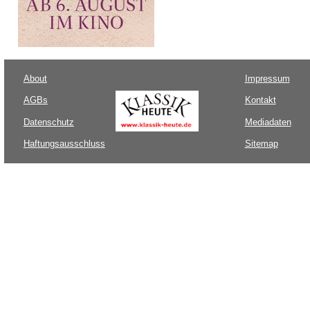
About
Impressum
AGBs
Kontakt
Datenschutz
Mediadaten
Haftungsausschluss
Sitemap