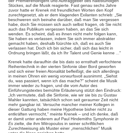
der Premierendirigent und Auftraggeber des halbstündigen
Stückes, auf die Musik reagierte. Fast genau sechs Jahre
zuvor hatte er Krenek mit freundlichen Worten den Kopf
zurechtgesetzt, als er dem klagenden Exilanten schrieb: „Sie
beschweren sich beinahe darüber, daß man Sie vergessen
habe, doch Sie müssen sich auch selbst fragen, ob Sie nicht
auch das Publikum vergessen haben, an das Sie sich
wenden. Es scheint, daß es ihnen nicht mehr folgen kann,
Sie haben es verlassen, indem Sie sich immer abstrakter
gemacht haben, deshalb füürchte ich, daß es auch Sie
verlassen hat. Doch ich bin sicher, daß sich das leicht in
Ordnung bringen läßt, da ich Ihr Talent und Genie kenne ..."
Krenek hatte daraufhin die bis dato so ernsthaft verfochtene
Reihentechnik in der vierten Sinfonie über Bord geworfen
und sich einer freien Atonalität befleißigt, die sich allerdings
in meinen Ohren ein wenig vorwurfsvoll ausnimmt. „Siehst
du, was passiert, wenn ich das mache?" scheint die Musik
immer wieder zu fragen, und die vom Autor des
Einführungstextes bemühte Erläuterung stützt den Eindruck:
„Ich vermutete, daß die Sinfonie, wie wir sie bis zu Gustav
Mahler kannten, tatsächlich schon seit geraumer Zeit nicht
mehr gangbar ist. Versuche mancher meiner Kollegen in
dieser Gattung haben meine Hypothese bisher nicht zu
entkräften vermocht," meinte Krenek – und ich denke, daß
er damit unter anderem auf Paul Hindemiths
Symphonie in
Es
zielte, die ihm Mitropoulos in seiner schriftlichen
Zurechtweisung als Muster einer „menschlichen" Musik
unter die Nase gerieben hatte.