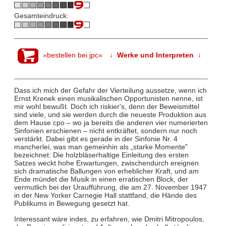
Gesamteindruck:
»bestellen bei jpc«
↓ Werke und Interpreten ↓
Dass ich mich der Gefahr der Vierteilung aussetze, wenn ich
Ernst Krenek einen musikalischen Opportunisten nenne, ist
mir wohl bewußt. Doch ich riskier's, denn der Beweismittel
sind viele, und sie werden durch die neueste Produktion aus
dem Hause cpo – wo ja bereits die anderen vier numerierten
Sinfonien erschienen – nicht entkräftet, sondern nur noch
verstärkt. Dabei gibt es gerade in der Sinfonie Nr. 4
mancherlei, was man gemeinhin als „starke Momente"
bezeichnet: Die holzbläserhaltige Einleitung des ersten
Satzes weckt hohe Erwartungen, zwischendurch ereignen
sich dramatische Ballungen von erheblicher Kraft, und am
Ende mündet die Musik in einen erratischen Block, der
vermutlich bei der Uraufführung, die am 27. November 1947
in der New Yorker Carnegie Hall stattfand, die Hände des
Publikums in Bewegung gesetzt hat.
Interessant wäre indes, zu erfahren, wie Dmitri Mitropoulos,