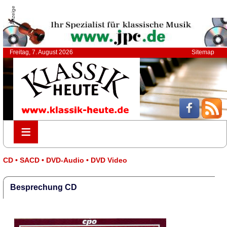
Anzeige
Freitag, 7. August 2026
Sitemap
≡
≡
CD • SACD • DVD-Audio • DVD Video
Besprechung CD