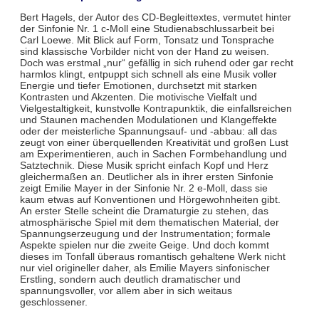
Bert Hagels, der Autor des CD-Begleittextes, vermutet hinter
der Sinfonie Nr. 1 c-Moll eine Studienabschlussarbeit bei
Carl Loewe. Mit Blick auf Form, Tonsatz und Tonsprache
sind klassische Vorbilder nicht von der Hand zu weisen.
Doch was erstmal „nur“ gefällig in sich ruhend oder gar recht
harmlos klingt, entpuppt sich schnell als eine Musik voller
Energie und tiefer Emotionen, durchsetzt mit starken
Kontrasten und Akzenten. Die motivische Vielfalt und
Vielgestaltigkeit, kunstvolle Kontrapunktik, die einfallsreichen
und Staunen machenden Modulationen und Klangeffekte
oder der meisterliche Spannungsauf- und -abbau: all das
zeugt von einer überquellenden Kreativität und großen Lust
am Experimentieren, auch in Sachen Formbehandlung und
Satztechnik. Diese Musik spricht einfach Kopf und Herz
gleichermaßen an. Deutlicher als in ihrer ersten Sinfonie
zeigt Emilie Mayer in der Sinfonie Nr. 2 e-Moll, dass sie
kaum etwas auf Konventionen und Hörgewohnheiten gibt.
An erster Stelle scheint die Dramaturgie zu stehen, das
atmosphärische Spiel mit dem thematischen Material, der
Spannungserzeugung und der Instrumentation; formale
Aspekte spielen nur die zweite Geige. Und doch kommt
dieses im Tonfall überaus romantisch gehaltene Werk nicht
nur viel origineller daher, als Emilie Mayers sinfonischer
Erstling, sondern auch deutlich dramatischer und
spannungsvoller, vor allem aber in sich weitaus
geschlossener.