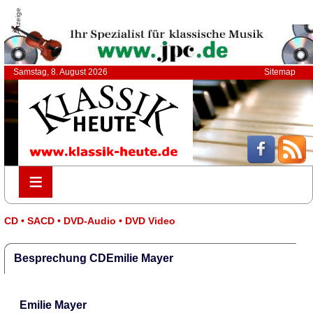
Anzeige
Samstag, 8. August 2026
Sitemap
≡
≡
CD • SACD • DVD-Audio • DVD Video
Besprechung CDEmilie Mayer
Emilie Mayer