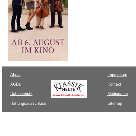
About
Impressum
AGBs
Kontakt
Datenschutz
Mediadaten
Haftungsausschluss
Sitemap