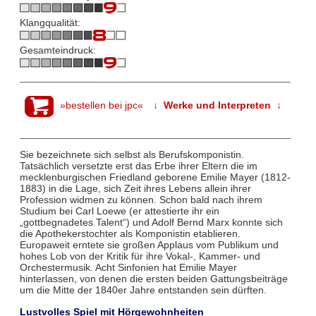
Klangqualität:
Gesamteindruck:
»bestellen bei jpc«
↓ Werke und Interpreten ↓
Sie bezeichnete sich selbst als Berufskomponistin.
Tatsächlich versetzte erst das Erbe ihrer Eltern die im
mecklenburgischen Friedland geborene Emilie Mayer (1812-
1883) in die Lage, sich Zeit ihres Lebens allein ihrer
Profession widmen zu können. Schon bald nach ihrem
Studium bei Carl Loewe (er attestierte ihr ein
„gottbegnadetes Talent“) und Adolf Bernd Marx konnte sich
die Apothekerstochter als Komponistin etablieren.
Europaweit erntete sie großen Applaus vom Publikum und
hohes Lob von der Kritik für ihre Vokal-, Kammer- und
Orchestermusik. Acht Sinfonien hat Emilie Mayer
hinterlassen, von denen die ersten beiden Gattungsbeiträge
um die Mitte der 1840er Jahre entstanden sein dürften.
Lustvolles Spiel mit Hörgewohnheiten