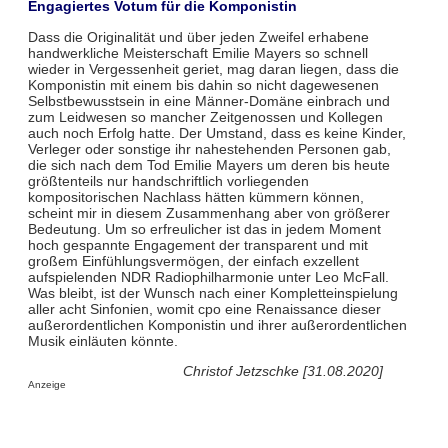
Engagiertes Votum für die Komponistin
Dass die Originalität und über jeden Zweifel erhabene
handwerkliche Meisterschaft Emilie Mayers so schnell
wieder in Vergessenheit geriet, mag daran liegen, dass die
Komponistin mit einem bis dahin so nicht dagewesenen
Selbstbewusstsein in eine Männer-Domäne einbrach und
zum Leidwesen so mancher Zeitgenossen und Kollegen
auch noch Erfolg hatte. Der Umstand, dass es keine Kinder,
Verleger oder sonstige ihr nahestehenden Personen gab,
die sich nach dem Tod Emilie Mayers um deren bis heute
größtenteils nur handschriftlich vorliegenden
kompositorischen Nachlass hätten kümmern können,
scheint mir in diesem Zusammenhang aber von größerer
Bedeutung. Um so erfreulicher ist das in jedem Moment
hoch gespannte Engagement der transparent und mit
großem Einfühlungsvermögen, der einfach exzellent
aufspielenden NDR Radiophilharmonie unter Leo McFall.
Was bleibt, ist der Wunsch nach einer Kompletteinspielung
aller acht Sinfonien, womit cpo eine Renaissance dieser
außerordentlichen Komponistin und ihrer außerordentlichen
Musik einläuten könnte.
Christof Jetzschke [31.08.2020]
Anzeige