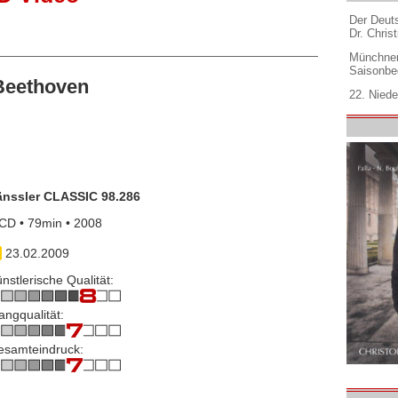
Der Deuts
Dr. Christ
Münchner
Saisonbe
Beethoven
22. Niede
änssler CLASSIC 98.286
CD • 79min • 2008
23.02.2009
nstlerische Qualität:
angqualität:
esamteindruck: