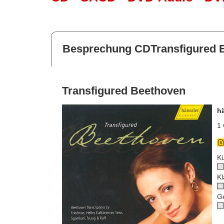
Besprechung CDTransfigured 
Transfigured Beethoven
h
1 
Kü
Kl
G