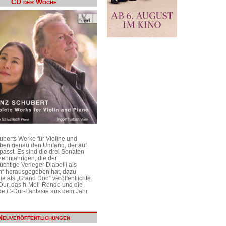
CD der Woche
uberts Werke für Violine und
aben genau den Umfang, der auf
passt. Es sind die drei Sonaten
ehnjährigen, die der
üchtige Verleger Diabelli als
n“ herausgegeben hat, dazu
e als „Grand Duo“ veröffentlichte
Dur, das h-Moll-Rondo und die
e C-Dur-Fantasie aus dem Jahr
Neuveröffentlichungen