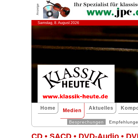
Anzeige
Samstag, 8. August 2026
Home
Aktuelles
Kompo
Medien
Besprechungen
Empfehlung
CD • SACD • DVD-Audio • DV