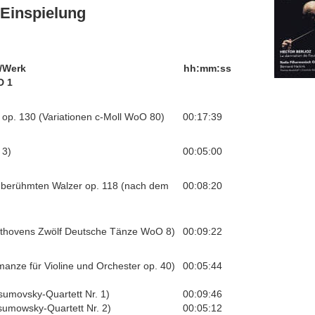
Einspielung
/Werk
hh:mm:ss
D 1
op. 130 (Variationen c-Moll WoO 80)
00:17:39
 3)
00:05:00
s berühmten Walzer op. 118 (nach dem
00:08:20
eethovens Zwölf Deutsche Tänze WoO 8)
00:09:22
nze für Violine und Orchester op. 40)
00:05:44
asumovsky-Quartett Nr. 1)
00:09:46
asumowsky-Quartett Nr. 2)
00:05:12