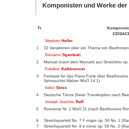
Komponisten und Werke der 
Tr.
Komponist
CD/SAC
Stephen
Heller
1
32 Variationen über ein Thema von Beethoven 
Giovanni
Sgambati
2
Menuet (nach dem Menuett aus Streichtrio op.
Frédéric
Kalkbrenner
3
Fantasie für das Piano Forte über Beethoven
Sehnsuchts-Walzer WoO 14.1)
Isidor
Seiss
4
Deutsche Tänze (freier Transkription nach B
Joseph Joachim
Raff
5
Romanze Nr. 1 WoO 11 (nach Beethovens Roma
6
Streichquartett No. 7 F major op. 59 No. 1 (R
7
Streichquartett No. 8 e minor op. 59 No. 2 (R