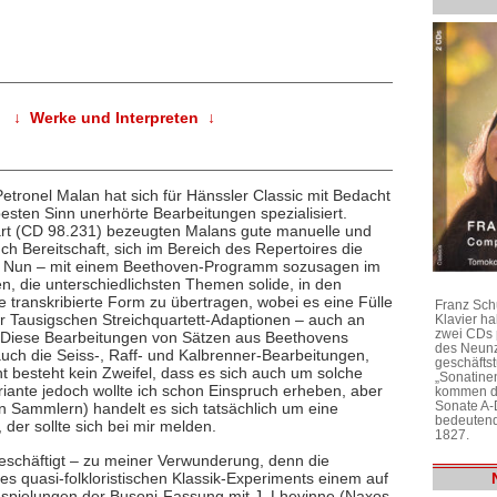
↓ Werke und Interpreten ↓
Petronel Malan hat sich für Hänssler Classic mit Bedacht
sten Sinn unerhörte Bearbeitungen spezialisiert.
art (CD 98.231) bezeugten Malans gute manuelle und
ch Bereitschaft, sich im Bereich des Repertoires die
. Nun – mit einem Beethoven-Programm sozusagen im
n, die unterschiedlichsten Themen solide, in den
e transkribierte Form zu übertragen, wobei es eine Fülle
Franz Sch
er Tausigschen Streichquartett-Adaptionen – auch an
Klavier h
zwei CDs 
. Diese Bearbeitungen von Sätzen aus Beethovens
des Neunz
auch die Seiss-, Raff- und Kalbrenner-Bearbeitungen,
geschäftst
t besteht kein Zweifel, dass es sich auch um solche
„Sonatine
iante jedoch wollte ich schon Einspruch erheben, aber
kommen di
Sonate A-
n Sammlern) handelt es sich tatsächlich um eine
bedeutend
er sollte sich bei mir melden.
1827.
eschäftigt – zu meiner Verwunderung, denn die
ines quasi-folkloristischen Klassik-Experiments einem auf
pielungen der Busoni-Fassung mit J. Lhevinne (Naxos