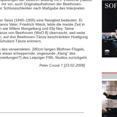
 mir vor, auch Originalaufnahmen der Beethoven-
er Schlussschlenker nach Maßgabe des Interpreten
or Seiss (1840–1905) eine Neuigkeit bedeuten. Er
ns Vater, Friedrich Wieck, lebte die meiste Zeit in
en wie Willem Mengelberg und Elly Ney. Seine
Tänze von Beethoven (WoO 8) überrascht, weil weite
n, auf drei Beethoven-Tänze beschränkten Huldigung
Schubert-Tänze erinnern.
ng des verwendeten, 280cm langen Blüthner-Flügels,
rte etwas scheppernde, ungesunde „Klang“ des
stellungen?) des Leipziger FWL-Studios zurückgeht.
Peter Cossé † [23.02.2009]