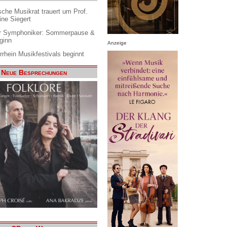
che Musikrat trauert um Prof.
ine Siegert
 Symphoniker: Sommerpause &
ginn
Anzeige
rrhein Musikfestivals beginnt
Neue Besprechungen