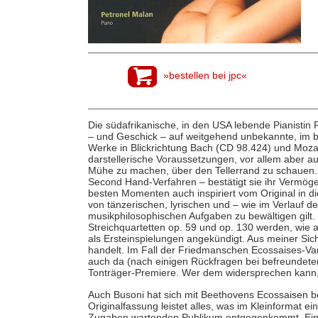
»bestellen bei jpc«
Die südafrikanische, in den USA lebende Pianistin 
– und Geschick – auf weitgehend unbekannte, im be
Werke in Blickrichtung Bach (CD 98.424) und Moz
darstellerische Voraussetzungen, vor allem aber au
Mühe zu machen, über den Tellerrand zu schauen
Second Hand-Verfahren – bestätigt sie ihr Vermöge
besten Momenten auch inspiriert vom Original in di
von tänzerischen, lyrischen und – wie im Verlauf d
musikphilosophischen Aufgaben zu bewältigen gilt
Streichquartetten op. 59 und op. 130 werden, wie 
als Ersteinspielungen angekündigt. Aus meiner Sich
handelt. Im Fall der Friedmanschen Ecossaises-Var
auch da (nach einigen Rückfragen bei befreundete
Tonträger-Premiere. Wer dem widersprechen kann, d
Auch Busoni hat sich mit Beethovens Ecossaisen b
Originalfassung leistet alles, was im Kleinformat e
Zugaben wartenden Publikum entgegenkommt. Eins