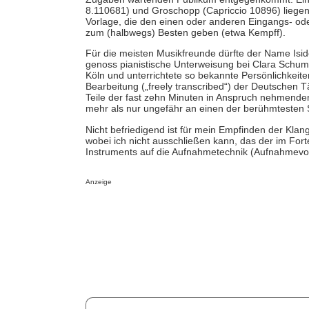
8.110681) und
Groschopp (Capriccio 10896) liegen
Vorlage, die den einen oder anderen Eingangs- od
zum (halbwegs) Besten geben (etwa Kempff).
Für die meisten Musikfreunde dürfte der Name Isid
genoss pianistische Unterweisung bei Clara Schuman
Köln und unterrichtete so bekannte Persönlichkeit
Bearbeitung („freely transcribed“) der Deutschen 
Teile der fast zehn Minuten in Anspruch nehmende
mehr als nur ungefähr an einen der berühmtesten 
Nicht befriedigend ist für mein Empfinden der Kla
wobei ich nicht ausschließen kann, das der im Fo
Instruments auf die Aufnahmetechnik (Aufnahmevor
Anzeige