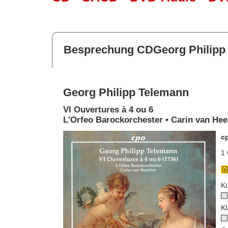
Besprechung CDGeorg Philipp
Georg Philipp Telemann
VI Ouvertures à 4 ou 6
L'Orfeo Barockorchester • Carin van He
c
1 
Kü
Kl