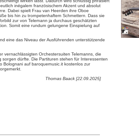
schwingt wirken lässt. Dadurch wird schlüssig phrasiert
deutlich inégalem französischem Akzent und absolut
arre. Dabei spielt Frau van Heerden ihre Oboe
üße bis hin zu trompetenhaftem Schmettern. Dass sie
Vorbild zur von Telemann ja durchaus geschätzten
uktion. Somit eine rundum gelungene Einspielung auf
 und eine das Niveau der Ausführenden unterstützende
er vernachlässigten Orchestersuiten Telemanns, die
 sorgen dürfte. Die Partituren stehen für Interessenten
o Bolognani auf baroquemusic.it kostenlos zur
vorgemerkt.
Thomas Baack [22.09.2025]