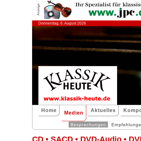
Anzeige
Donnerstag, 6. August 2026
Home
Aktuelles
Kompo
Medien
Besprechungen
Empfehlung
CD • SACD • DVD-Audio • DV