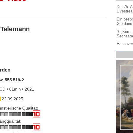
Der 75. 
Livestre
Ein beso
Giordano
 Telemann
9. „Komm
Sechsstä
Hannover
erden
po 555 519-2
CD • 81min • 2021
22.09.2025
nstlerische Qualität:
angqualität: