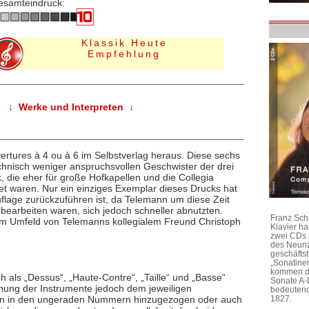
esamteindruck:
Klassik Heute
Empfehlung
↓ Werke und Interpreten ↓
rtures à 4 ou à 6 im Selbstverlag heraus. Diese sechs
chnisch weniger anspruchsvollen Geschwister der drei
 die eher für große Hofkapellen und die Collegia
et waren. Nur ein einziges Exemplar dieses Drucks hat
uflage zurückzuführen ist, da Telemann um diese Zeit
u bearbeiten waren, sich jedoch schneller abnutzten.
Franz Sch
 dem Umfeld von Telemanns kollegialem Freund Christoph
Klavier h
zwei CDs 
des Neunz
geschäftst
„Sonatine
kommen di
h als „Dessus“, „Haute-Contre“, „Taille“ und „Basse“
Sonate A-
dnung der Instrumente jedoch dem jeweiligen
bedeutend
nen in den ungeraden Nummern hinzugezogen oder auch
1827.