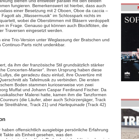
ärkung dienen und entweder parallel mit den beiden
men fungieren. Bemerkenswert ist hierbei, dass auch
, sodass einer Besetzung mit 2 Oboen, Oboe da caccia –
nd Fagott als „Wassermusik“ im Schlosspark nichts im
chquartett, wobei die Oberstimmen mit Bläsern verdoppelt
 in Frage. Genauso gut können auch Blockflöten, die
er Traversen eingesetzt werden.
ch eine Trio-Version unter Weglassung der Bratschen und
s Continuo-Parts nicht undenkbar.
, da ihm der französische Stil grundsätzlich stärker
nische Concerten-Manier“. Ihren Ursprung haben diese
Lullys, die geradezu dazu einlud, ihre Ouvertüre mit
erschnitt als Tafelmusik zu verbinden. Die ersten
utschem Boden stammen kurioserweise von zwei
eorg Muffat und Johann Caspar Ferdinand Fischer. Da
sikalischer Malerei hatte, kamen ihm die Tanzformen
 Coureurs
(die Läufer, aber auch Schürzenjäger, Track
ie Streithähne, Track 21) und
Harlequinade
(Track 42)
ion
 haben offensichtlich ausgiebige persönliche Erfahrung
 Takte als Einheit gesehen, was den