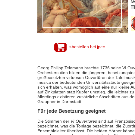
G
»bestellen bei jpc«
Georg Philipp Telemann brachte 1736 seine VI Ouve
Orchestersuiten bilden die jüngeren, besetzungste
großbesetzten virtuosen Ouvertüren der Tafelmusik,
musica der bedeutenden Universitätsstädte geeign
sich erhalten, was womöglich auf eine nur kleine A
auf Zinkplatten statt Kupfer umstieg, die leichter z
Allerdings existieren zusätzliche Abschriften aus
Graupner in Darmstadt.
Für jede Besetzung geeignet
Die Stimmen der
VI Ouvertures
sind auf Französisc
bezeichnet, was die Tonlage bezeichnet, die Zuor
Ensembleleiter überlässt. Die beiden Hörner kön