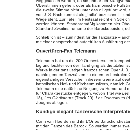
weggelassen werden, da sie primär der Klangverst
Oberstimmen gehen, oder als harmonische Füllstim
die zweite Stimme nicht unter das c1 geführt wird
von J. S. Bach zumeist als „Taille“ bezeichnet – u
Wege steht. Zur Tafel im Festsaal reicht ein Strei
werden können. Standardmäßig kommen hier Oboen
Standard-Zweitinstrumente der Barockoboisten, od
Schließlich ist – zumindest für die Tanzsätze – au
mit einer entsprechend aufgefüllten Ausführung de
Ouvertüren-Fan Telemann
Telemann hat um die 200 Orchestersuiten komponiert
lag und leichter von der Hand ging als die „italie
Werke in der tanzlustigen französischen Oper J. B. 
nachfolgenden Tanzsätzen zu einem orchestralen Qu
eigenständigen Versuche in diesem Genre auf de
katholischen Hof- und Kirchenmusikern, nämlich G
Telemann eine natürliche Neigung zu Humor und mu
für Charakterstücke entgegen, wovon Titel wie
Les
18),
Les Gladiateurs
(Track 20),
Les Querelleurs
(d
Zeugnis ablegen.
Kundige elegant-tänzerische Interpretat
Carin van Heerden und ihr L’Orfeo Barockorchester
mit den Tänzen des Barock. So werden immer zweit