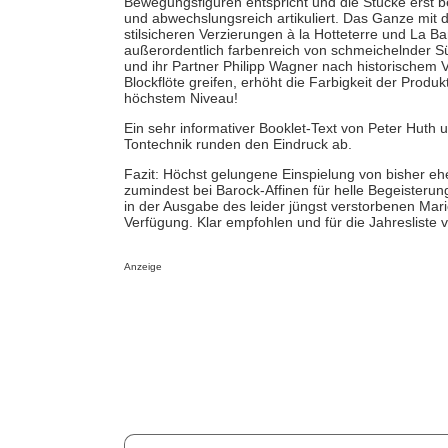
Bewegungsfiguren entspricht und die Stücke erst be
und abwechslungsreich artikuliert. Das Ganze mit 
stilsicheren Verzierungen à la Hotteterre und La B
außerordentlich farbenreich von schmeichelnder S
und ihr Partner Philipp Wagner nach historischem 
Blockflöte greifen, erhöht die Farbigkeit der Prod
höchstem Niveau!
Ein sehr informativer Booklet-Text von Peter Huth
Tontechnik runden den Eindruck ab.
Fazit: Höchst gelungene Einspielung von bisher eh
zumindest bei Barock-Affinen für helle Begeisterung
in der Ausgabe des leider jüngst verstorbenen Mari
Verfügung. Klar empfohlen und für die Jahresliste 
Anzeige