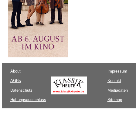
About
Impressum
AGBs
Kontakt
Datenschutz
Mediadaten
Haftungsausschluss
Sitemap