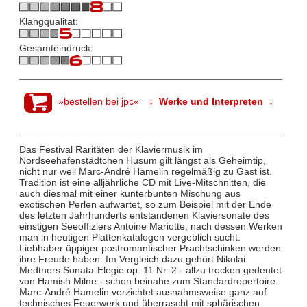
Klangqualität:
Gesamteindruck:
»bestellen bei jpc«
↓ Werke und Interpreten ↓
Das Festival Raritäten der Klaviermusik im
Nordseehafenstädtchen Husum gilt längst als Geheimtip,
nicht nur weil Marc-André Hamelin regelmäßig zu Gast ist.
Tradition ist eine alljährliche CD mit Live-Mitschnitten, die
auch diesmal mit einer kunterbunten Mischung aus
exotischen Perlen aufwartet, so zum Beispiel mit der Ende
des letzten Jahrhunderts entstandenen Klaviersonate des
einstigen Seeoffiziers Antoine Mariotte, nach dessen Werken
man in heutigen Plattenkatalogen vergeblich sucht:
Liebhaber üppiger postromantischer Prachtschinken werden
ihre Freude haben. Im Vergleich dazu gehört Nikolai
Medtners Sonata-Elegie op. 11 Nr. 2 - allzu trocken gedeutet
von Hamish Milne - schon beinahe zum Standardrepertoire.
Marc-André Hamelin verzichtet ausnahmsweise ganz auf
technisches Feuerwerk und überrascht mit sphärischen