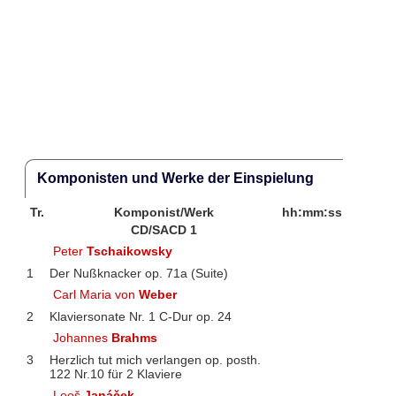
Komponisten und Werke der Einspielung
Tr.
Komponist/Werk
hh:mm:ss
CD/SACD 1
Peter
Tschaikowsky
1
Der Nußknacker op. 71a (Suite)
Carl Maria von
Weber
2
Klaviersonate Nr. 1 C-Dur op. 24
Johannes
Brahms
3
Herzlich tut mich verlangen op. posth.
122 Nr.10 für 2 Klaviere
Leoš
Janáček