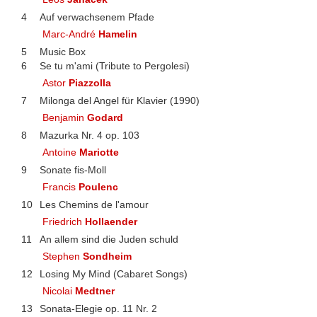
4
Auf verwachsenem Pfade
Marc-André
Hamelin
5
Music Box
6
Se tu m'ami (Tribute to Pergolesi)
Astor
Piazzolla
7
Milonga del Angel für Klavier (1990)
Benjamin
Godard
8
Mazurka Nr. 4 op. 103
Antoine
Mariotte
9
Sonate fis-Moll
Francis
Poulenc
10
Les Chemins de l'amour
Friedrich
Hollaender
11
An allem sind die Juden schuld
Stephen
Sondheim
12
Losing My Mind (Cabaret Songs)
Nicolai
Medtner
13
Sonata-Elegie op. 11 Nr. 2