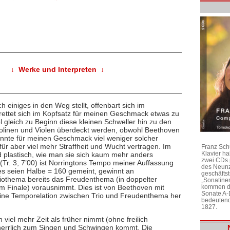
↓ Werke und Interpreten ↓
einiges in den Weg stellt, offenbart sich im
rettet sich im Kopfsatz für meinen Geschmack etwas zu
 gleich zu Beginn diese kleinen Schweller hin zu den
olinen und Violen überdeckt werden, obwohl Beethoven
önnte für meinen Geschmack viel weniger solcher
ür aber viel mehr Straffheit und Wucht vertragen. Im
Franz Sch
Klavier h
und plastisch, wie man sie sich kaum mehr anders
zwei CDs 
 (Tr. 3, 7’00) ist Norringtons Tempo meiner Auffassung
des Neunz
es seien Halbe = 160 gemeint, gewinnt an
geschäftst
iothema bereits das Freudenthema (in doppelter
„Sonatine
im Finale) vorausnimmt. Dies ist von Beethoven mit
kommen di
Sonate A-
keine Temporelation zwischen Trio und Freudenthema her
bedeutend
1827.
n viel mehr Zeit als früher nimmt (ohne freilich
 herrlich zum Singen und Schwingen kommt. Die