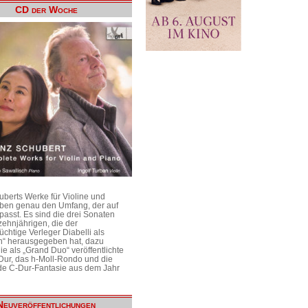
CD der Woche
uberts Werke für Violine und
aben genau den Umfang, der auf
passt. Es sind die drei Sonaten
ehnjährigen, die der
üchtige Verleger Diabelli als
n“ herausgegeben hat, dazu
e als „Grand Duo“ veröffentlichte
Dur, das h-Moll-Rondo und die
e C-Dur-Fantasie aus dem Jahr
Neuveröffentlichungen