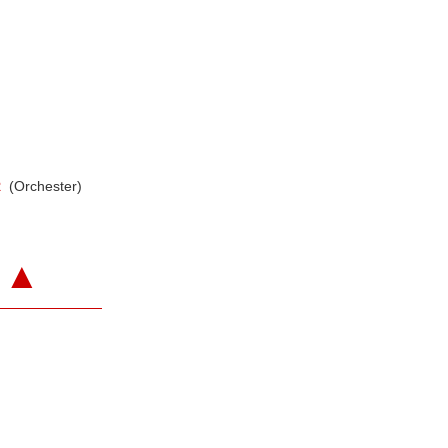
R
(Orchester)
▲