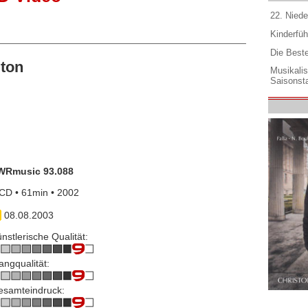
22. Niede
Kinderfüh
Die Best
ton
Musikali
Saisonsta
WRmusic 93.088
CD • 61min • 2002
08.08.2003
nstlerische Qualität:
angqualität:
esamteindruck: