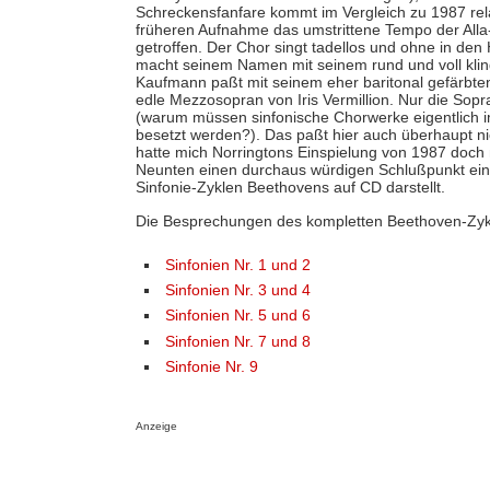
Schreckensfanfare kommt im Vergleich zu 1987 rela
früheren Aufnahme das umstrittene Tempo der Alla-M
getroffen. Der Chor singt tadellos und ohne in den 
macht seinem Namen mit seinem rund und voll klin
Kaufmann paßt mit seinem eher baritonal gefärbte
edle Mezzosopran von Iris Vermillion. Nur die Sopra
(warum müssen sinfonische Chorwerke eigentlich 
besetzt werden?). Das paßt hier auch überhaupt ni
hatte mich Norringtons Einspielung von 1987 doch
Neunten einen durchaus würdigen Schlußpunkt ei
Sinfonie-Zyklen Beethovens auf CD darstellt.
Die Besprechungen des kompletten Beethoven-Zyk
Sinfonien Nr. 1 und 2
Sinfonien Nr. 3 und 4
Sinfonien Nr. 5 und 6
Sinfonien Nr. 7 und 8
Sinfonie Nr. 9
Anzeige