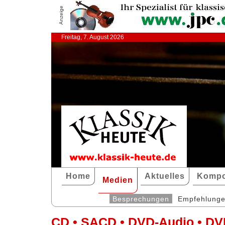
Anzeige
Freitag, 7. August 2026
Home
Aktuelles
Kompo
Medien
Besprechungen
Empfehlung
CD • SACD • DVD-Audio • DV