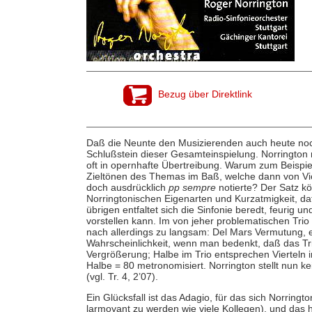
Bezug über Direktlink
Daß die Neunte den Musizierenden auch heute noch 
Schlußstein dieser Gesamteinspielung. Norrington 
oft in opernhafte Übertreibung. Warum zum Beispiel
Zieltönen des Themas im Baß, welche dann von Vi
doch ausdrücklich
pp sempre
notierte? Der Satz k
Norringtonischen Eigenarten und Kurzatmigkeit, daf
übrigen entfaltet sich die Sinfonie beredt, feurig 
vorstellen kann. Im von jeher problematischen Trio
nach allerdings zu langsam: Del Mars Vermutung, 
Wahrscheinlichkeit, wenn man bedenkt, daß das Tr
Vergrößerung; Halbe im Trio entsprechen Vierteln 
Halbe = 80 metronomisiert. Norrington stellt nun 
(vgl. Tr. 4, 2’07).
Ein Glücksfall ist das Adagio, für das sich Norringto
larmoyant zu werden wie viele Kollegen), und das