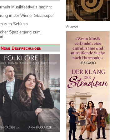
rrhein Musikfestivals beginnt
rung in der Wiener Staatsoper
en zum Schluss
Anzeige
scher Spaziergang zum
rt
Neue Besprechungen