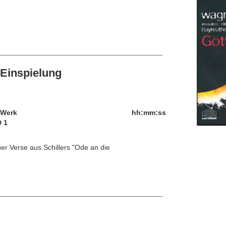
Einspielung
/Werk
hh:mm:ss
 1
ber Verse aus Schillers "Ode an die