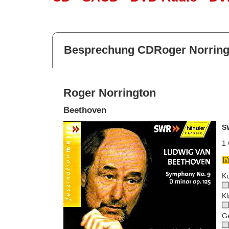
Besprechung CDRoger Norring
Roger Norrington
Beethoven
S
1 
Kü
Kl
G