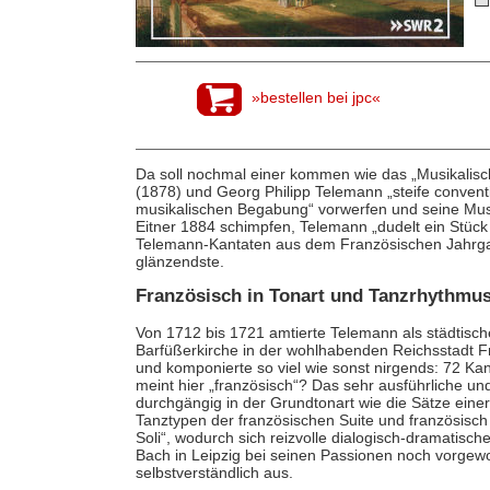
»bestellen bei jpc«
Da soll nochmal einer kommen wie das „Musikalis
(1878) und Georg Philipp Telemann „steife conventi
musikalischen Begabung“ vorwerfen und seine Mus
Eitner 1884 schimpfen, Telemann „dudelt ein Stück
Telemann-Kantaten aus dem Französischen Jahrga
glänzendste.
Französisch in Tonart und Tanzrhythmu
Von 1712 bis 1721 amtierte Telemann als städtisch
Barfüßerkirche in der wohlhabenden Reichsstadt Fr
und komponierte so viel wie sonst nirgends: 72 Ka
meint hier „französisch“? Das sehr ausführliche un
durchgängig in der Grundtonart wie die Sätze eine
Tanztypen der französischen Suite und französisch
Soli“, wodurch sich reizvolle dialogisch-dramatisc
Bach in Leipzig bei seinen Passionen noch vorgewor
selbstverständlich aus.