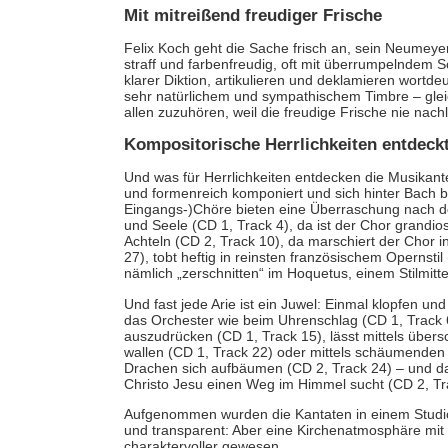
Mit mitreißend freudiger Frische
Felix Koch geht die Sache frisch an, sein Neumeyer 
straff und farbenfreudig, oft mit überrumpelndem 
klarer Diktion, artikulieren und deklamieren wortde
sehr natürlichem und sympathischem Timbre – gle
allen zuzuhören, weil die freudige Frische nie nachl
Kompositorische Herrlichkeiten entdeck
Und was für Herrlichkeiten entdecken die Musikant
und formenreich komponiert und sich hinter Bach bei
Eingangs-)Chöre bieten eine Überraschung nach 
und Seele (CD 1, Track 4), da ist der Chor grandios
Achteln (CD 2, Track 10), da marschiert der Chor i
27), tobt heftig in reinsten französischem Opernstil
nämlich „zerschnitten“ im Hoquetus, einem Stilmitte
Und fast jede Arie ist ein Juwel: Einmal klopfen und
das Orchester wie beim Uhrenschlag (CD 1, Track 6)
auszudrücken (CD 1, Track 15), lässt mittels üb
wallen (CD 1, Track 22) oder mittels schäumenden
Drachen sich aufbäumen (CD 2, Track 24) – und da
Christo Jesu einen Weg im Himmel sucht (CD 2, Tr
Aufgenommen wurden die Kantaten in einem Studio
und transparent: Aber eine Kirchenatmosphäre mit
charaktervoller gewesen.