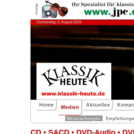
Anzeige
Donnerstag, 6. August 2026
Home
Aktuelles
Kompo
Medien
Besprechungen
Empfehlung
CD • SACD • DVD-Audio • DV