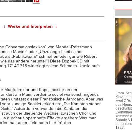
↓ Werke und Interpreten ↓
che Conversationslexikon“ von Mendel-Reissmann
onelle Manier“ oder „Unzulänglichkeit seiner
ik als „Fabrikwaare“ schmähen oder gar wie Robert
 wie das andere herunter“! Diese Doppel-CD mit
ng 1714/1715 widerlegt solche Schmach-Urteile aufs
s
er Musikdirektor und Kapellmeister an der
Franz Sch
ankfurt am Main, verdiente soviel wie sonst nirgends
Klavier h
ntaten umfasst dieser Französische Jahrgang. Aber was
zwei CDs 
d sehr kundige Booklet erklärt es: „Die Kantaten stehen
des Neunz
r Suite.“ Außerdem verwenden die Kantaten die
geschäftst
„Sonatine
 ist auch der „fließende Wechsel zwischen Chor und
kommen di
he, ja durchaus opernhafte Effekte ergeben: Was man
Sonate A-
fen hat, agiert Telemann hier fröhlich-
bedeutend
1827.