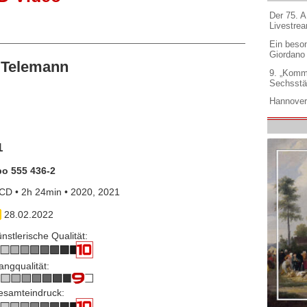
Der 75. 
Livestre
Ein beso
Giordano
 Telemann
9. „Komm
Sechsstä
Hannover
1
po 555 436-2
CD • 2h 24min • 2020, 2021
28.02.2022
nstlerische Qualität:
angqualität:
esamteindruck: