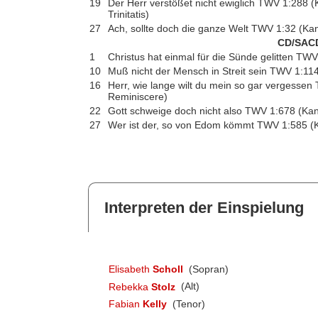
19
Der Herr verstößet nicht ewiglich TWV 1:288 
Trinitatis)
27
Ach, sollte doch die ganze Welt TWV 1:32 (Kan
CD/SAC
1
Christus hat einmal für die Sünde gelitten TW
10
Muß nicht der Mensch in Streit sein TWV 1:11
16
Herr, wie lange wilt du mein so gar vergesse
Reminiscere)
22
Gott schweige doch nicht also TWV 1:678 (Ka
27
Wer ist der, so von Edom kömmt TWV 1:585 
Interpreten der Einspielung
Elisabeth
Scholl
(Sopran)
Rebekka
Stolz
(Alt)
Fabian
Kelly
(Tenor)