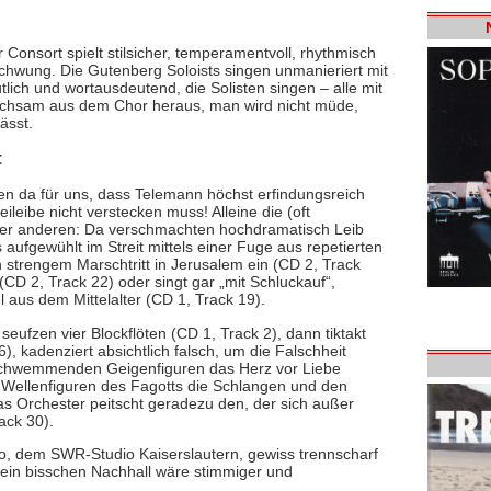
Consort spielt stilsicher, temperamentvoll, rhythmisch
Schwung. Die Gutenberg Soloists singen unmanieriert mit
utlich und wortausdeutend, die Solisten singen – alle mit
ichsam aus dem Chor heraus, man wird nicht müde,
ässt.
t
en da für uns, dass Telemann höchst erfindungsreich
leibe nicht verstecken muss! Alleine die (oft
der anderen: Da verschmachten hochdramatisch Leib
 aufgewühlt im Streit mittels einer Fuge aus repetierten
n strengem Marschtritt in Jerusalem ein (CD 2, Track
 (CD 2, Track 22) oder singt gar „mit Schluckauf“,
l aus dem Mittelalter (CD 1, Track 19).
 seufzen vier Blockflöten (CD 1, Track 2), dann tiktakt
, kadenziert absichtlich falsch, um die Falschheit
erschwemmenden Geigenfiguren das Herz vor Liebe
 Wellenfiguren des Fagotts die Schlangen und den
s Orchester peitscht geradezu den, der sich außer
ack 30).
, dem SWR-Studio Kaiserslautern, gewiss trennscharf
 ein bisschen Nachhall wäre stimmiger und