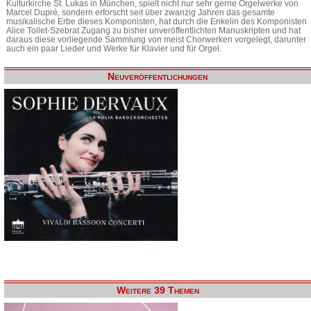
Kulturkirche St. Lukas in München, spielt nicht nur sehr gerne Orgelwerke von
Marcel Dupré, sondern erforscht seit über zwanzig Jahren das gesamte
musikalische Erbe dieses Komponisten, hat durch die Enkelin des Komponisten
Alice Tollet-Szebrat Zugang zu bisher unveröffentlichten Manuskripten und hat
daraus diese vorliegende Sammlung von meist Chorwerken vorgelegt, darunter
auch ein paar Lieder und Werke für Klavier und für Orgel.
Neuveröffentlichungen
Weitere 39 Themen