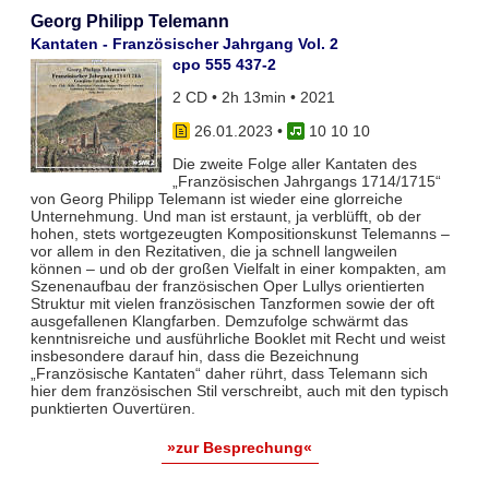
Georg Philipp Telemann
Kantaten - Französischer Jahrgang Vol. 2
cpo 555 437-2
2 CD • 2h 13min • 2021
26.01.2023
•
10 10 10
Die zweite Folge aller Kantaten des
„Französischen Jahrgangs 1714/1715“
von Georg Philipp Telemann ist wieder eine glorreiche
Unternehmung. Und man ist erstaunt, ja verblüfft, ob der
hohen, stets wortgezeugten Kompositionskunst Telemanns –
vor allem in den Rezitativen, die ja schnell langweilen
können – und ob der großen Vielfalt in einer kompakten, am
Szenenaufbau der französischen Oper Lullys orientierten
Struktur mit vielen französischen Tanzformen sowie der oft
ausgefallenen Klangfarben. Demzufolge schwärmt das
kenntnisreiche und ausführliche Booklet mit Recht und weist
insbesondere darauf hin, dass die Bezeichnung
„Französische Kantaten“ daher rührt, dass Telemann sich
hier dem französischen Stil verschreibt, auch mit den typisch
punktierten Ouvertüren.
»zur Besprechung«