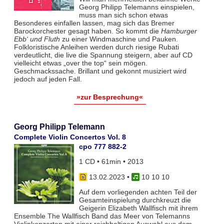
Georg Philipp Telemanns einspielen,
muss man sich schon etwas
Besonderes einfallen lassen, mag sich das Bremer
Barockorchester gesagt haben. So kommt die
Hamburger
Ebb‘ und Fluth
zu einer Windmaschine und Pauken.
Folkloristische Anleihen werden durch riesige Rubati
verdeutlicht, die live die Spannung steigern, aber auf CD
vielleicht etwas „over the top“ sein mögen.
Geschmackssache. Brillant und gekonnt musiziert wird
jedoch auf jeden Fall.
»zur Besprechung«
Georg Philipp Telemann
Complete Violin Concertos Vol. 8
cpo 777 882-2
1 CD • 61min • 2013
13.02.2023
•
10 10 10
Auf dem vorliegenden achten Teil der
Gesamteinspielung durchkreuzt die
Geigerin Elizabeth Wallfisch mit ihrem
Ensemble The Wallfisch Band das Meer von Telemanns