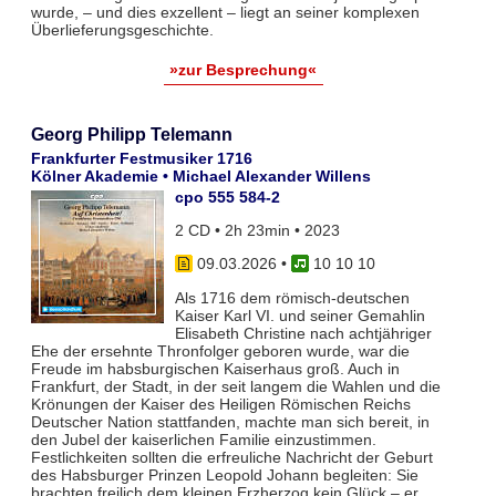
wurde, – und dies exzellent – liegt an seiner komplexen
Überlieferungsgeschichte.
»zur Besprechung«
Georg Philipp Telemann
Frankfurter Festmusiker 1716
Kölner Akademie • Michael Alexander Willens
cpo 555 584-2
2 CD • 2h 23min • 2023
09.03.2026
•
10 10 10
Als 1716 dem römisch-deutschen
Kaiser Karl VI. und seiner Gemahlin
Elisabeth Christine nach achtjähriger
Ehe der ersehnte Thronfolger geboren wurde, war die
Freude im habsburgischen Kaiserhaus groß. Auch in
Frankfurt, der Stadt, in der seit langem die Wahlen und die
Krönun­gen der Kaiser des Heiligen Römischen Reichs
Deutscher Nation stattfanden, machte man sich bereit, in
den Jubel der kaiserlichen Familie einzustimmen.
Festlichkeiten soll­ten die erfreuli­che Nachricht der Geburt
des Habsburger Prinzen Leopold Jo­hann be­gleiten: Sie
brachten freilich dem klei­nen Erzherzog kein Glück – er