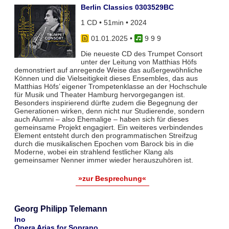
Berlin Classics 0303529BC
1 CD • 51min • 2024
01.01.2025
•
9 9 9
Die neueste CD des Trumpet Consort
unter der Leitung von Matthias Höfs
demonstriert auf anregende Weise das außergewöhnliche
Können und die Vielseitigkeit dieses Ensembles, das aus
Matthias Höfs’ eigener Trompetenklasse an der Hochschule
für Musik und Theater Hamburg hervorgegangen ist.
Besonders inspirierend dürfte zudem die Begegnung der
Generationen wirken, denn nicht nur Studierende, sondern
auch Alumni – also Ehemalige – haben sich für dieses
gemeinsame Projekt engagiert. Ein weiteres verbindendes
Element entsteht durch den programmatischen Streifzug
durch die musikalischen Epochen vom Barock bis in die
Moderne, wobei ein strahlend festlicher Klang als
gemeinsamer Nenner immer wieder herauszuhören ist.
»zur Besprechung«
Georg Philipp Telemann
Ino
Opera Arias for Soprano