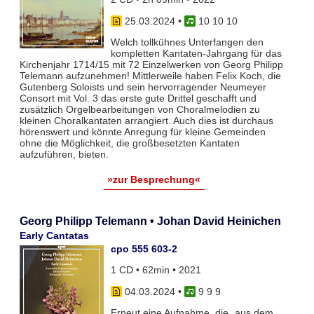
25.03.2024
•
10 10 10
Welch tollkühnes Unterfangen den
kompletten Kantaten-Jahrgang für das
Kirchenjahr 1714/15 mit 72 Einzelwerken von Georg Philipp
Telemann aufzunehmen! Mittlerweile haben Felix Koch, die
Gutenberg Soloists und sein hervorragender Neumeyer
Consort mit Vol. 3 das erste gute Drittel geschafft und
zusätzlich Orgelbearbeitungen von Choralmelodien zu
kleinen Choralkantaten arrangiert. Auch dies ist durchaus
hörenswert und könnte Anregung für kleine Gemeinden
ohne die Möglichkeit, die großbesetzten Kantaten
aufzuführen, bieten.
»zur Besprechung«
Georg Philipp Telemann • Johan David Heinichen
Early Cantatas
cpo 555 603-2
1 CD • 62min • 2021
04.03.2024
•
9 9 9
Erneut eine Aufnahme, die „aus dem