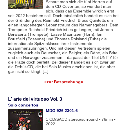
Schaut man sich die fünf Herren auf
dem CD-Cover an, so wundert man
sich, dass das Ensemble wirklich erst
seit 2022 bestehen soll. Doch tatsächlich handelt es sich bei
der Gründung des Reinhold Friedrich Brass Quintetts um
einen langgehegten Lebenstraum des Namensgebers. Dem
Trompeter Reinhold Friedrich ist es gelungen, mit Jeroen
Berwaerts (Trompete), Lasse Mauritzen (Horn), Ian
Bousfield (Posaune) und Thomas Roisland (Tuba) die
internationale Spitzenklasse ihrer Instrumente
zusammenzubringen. Und mit diesen Vertretern spielen
zugleich auch ein Deutscher, ein Belgier, ein Däne, ein Brite
und ein Norweger zusammen – da passt der Titel UNITY für
die Platte doch perfekt. Bei dieser handelt es sich zwar um
die Debüt-CD, die bei Solo Musica erschienen ist, die aber
gar nicht so klingt. [...]
»zur Besprechung«
L' arte del virtuoso Vol. 3
Solo concertos
MDG 926 2301-6
1 CD/SACD stereo/surround • 76min •
2022