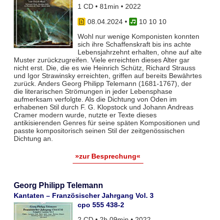
1 CD • 81min • 2022
08.04.2024
•
10 10 10
Wohl nur wenige Komponisten konnten
sich ihre Schaffenskraft bis ins achte
Lebensjahrzehnt erhalten, ohne auf alte
Muster zurückzugreifen. Viele erreichten dieses Alter gar
nicht erst. Die, die es wie Heinrich Schütz, Richard Strauss
und Igor Strawinsky erreichten, griffen auf bereits Bewährtes
zurück. Anders Georg Philipp Telemann (1681-1767), der
die literarischen Strömungen in jeder Lebensphase
aufmerksam verfolgte. Als die Dichtung von Oden im
erhabenen Stil durch F. G. Klopstock und Johann Andreas
Cramer modern wurde, nutzte er Texte dieses
antikisierenden Genres für seine späten Kompositionen und
passte kompositorisch seinen Stil der zeitgenössischen
Dichtung an.
»zur Besprechung«
Georg Philipp Telemann
Kantaten – Französischer Jahrgang Vol. 3
cpo 555 438-2
2 CD • 2h 09min • 2022