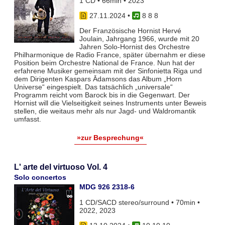
1 CD • 66min • 2023
27.11.2024
•
8 8 8
Der Französische Hornist Hervé
Joulain, Jahrgang 1966, wurde mit 20
Jahren Solo-Hornist des Orchestre
Philharmonique de Radio France, später übernahm er diese
Position beim Orchestre National de France. Nun hat der
erfahrene Musiker gemeinsam mit der Sinfonietta Riga und
dem Dirigenten Kaspars Ādamsons das Album „Horn
Universe“ eingespielt. Das tatsächlich „universale“
Programm reicht vom Barock bis in die Gegenwart. Der
Hornist will die Vielseitigkeit seines Instruments unter Beweis
stellen, die weitaus mehr als nur Jagd- und Waldromantik
umfasst.
»zur Besprechung«
L' arte del virtuoso Vol. 4
Solo concertos
MDG 926 2318-6
1 CD/SACD stereo/surround • 70min •
2022, 2023