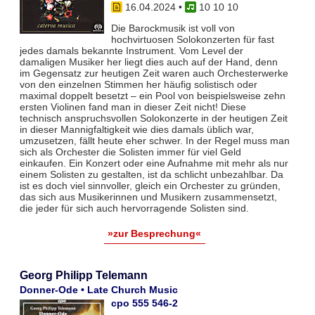
16.04.2024
•
10 10 10
Die Barockmusik ist voll von
hochvirtuosen Solokonzerten für fast
jedes damals bekannte Instrument. Vom Level der
damaligen Musiker her liegt dies auch auf der Hand, denn
im Gegensatz zur heutigen Zeit waren auch Orchesterwerke
von den einzelnen Stimmen her häufig solistisch oder
maximal doppelt besetzt – ein Pool von beispielsweise zehn
ersten Violinen fand man in dieser Zeit nicht! Diese
technisch anspruchsvollen Solokonzerte in der heutigen Zeit
in dieser Mannigfaltigkeit wie dies damals üblich war,
umzusetzen, fällt heute eher schwer. In der Regel muss man
sich als Orchester die Solisten immer für viel Geld
einkaufen. Ein Konzert oder eine Aufnahme mit mehr als nur
einem Solisten zu gestalten, ist da schlicht unbezahlbar. Da
ist es doch viel sinnvoller, gleich ein Orchester zu gründen,
das sich aus Musikerinnen und Musikern zusammensetzt,
die jeder für sich auch hervorragende Solisten sind.
»zur Besprechung«
Georg Philipp Telemann
Donner-Ode • Late Church Music
cpo 555 546-2