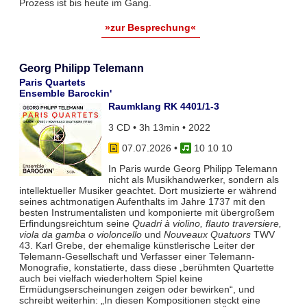
Prozess ist bis heute im Gang.
»zur Besprechung«
Georg Philipp Telemann
Paris Quartets
Ensemble Barockin'
Raumklang RK 4401/1-3
3 CD • 3h 13min • 2022
07.07.2026
•
10 10 10
In Paris wurde Georg Philipp Telemann
nicht als Musikhandwerker, sondern als
intellektueller Musiker geachtet. Dort musizierte er während
seines achtmonatigen Aufenthalts im Jahre 1737 mit den
besten Instrumentalisten und komponierte mit übergroßem
Erfindungsreichtum seine
Quadri à violino, flauto traversiere,
viola da gamba o violoncello
und
Nouveaux Quatuors
TWV
43. Karl Grebe, der ehemalige künstlerische Leiter der
Telemann-Gesellschaft und Verfasser einer Telemann-
Monografie, konstatierte, dass diese „berühmten Quartette
auch bei vielfach wiederholtem Spiel keine
Ermüdungserscheinungen zeigen oder bewirken“, und
schreibt weiterhin: „In diesen Kompositionen steckt eine