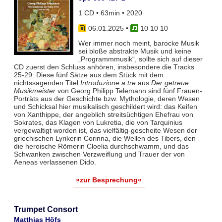
1 CD • 63min • 2020
06.01.2025
•
10 10 10
Wer immer noch meint, barocke Musik
sei bloße abstrakte Musik und keine
„Programmmusik“, sollte sich auf dieser
CD zuerst den Schluss anhören, insbesondere die Tracks
25-29: Diese fünf Sätze aus dem Stück mit dem
nichtssagenden Titel
Introduzione a tre
aus
Der getreue
Musikmeister
von Georg Philipp Telemann sind fünf Frauen-
Porträts aus der Geschichte bzw. Mythologie, deren Wesen
und Schicksal hier musikalisch geschildert wird: das Keifen
von Xanthippe, der angeblich streitsüchtigen Ehefrau von
Sokrates, das Klagen von Lukretia, die von Tarquinius
vergewaltigt worden ist, das vielfältig-gescheite Wesen der
griechischen Lyrikerin Corinna, die Wellen des Tibers, den
die heroische Römerin Cloelia durchschwamm, und das
Schwanken zwischen Verzweiflung und Trauer der von
Aeneas verlassenen Dido.
»zur Besprechung«
Trumpet Consort
Matthias Höfs