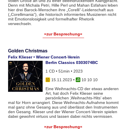
vollen Größe an und zu einer beeindruckenden Klangpracht.
Denn mit Michala Petri, Hille Perl und Mahan Esfahani leben
hier drei Barock-Menschen ihre „Corelli“-Leidenschaft aus
(„Corellimania“), die historisch informiertes Musizieren nicht
mit Emotionslosigkeit und formelhafter Rhetorik
verwechseln.
»zur Besprechung«
Golden Christmas
Felix Klieser • Wiener Concert-Verein
Berlin Classics 0303074BC
1 CD • 51min • 2023
15.11.2023
•
10 10 10
Eine Weihnachts-CD der etwas anderen
Art, hat doch Felix Klieser seine
persönlichen ‚Weihnachts-Hits‘ eben
mal für Horn arrangiert. Diese Weihnachts-Aufnahme kommt
mal ganz ohne Gesang aus und überlässt den Instrumenten
den Gesang. Klieser und der Wiener Concert-Verein spielen
dabei gewohnt virtuos und lassen dabei nichts vermissen.
»zur Besprechung«