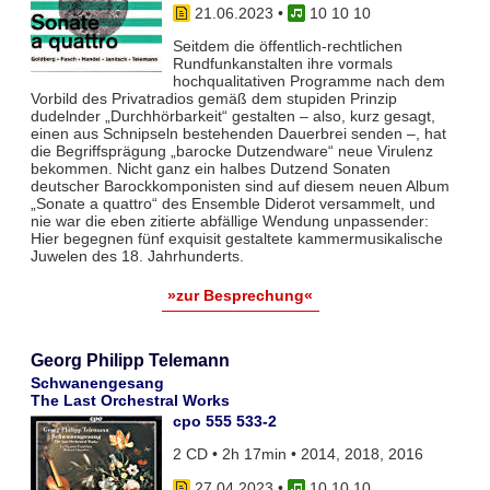
21.06.2023
•
10 10 10
Seitdem die öffentlich-rechtlichen
Rundfunkanstalten ihre vormals
hochqualitativen Programme nach dem
Vorbild des Privatradios gemäß dem stupiden Prinzip
dudelnder „Durchhörbarkeit“ gestalten – also, kurz gesagt,
einen aus Schnipseln bestehenden Dauerbrei senden –, hat
die Begriffsprägung „barocke Dutzendware“ neue Virulenz
bekommen. Nicht ganz ein halbes Dutzend Sonaten
deutscher Barockkomponisten sind auf diesem neuen Album
„Sonate a quattro“ des Ensemble Diderot versammelt, und
nie war die eben zitierte abfällige Wendung unpassender:
Hier begegnen fünf exquisit gestaltete kammermusikalische
Juwelen des 18. Jahrhunderts.
»zur Besprechung«
Georg Philipp Telemann
Schwanengesang
The Last Orchestral Works
cpo 555 533-2
2 CD • 2h 17min • 2014, 2018, 2016
27.04.2023
•
10 10 10