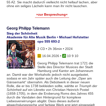
55 A2. Sie macht dadurch vielleicht nicht hellauf lachen, aber
ohne ein seliges Lächeln kann man ihr nicht lauschen.
»zur Besprechung«
Georg Philipp Telemann
Sieg der Schönheit
Akademie für Alte Musik Berlin • Michael Hofstetter
cpo 555 693-2
2 CD • 2h 36min • 2024
16.04.2026
•
10 9 10
Georg Philipp Telemann trat 1721 die
Stelle des Director Musices der Stadt
Hamburg und Kantor am Johanneum
an. Damit war der Workaholic jedoch nicht ausgelastet,
sodass er ein Jahr später auch die Leitung der „Oper am
Gänsemarkt“ übernahm. Als Debütwerk in dieser neuen
Rolle, die er bis 1738 bekleiden sollte, wählte er
Triumph der
Schönheit
auf ein Libretto von Christian Heinrich Postel
(1658-1705), in dem die Eroberung Roms des Jahres 455
durch die Vandalen den Hintergrund für komplexe
Liebesverwirrungen abgibt. Dass dieses äußerst
abwechslungsreiche und farbige Werk erst jetzt eingespielt