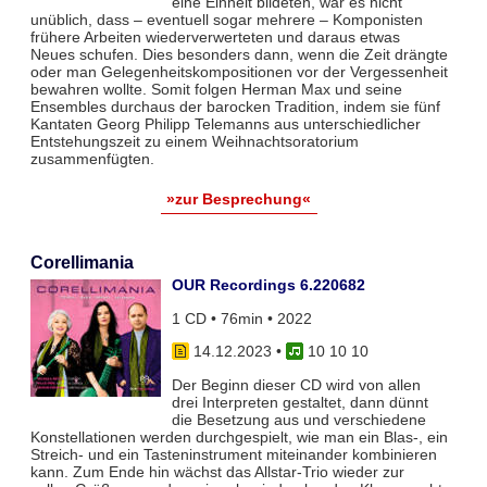
eine Einheit bildeten, war es nicht
unüblich, dass – eventuell sogar mehrere – Komponisten
frühere Arbeiten wiederverwerteten und daraus etwas
Neues schufen. Dies besonders dann, wenn die Zeit drängte
oder man Gelegenheitskompositionen vor der Vergessenheit
bewahren wollte. Somit folgen Herman Max und seine
Ensembles durchaus der barocken Tradition, indem sie fünf
Kantaten Georg Philipp Telemanns aus unterschiedlicher
Entstehungszeit zu einem Weihnachtsoratorium
zusammenfügten.
»zur Besprechung«
Corellimania
OUR Recordings 6.220682
1 CD • 76min • 2022
14.12.2023
•
10 10 10
Der Beginn dieser CD wird von allen
drei Interpreten gestaltet, dann dünnt
die Besetzung aus und verschiedene
Konstellationen werden durchgespielt, wie man ein Blas-, ein
Streich- und ein Tasteninstrument miteinander kombinieren
kann. Zum Ende hin wächst das Allstar-Trio wieder zur