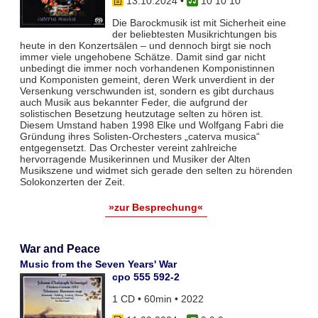
13.10.2024
•
10 10 10
Die Barockmusik ist mit Sicherheit eine
der beliebtesten Musikrichtungen bis
heute in den Konzertsälen – und dennoch birgt sie noch
immer viele ungehobene Schätze. Damit sind gar nicht
unbedingt die immer noch vorhandenen Komponistinnen
und Komponisten gemeint, deren Werk unverdient in der
Versenkung verschwunden ist, sondern es gibt durchaus
auch Musik aus bekannter Feder, die aufgrund der
solistischen Besetzung heutzutage selten zu hören ist.
Diesem Umstand haben 1998 Elke und Wolfgang Fabri die
Gründung ihres Solisten-Orchesters „caterva musica“
entgegensetzt. Das Orchester vereint zahlreiche
hervorragende Musikerinnen und Musiker der Alten
Musikszene und widmet sich gerade den selten zu hörenden
Solokonzerten der Zeit.
»zur Besprechung«
War and Peace
Music from the Seven Years' War
cpo 555 592-2
1 CD • 60min • 2022