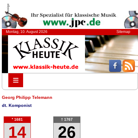
Anzeige
Montag, 10. August 2026
Sitemap
≡
≡
Georg Philipp Telemann
dt. Komponist
* 1681
† 1767
14
26