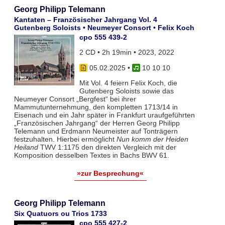
Georg Philipp Telemann
Kantaten – Französischer Jahrgang Vol. 4
Gutenberg Soloists • Neumeyer Consort • Felix Koch
cpo 555 439-2
2 CD • 2h 19min • 2023, 2022
05.02.2025
•
10 10 10
Mit Vol. 4 feiern Felix Koch, die
Gutenberg Soloists sowie das
Neumeyer Consort „Bergfest“ bei ihrer
Mammutunternehmung, den kompletten 1713/14 in
Eisenach und ein Jahr später in Frankfurt uraufgeführten
„Französischen Jahrgang“ der Herren Georg Philipp
Telemann und Erdmann Neumeister auf Tonträgern
festzuhalten. Hierbei ermöglicht
Nun komm der Heiden
Heiland
TWV 1:1175 den direkten Vergleich mit der
Komposition desselben Textes in Bachs BWV 61.
»zur Besprechung«
Georg Philipp Telemann
Six Quatuors ou Trios 1733
cpo 555 427-2