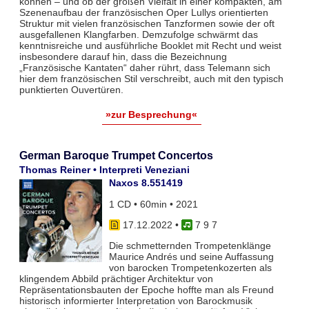
können – und ob der großen Vielfalt in einer kompakten, am
Szenenaufbau der französischen Oper Lullys orientierten
Struktur mit vielen französischen Tanzformen sowie der oft
ausgefallenen Klangfarben. Demzufolge schwärmt das
kenntnisreiche und ausführliche Booklet mit Recht und weist
insbesondere darauf hin, dass die Bezeichnung
„Französische Kantaten“ daher rührt, dass Telemann sich
hier dem französischen Stil verschreibt, auch mit den typisch
punktierten Ouvertüren.
»zur Besprechung«
German Baroque Trumpet Concertos
Thomas Reiner • Interpreti Veneziani
Naxos 8.551419
1 CD • 60min • 2021
17.12.2022
•
7 9 7
Die schmetternden Trompetenklänge
Maurice Andrés und seine Auffassung
von barocken Trompetenkozerten als
klingendem Abbild prächtiger Architektur von
Repräsentationsbauten der Epoche hoffte man als Freund
historisch informierter Interpretation von Barockmusik