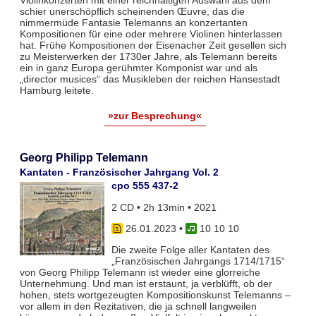
Violinkonzerten mit einer reichhaltigen Auswahl aus dem
schier unerschöpflich scheinenden Œuvre, das die
nimmermüde Fantasie Telemanns an konzertanten
Kompositionen für eine oder mehrere Violinen hinterlassen
hat. Frühe Kompositionen der Eisenacher Zeit gesellen sich
zu Meisterwerken der 1730er Jahre, als Telemann bereits
ein in ganz Europa gerühmter Komponist war und als
„director musices“ das Musikleben der reichen Hansestadt
Hamburg leitete.
»zur Besprechung«
Georg Philipp Telemann
Kantaten - Französischer Jahrgang Vol. 2
cpo 555 437-2
2 CD • 2h 13min • 2021
26.01.2023
•
10 10 10
Die zweite Folge aller Kantaten des
„Französischen Jahrgangs 1714/1715“
von Georg Philipp Telemann ist wieder eine glorreiche
Unternehmung. Und man ist erstaunt, ja verblüfft, ob der
hohen, stets wortgezeugten Kompositionskunst Telemanns –
vor allem in den Rezitativen, die ja schnell langweilen