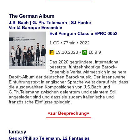
The German Album
J.S. Bach | G. Ph. Telemann | SJ Hanke
Verità Baroque Ensemble
Evil Penguin Classic EPRC 0052
1 CD • 77min • 2022
19.10.2023
•
10 9 9
Das 2020 gegründete, international
besetzte, fünfzehnköpfige Barock-
Ensemble Verità widmet sich in seinem
Debüt-Album der deutschen Barockmusik. Der lesenswerte
Einführungstext in englischer Sprache weist darauf hin, dass
die ausgewählten Kompositionen von J.S.Bach und
G.Ph.Telemann zwischen gelehrtem und galantem Stil
angesiedelt sind und dass sie zudem italienische und
französische Einflüsse spiegeln.
»zur Besprechung«
fantasy
Georg Philipp Telemann, 12 Fantasias