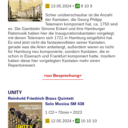
13.05.2024
•
8 10 9
Schier unüberschaubar ist die Anzahl
der Kantaten, die Georg Philipp
Telemann komponiert hat, ca. 1750 sind
es. Die Gambistin Simone Eckert und ihre Hamburger
Ratsmusik haben hier die Inaugurationskantaten vorgelegt,
mit denen Telemann sich 1721 in Hamburg eingeführt hat.
Es sind jetzt nicht die fantasievollsten seiner Kantaten,
gerade was die Arien anbelangt, außerdem waren es nicht
für Hamburg neu komponierte, sondern Kantaten, die er
schon in Eisenach und Frankfurt komponiert hatte. Insofern
haben diese hier vorgelegten Kantaten mehr einen
Repertoirewert.
»zur Besprechung«
UNITY
Reinhold Friedrich Brass Quintett
Solo Musica SM 438
1 CD • 70min • 2023
12.05.2024
•
10 10 10