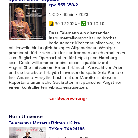
cpo 555 658-2
1 CD • 80min • 2023
30.12.2024
•
10 10 10
Dass Telemann ein glänzender
Instrumentalkomponist und höchst
bedeutender Kirchenmusiker war, ist
mittlerweile hinlänglich belegtes Allgemeingut. Weniger
prominent dürfte sein - leider nur fragmentarisch erhaltenes
- umfängliches Opernschaffen für Leipzig und Hamburg
sein. Desto willkommener sind diese - qualitativ auf
Augenhöhe mit seinem Freund Händel - Auswahl von Arien
und die bereits auf Haydn hinweisende späte Solo-Kantate
Ino. Amanda Forsythe bricht mit der Marotte, in diesem
Repertoire anämische Soubretten mit panischer Angst vor
einem kontrollierten Vibrato einzusetzen.
»zur Besprechung«
Horn Universe
Telemann • Mozart • Britten • Kikta
TYXart TXA24195