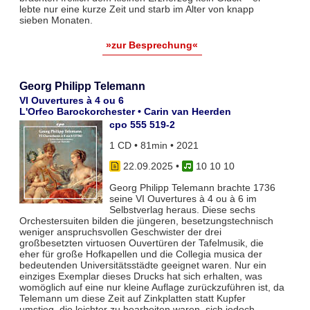
lebte nur eine kurze Zeit und starb im Alter von knapp
sieben Monaten.
»zur Besprechung«
Georg Philipp Telemann
VI Ouvertures à 4 ou 6
L'Orfeo Barockorchester • Carin van Heerden
cpo 555 519-2
1 CD • 81min • 2021
22.09.2025
•
10 10 10
Georg Philipp Telemann brachte 1736
seine VI Ouvertures à 4 ou à 6 im
Selbstverlag heraus. Diese sechs
Orchestersuiten bilden die jüngeren, besetzungstechnisch
weniger anspruchsvollen Geschwister der drei
großbesetzten virtuosen Ouvertüren der Tafelmusik, die
eher für große Hofkapellen und die Collegia musica der
bedeutenden Universitätsstädte geeignet waren. Nur ein
einziges Exemplar dieses Drucks hat sich erhalten, was
womöglich auf eine nur kleine Auflage zurückzuführen ist, da
Telemann um diese Zeit auf Zinkplatten statt Kupfer
umstieg, die leichter zu bearbeiten waren, sich jedoch