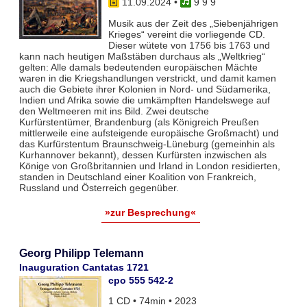
11.09.2024
•
9 9 9
Musik aus der Zeit des „Siebenjährigen
Krieges“ vereint die vorliegende CD.
Dieser wütete von 1756 bis 1763 und
kann nach heutigen Maßstäben durchaus als „Weltkrieg“
gelten: Alle damals bedeutenden europäischen Mächte
waren in die Kriegshandlungen verstrickt, und damit kamen
auch die Gebiete ihrer Kolonien in Nord- und Südamerika,
Indien und Afrika sowie die umkämpften Handelswege auf
den Weltmeeren mit ins Bild. Zwei deutsche
Kurfürstentümer, Brandenburg (als Königreich Preußen
mittlerweile eine aufsteigende europäische Großmacht) und
das Kurfürstentum Braunschweig-Lüneburg (gemeinhin als
Kurhannover bekannt), dessen Kurfürsten inzwischen als
Könige von Großbritannien und Irland in London residierten,
standen in Deutschland einer Koalition von Frankreich,
Russland und Österreich gegenüber.
»zur Besprechung«
Georg Philipp Telemann
Inauguration Cantatas 1721
cpo 555 542-2
1 CD • 74min • 2023