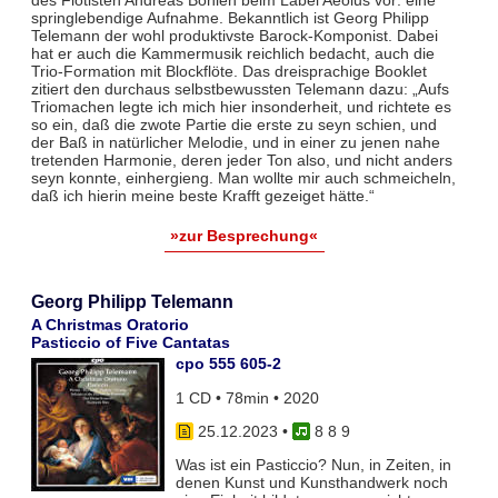
des Flötisten Andreas Böhlen beim Label Aeolus vor: eine
springlebendige Aufnahme. Bekanntlich ist Georg Philipp
Telemann der wohl produktivste Barock-Komponist. Dabei
hat er auch die Kammermusik reichlich bedacht, auch die
Trio-Formation mit Blockflöte. Das dreisprachige Booklet
zitiert den durchaus selbstbewussten Telemann dazu: „Aufs
Triomachen legte ich mich hier insonderheit, und richtete es
so ein, daß die zwote Partie die erste zu seyn schien, und
der Baß in natürlicher Melodie, und in einer zu jenen nahe
tretenden Harmonie, deren jeder Ton also, und nicht anders
seyn konnte, einhergieng. Man wollte mir auch schmeicheln,
daß ich hierin meine beste Krafft gezeiget hätte.“
»zur Besprechung«
Georg Philipp Telemann
A Christmas Oratorio
Pasticcio of Five Cantatas
cpo 555 605-2
1 CD • 78min • 2020
25.12.2023
•
8 8 9
Was ist ein Pasticcio? Nun, in Zeiten, in
denen Kunst und Kunsthandwerk noch