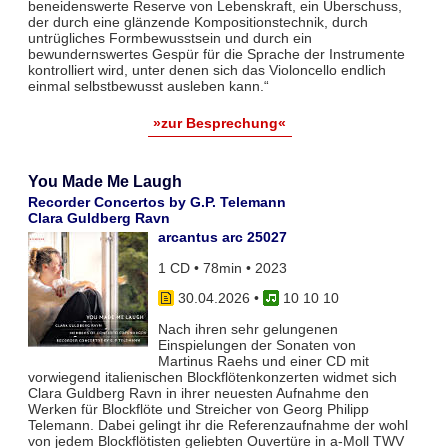
beneidenswerte Reserve von Lebenskraft, ein Überschuss,
der durch eine glänzende Kompositionstechnik, durch
untrügliches Formbewusstsein und durch ein
bewundernswertes Gespür für die Sprache der Instrumente
kontrolliert wird, unter denen sich das Violoncello endlich
einmal selbstbewusst ausleben kann.“
»zur Besprechung«
You Made Me Laugh
Recorder Concertos by G.P. Telemann
Clara Guldberg Ravn
arcantus arc 25027
1 CD • 78min • 2023
30.04.2026
•
10 10 10
Nach ihren sehr gelungenen
Einspielungen der Sonaten von
Martinus Raehs und einer CD mit
vorwiegend italienischen Blockflötenkonzerten widmet sich
Clara Guldberg Ravn in ihrer neuesten Aufnahme den
Werken für Blockflöte und Streicher von Georg Philipp
Telemann. Dabei gelingt ihr die Referenzaufnahme der wohl
von jedem Blockflötisten geliebten Ouvertüre in a-Moll TWV