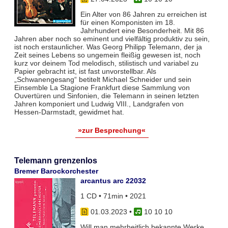
Ein Alter von 86 Jahren zu erreichen ist
für einen Komponisten im 18.
Jahrhundert eine Besonderheit. Mit 86
Jahren aber noch so eminent und vielfältig produktiv zu sein,
ist noch erstaunlicher. Was Georg Philipp Telemann, der ja
Zeit seines Lebens so ungemein fleißig gewesen ist, noch
kurz vor deinem Tod melodisch, stilistisch und variabel zu
Papier gebracht ist, ist fast unvorstellbar. Als
„Schwanengesang“ betitelt Michael Schneider und sein
Einsemble La Stagione Frankfurt diese Sammlung von
Ouvertüren und Sinfonien, die Telemann in seinen letzten
Jahren komponiert und Ludwig VIII., Landgrafen von
Hessen-Darmstadt, gewidmet hat.
»zur Besprechung«
Telemann grenzenlos
Bremer Barockorchester
arcantus arc 22032
1 CD • 71min • 2021
01.03.2023
•
10 10 10
Will man mehrheitlich bekannte Werke