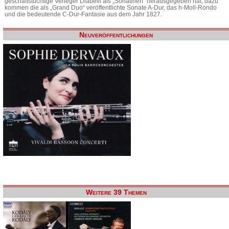
geschäftstüchtige Verleger Diabelli als „Sonatinen“ herausgegeben hat, dazu
kommen die als „Grand Duo“ veröffentlichte Sonate A-Dur, das h-Moll-Rondo
und die bedeutende C-Dur-Fantasie aus dem Jahr 1827.
Neuveröffentlichungen
Weitere 39 Themen