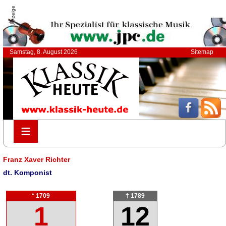
Anzeige
Samstag, 8. August 2026
Sitemap
≡
≡
Franz Xaver Richter
dt. Komponist
* 1709
† 1789
1
12