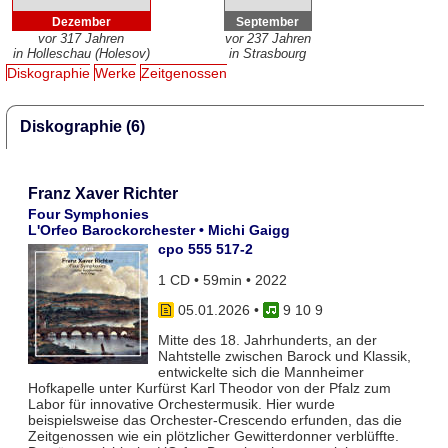
Dezember
September
vor 317 Jahren
vor 237 Jahren
in Holleschau (Holesov)
in Strasbourg
Diskographie
Werke
Zeitgenossen
Diskographie (6)
Franz Xaver Richter
Four Symphonies
L'Orfeo Barockorchester • Michi Gaigg
cpo 555 517-2
1 CD • 59min • 2022
05.01.2026
•
9 10 9
Mitte des 18. Jahrhunderts, an der
Nahtstelle zwischen Barock und Klassik,
entwickelte sich die Mannheimer
Hofkapelle unter Kurfürst Karl Theodor von der Pfalz zum
Labor für innovative Orchestermusik. Hier wurde
beispielsweise das Orchester-Crescendo erfunden, das die
Zeitgenossen wie ein plötzlicher Gewitterdonner verblüffte.