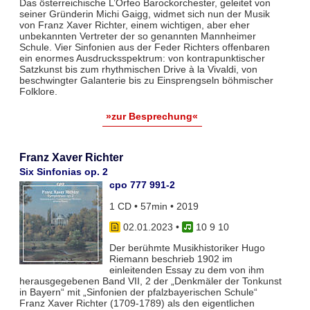
Das österreichische L’Orfeo Barockorchester, geleitet von
seiner Gründerin Michi Gaigg, widmet sich nun der Musik
von Franz Xaver Richter, einem wichtigen, aber eher
unbekannten Vertreter der so genannten Mannheimer
Schule. Vier Sinfonien aus der Feder Richters offenbaren
ein enormes Ausdrucksspektrum: von kontrapunktischer
Satzkunst bis zum rhythmischen Drive à la Vivaldi, von
beschwingter Galanterie bis zu Einsprengseln böhmischer
Folklore.
»zur Besprechung«
Franz Xaver Richter
Six Sinfonias op. 2
cpo 777 991-2
1 CD • 57min • 2019
02.01.2023
•
10 9 10
Der berühmte Musikhistoriker Hugo
Riemann beschrieb 1902 im
einleitenden Essay zu dem von ihm
herausgegebenen Band VII, 2 der „Denkmäler der Tonkunst
in Bayern“ mit „Sinfonien der pfalzbayerischen Schule“
Franz Xaver Richter (1709-1789) als den eigentlichen