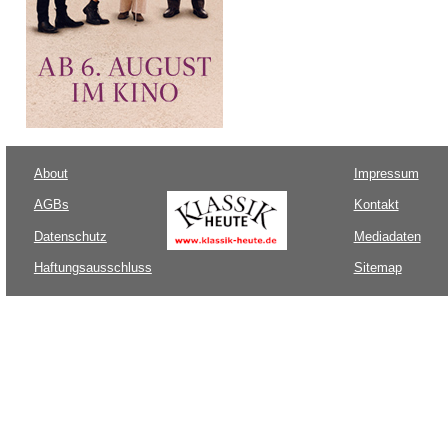
About
Impressum
AGBs
Kontakt
Datenschutz
Mediadaten
Haftungsausschluss
Sitemap