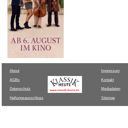
About
Impressum
AGBs
Kontakt
Datenschutz
Mediadaten
Haftungsausschluss
Sitemap