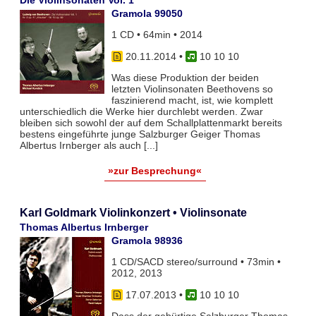
Gramola 99050
1 CD • 64min • 2014
20.11.2014
•
10 10 10
Was diese Produktion der beiden
letzten Violinsonaten Beethovens so
faszinierend macht, ist, wie komplett
unterschiedlich die Werke hier durchlebt werden. Zwar
bleiben sich sowohl der auf dem Schallplattenmarkt bereits
bestens eingeführte junge Salzburger Geiger Thomas
Albertus Irnberger als auch [...]
»zur Besprechung«
Karl Goldmark Violinkonzert • Violinsonate
Thomas Albertus Irnberger
Gramola 98936
1 CD/SACD stereo/surround • 73min •
2012, 2013
17.07.2013
•
10 10 10