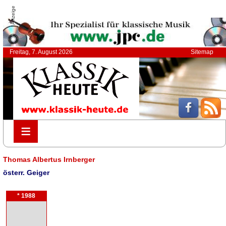
Anzeige
Freitag, 7. August 2026
Sitemap
≡
≡
Thomas Albertus Irnberger
österr. Geiger
* 1988