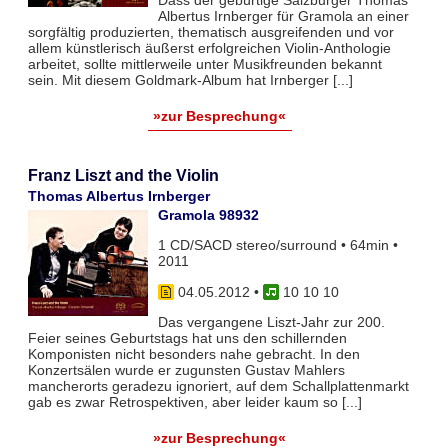
Dass der gebürtige Salzburger Thomas
Albertus Irnberger für Gramola an einer
sorgfältig produzierten, thematisch ausgreifenden und vor
allem künstlerisch äußerst erfolgreichen Violin-Anthologie
arbeitet, sollte mittlerweile unter Musikfreunden bekannt
sein. Mit diesem Goldmark-Album hat Irnberger [...]
»zur Besprechung«
Franz Liszt and the Violin
Thomas Albertus Irnberger
Gramola 98932
1 CD/SACD stereo/surround • 64min •
2011
04.05.2012
•
10 10 10
Das vergangene Liszt-Jahr zur 200.
Feier seines Geburtstags hat uns den schillernden
Komponisten nicht besonders nahe gebracht. In den
Konzertsälen wurde er zugunsten Gustav Mahlers
mancherorts geradezu ignoriert, auf dem Schallplattenmarkt
gab es zwar Retrospektiven, aber leider kaum so [...]
»zur Besprechung«