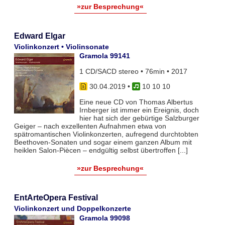
»zur Besprechung«
Edward Elgar
Violinkonzert • Violinsonate
Gramola 99141
1 CD/SACD stereo • 76min • 2017
30.04.2019
•
10 10 10
Eine neue CD von Thomas Albertus
Irnberger ist immer ein Ereignis, doch
hier hat sich der gebürtige Salzburger
Geiger – nach exzellenten Aufnahmen etwa von
spätromantischen Violinkonzerten, aufregend durchtobten
Beethoven-Sonaten und sogar einem ganzen Album mit
heiklen Salon-Piècen – endgültig selbst übertroffen [...]
»zur Besprechung«
EntArteOpera Festival
Violinkonzert und Doppelkonzerte
Gramola 99098