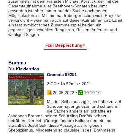
zusammen mit dem Pianisten Michael Korstick, der mit der
Gesamtaufnahme aller Beethoven-Sonaten berühmt
geworden ist, aber immer auf der Suche nach neuen
Möglichkeiten ist. Mit ihm hat Irnberger schon viele Projekte
verwirklicht – was man auch auf dieser Aufnahme hört: Es ist
ein fast symbiotisches Zusammenspiel beider, ein
gegenseitiges schnelles Reagieren, Reizen, Anfeuern und
wohliges Singen.
»zur Besprechung«
Brahms
Die Klaviertrios
Gramola 99251
2 CD • 1h 52min • 2021
20.05.2022
•
10 10 10
Mit der Selbstaussage „Ich habe zu viel
Schopenhauer gelesen und schaue mir
die Sachen anders an“ schaffte es
Johannes Brahms, seinen Schützling Dvořák sehr zu
betrüben. Der tief gläubige jüngere Kollege deutete, so
erzählt es Josef Suk, diese Aussage als religiösen
Skeptizismus. Mindestens so plausibel ist es, Brahmsens