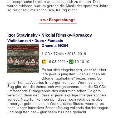
philosophische Lektüre weltanschaulich zu deuten. Das
würde erklären, warum gerade die Musik der späteren Jahre
so resignativ, melancholisch, traurig klingt.
»zur Besprechung«
Igor Stravinsky • Nikolai Rimsky-Korsakov
Violinkonzert • Duos • Fantasie
Gramola 99204
1 CD • 77min • 2018, 2019
16.03.2021
•
10 10 10
Es hat sich eingebürgert, dass Musiker
ihre jeweils jüngsten Einspielungen als
„Momentaufnahme“ bezeichnen. So
geht Thomas Albertus Irnberger nicht vor. Wenn es einen
Zug gibt, der die thematisch weitgespannte, um die 50 CDs
umfassende Diskographie des österreichischen Geigers
vereinigt, dann den, dass er jeweils gültige Interpretationen
vorlegt. Natürlich können sich diese noch verändern, aber
Irnberger geht mit einem Werk erst ins Studio, wenn er es
nach langer intensiver Beschäftigung vollends durchdrungen
und begriffen hat – gleichsam zu Ende gedacht