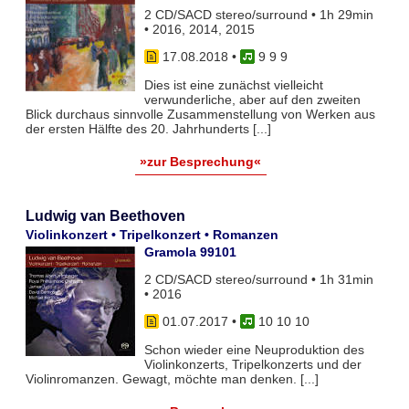
2 CD/SACD stereo/surround • 1h 29min
• 2016, 2014, 2015
17.08.2018
•
9 9 9
Dies ist eine zunächst vielleicht
verwunderliche, aber auf den zweiten
Blick durchaus sinnvolle Zusammenstellung von Werken aus
der ersten Hälfte des 20. Jahrhunderts [...]
»zur Besprechung«
Ludwig van Beethoven
Violinkonzert • Tripelkonzert • Romanzen
Gramola 99101
2 CD/SACD stereo/surround • 1h 31min
• 2016
01.07.2017
•
10 10 10
Schon wieder eine Neuproduktion des
Violinkonzerts, Tripelkonzerts und der
Violinromanzen. Gewagt, möchte man denken. [...]