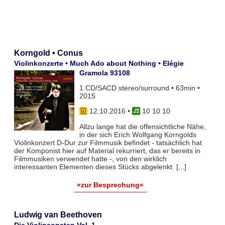
Korngold • Conus
Violinkonzerte • Much Ado about Nothing • Elégie
Gramola 93108
1 CD/SACD stereo/surround • 63min •
2015
12.10.2016
•
10 10 10
Allzu lange hat die offensichtliche Nähe,
in der sich Erich Wolfgang Korngolds
Violinkonzert D-Dur zur Filmmusik befindet - tatsächlich hat
der Komponist hier auf Material rekurriert, das er bereits in
Filmmusiken verwendet hatte -, von den wirklich
interessanten Elementen dieses Stücks abgelenkt. [...]
»zur Besprechung«
Ludwig van Beethoven
Die Violinsonaten Vol. 1