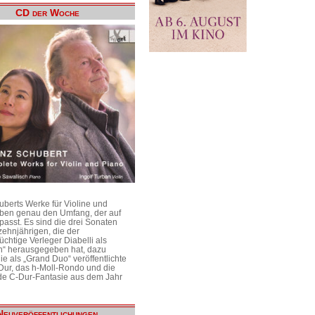
CD der Woche
uberts Werke für Violine und
aben genau den Umfang, der auf
passt. Es sind die drei Sonaten
ehnjährigen, die der
üchtige Verleger Diabelli als
n“ herausgegeben hat, dazu
e als „Grand Duo“ veröffentlichte
Dur, das h-Moll-Rondo und die
e C-Dur-Fantasie aus dem Jahr
Neuveröffentlichungen