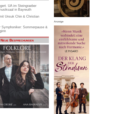
gert. UA im Steingraeber
siksaal in Bayreuth
it Unsuk Chin & Christian
Anzeige
 Symphoniker: Sommerpause &
ginn
Neue Besprechungen