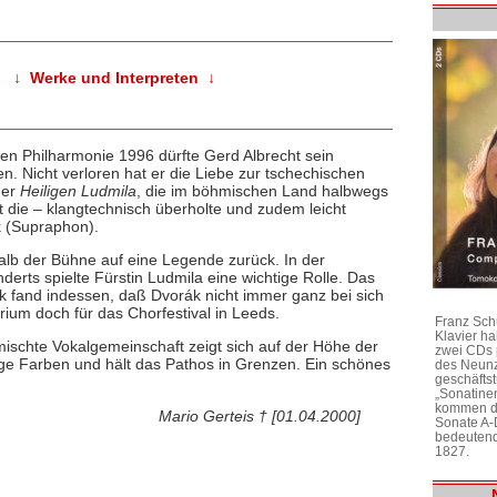
↓ Werke und Interpreten ↓
 Philharmonie 1996 dürfte Gerd Albrecht sein
en. Nicht verloren hat er die Liebe zur tschechischen
der
Heiligen Ludmila
, die im böhmischen Land halbwegs
 ist die – klangtechnisch überholte und zudem leicht
 (Supraphon).
alb der Bühne auf eine Legende zurück. In der
erts spielte Fürstin Ludmila eine wichtige Rolle. Das
k fand indessen, daß Dvorák nicht immer ganz bei sich
rium doch für das Chorfestival in Leeds.
Franz Sch
Klavier h
schte Vokalgemeinschaft zeigt sich auf der Höhe der
zwei CDs 
ftige Farben und hält das Pathos in Grenzen. Ein schönes
des Neunz
geschäftst
„Sonatine
kommen di
Mario Gerteis † [01.04.2000]
Sonate A-
bedeutend
1827.