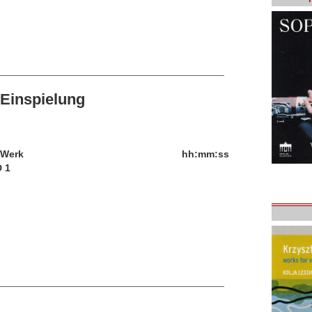
Einspielung
/Werk
hh:mm:ss
 1