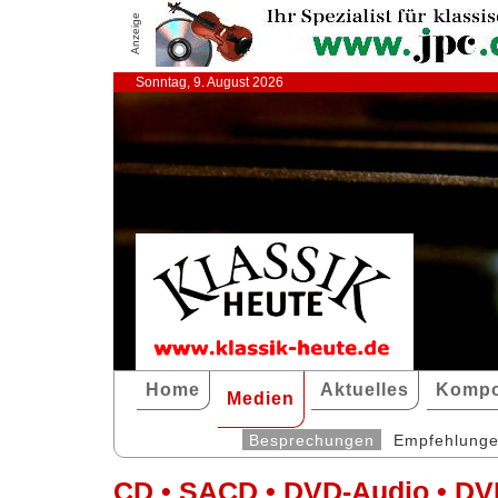
Anzeige
Sonntag, 9. August 2026
Home
Aktuelles
Kompo
Medien
Besprechungen
Empfehlung
CD • SACD • DVD-Audio • DV