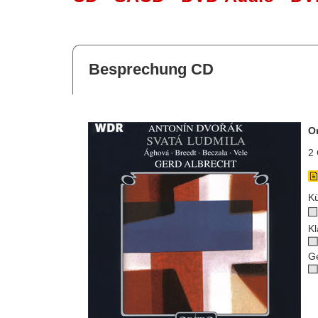
Besprechung CD
O
2 
Kü
Kl
G