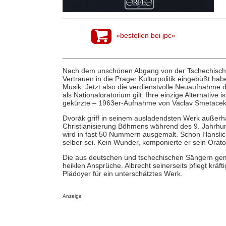
»bestellen bei jpc«
Nach dem unschönen Abgang von der Tschechischen
Vertrauen in die Prager Kulturpolitik eingebüßt hab
Musik. Jetzt also die verdienstvolle Neuaufnahme 
als Nationaloratorium gilt. Ihre einzige Alternative
gekürzte – 1963er-Aufnahme von Vaclav Smetacek
Dvorák griff in seinem ausladendsten Werk außerh
Christianisierung Böhmens während des 9. Jahrhund
wird in fast 50 Nummern ausgemalt. Schon Hanslic
selber sei. Kein Wunder, komponierte er sein Orato
Die aus deutschen und tschechischen Sängern gemi
heiklen Ansprüche. Albrecht seinerseits pflegt krä
Plädoyer für ein unterschätztes Werk.
Anzeige