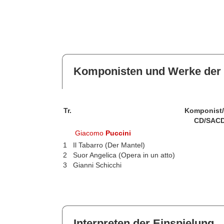
Komponisten und Werke der 
Tr.
Komponist
CD/SACD
Giacomo
Puccini
1
Il Tabarro (Der Mantel)
2
Suor Angelica (Opera in un atto)
3
Gianni Schicchi
Interpreten der Einspielung