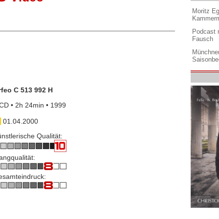
Moritz Eg
Kammermu
Podcast m
Fausch
Münchner
Saisonbe
rfeo C 513 992 H
CD • 2h 24min • 1999
01.04.2000
nstlerische Qualität:
angqualität:
esamteindruck: