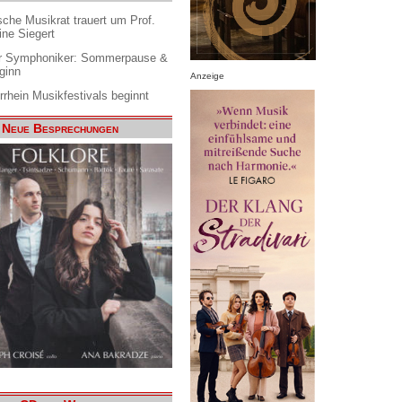
che Musikrat trauert um Prof.
ine Siegert
 Symphoniker: Sommerpause &
ginn
Anzeige
rrhein Musikfestivals beginnt
Neue Besprechungen