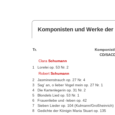
Komponisten und Werke der 
Tr.
Komponist
CD/SACD
Clara
Schumann
1
Lorelei op. 53 Nr. 2
Robert
Schumann
2
Jasminenstrauch op. 27 Nr. 4
3
Sag' an, o lieber Vogel mein op. 27 Nr. 1
4
Die Kartenlegerin op. 31 Nr. 2
5
Blondels Lied op. 53 Nr. 1
6
Frauenliebe und -leben op. 42
7
Sieben Lieder op. 104 (Kulmann/Großheinrich)
8
Gedichte der Königin Maria Stuart op. 135