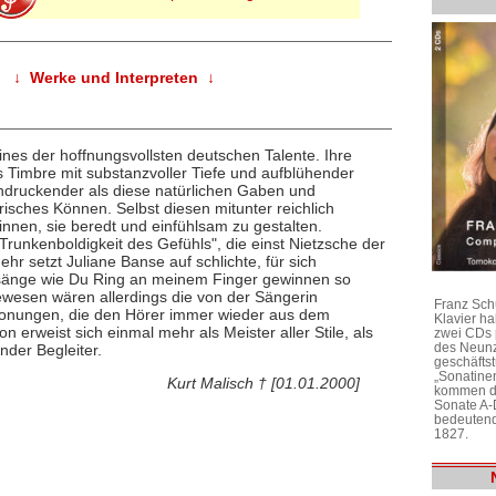
↓ Werke und Interpreten ↓
eines der hoffnungsvollsten deutschen Talente. Ihre
 Timbre mit substanzvoller Tiefe und aufblühender
indruckender als diese natürlichen Gaben und
risches Können. Selbst diesen mitunter reichlich
nnen, sie beredt und einfühlsam zu gestalten.
 "Trunkenboldigkeit des Gefühls", die einst Nietzsche der
r setzt Juliane Banse auf schlichte, für sich
esänge wie Du Ring an meinem Finger gewinnen so
ewesen wären allerdings die von der Sängerin
Franz Sch
onungen, die den Hörer immer wieder aus dem
Klavier h
erweist sich einmal mehr als Meister aller Stile, als
zwei CDs 
des Neunz
nder Begleiter.
geschäftst
„Sonatine
Kurt Malisch † [01.01.2000]
kommen di
Sonate A-
bedeutend
1827.