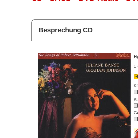
Besprechung CD
H
1 
Kü
Kl
G