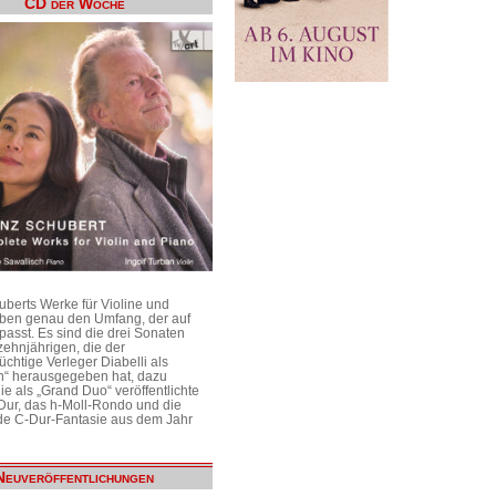
CD der Woche
uberts Werke für Violine und
aben genau den Umfang, der auf
passt. Es sind die drei Sonaten
ehnjährigen, die der
üchtige Verleger Diabelli als
n“ herausgegeben hat, dazu
e als „Grand Duo“ veröffentlichte
Dur, das h-Moll-Rondo und die
e C-Dur-Fantasie aus dem Jahr
Neuveröffentlichungen