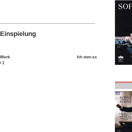
Einspielung
/Werk
hh:mm:ss
 1