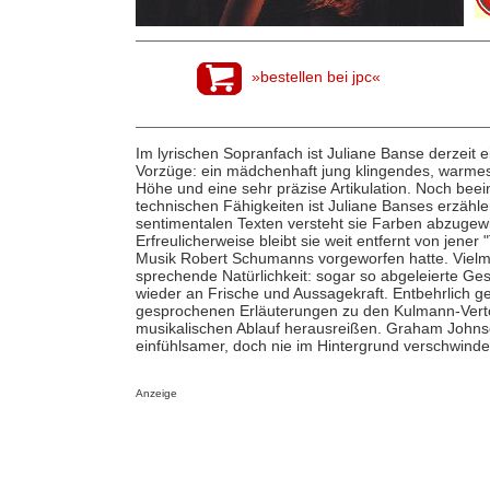
»bestellen bei jpc«
Im lyrischen Sopranfach ist Juliane Banse derzeit 
Vorzüge: ein mädchenhaft jung klingendes, warmes
Höhe und eine sehr präzise Artikulation. Noch bee
technischen Fähigkeiten ist Juliane Banses erzähle
sentimentalen Texten versteht sie Farben abzugewi
Erfreulicherweise bleibt sie weit entfernt von jener
Musik Robert Schumanns vorgeworfen hatte. Vielmeh
sprechende Natürlichkeit: sogar so abgeleierte G
wieder an Frische und Aussagekraft. Entbehrlich g
gesprochenen Erläuterungen zu den Kulmann-Vert
musikalischen Ablauf herausreißen. Graham Johnson 
einfühlsamer, doch nie im Hintergrund verschwinde
Anzeige