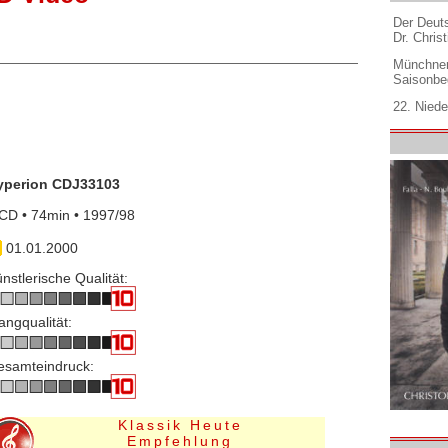
Der Deuts
Dr. Christ
Münchner
Saisonbe
22. Niede
yperion CDJ33103
CD • 74min • 1997/98
01.01.2000
nstlerische Qualität:
angqualität:
esamteindruck:
Klassik Heute
Empfehlung