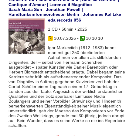
Cantique d'Amour | Lorenzo il Magnifico
Sarah Maria Sun | Jonathan Powell |
Rundfunksinfonieorchester Berlin | Johannes Kalitzke
eda records 056
1 CD • 58min • 2025
30.07.2026
•
10 10 10
Igor Markevitch (1912–1983) kennt
man mit gut 250 überlieferten
Aufnahmen vor allem als stilbildenden
Dirigenten, der – selbst von Hermann Scherchen
ausgebildet – später Künstler wie Daniel Barenboim oder
Herbert Blomstedt entscheidend prägte. Dabei begann seine
Karriere sehr früh als aufsehenerregender Komponist. Das
von Diaghilev in Auftrag gegebene Klavierkonzert hob der
Cortot-Schüler einen Tag nach seinem 17. Geburtstag in
London aus der Taufe. Angesichts der wirklich erstaunlichen
Qualitäten und der trotz spürbarer Einflüsse Nadia
Boulangers und seiner Vorbilder Strawinsky und Hindemith
bemerkenswerten Eigenständigkeit seiner Musik eigentlich
unverständlich, gab der Maestro das Komponieren vor Ende
des Zweiten Weltkriegs, gerade mal 30-jährig, jedoch abrupt
auf. Kein Wunder, dass es seine Werke so nie ins Repertoire
schafften.