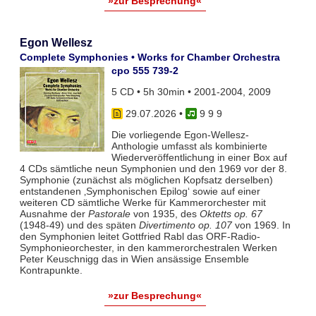
»zur Besprechung«
Egon Wellesz
Complete Symphonies • Works for Chamber Orchestra
cpo 555 739-2
5 CD • 5h 30min • 2001-2004, 2009
29.07.2026
•
9 9 9
Die vorliegende Egon-Wellesz-
Anthologie umfasst als kombinierte
Wiederveröffentlichung in einer Box auf
4 CDs sämtliche neun Symphonien und den 1969 vor der 8.
Symphonie (zunächst als möglichen Kopfsatz derselben)
entstandenen ‚Symphonischen Epilog‘ sowie auf einer
weiteren CD sämtliche Werke für Kammerorchester mit
Ausnahme der
Pastorale
von 1935, des
Oktetts op. 67
(1948-49) und des späten
Divertimento op. 107
von 1969. In
den Symphonien leitet Gottfried Rabl das ORF-Radio-
Symphonieorchester, in den kammerorchestralen Werken
Peter Keuschnigg das in Wien ansässige Ensemble
Kontrapunkte.
»zur Besprechung«