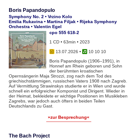
Boris Papandopulo
Symphony No. 2 • Vrzino Kolo
Emilia Rukavina • Martina Filjak • Rijeka Symphony
Orchestra • Valentin Egel
cpo 555 618-2
1 CD • 63min • 2023
13.07.2026
•
10 10 10
Boris Papandopulo (1906–1991), in
Honnef am Rhein geboren und Sohn
der berühmten kroatischen
Opernsängerin Maja Strozzi, zog nach dem Tod des
griechischstämmigen, russischen Vaters 1908 nach Zagreb.
Auf Vermittlung Strawinskys studierte er in Wien und wurde
schnell ein erfolgreicher Komponist und Dirigent. Wieder in
der Heimat, bekleidete er wichtige Positionen im Musikleben
Zagrebs, war jedoch auch öfters in beiden Teilen
Deutschlands zu Gast.
»zur Besprechung«
The Bach Project