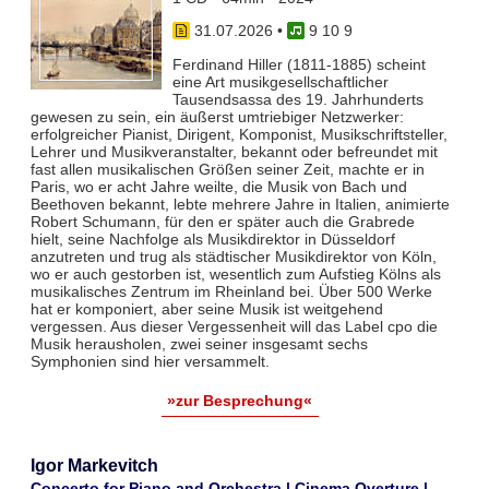
31.07.2026
•
9 10 9
Ferdinand Hiller (1811-1885) scheint
eine Art musikgesellschaftlicher
Tausendsassa des 19. Jahrhunderts
gewesen zu sein, ein äußerst umtriebiger Netzwerker:
erfolgreicher Pianist, Dirigent, Komponist, Musikschriftsteller,
Lehrer und Musikveranstalter, bekannt oder befreundet mit
fast allen musikalischen Größen seiner Zeit, machte er in
Paris, wo er acht Jahre weilte, die Musik von Bach und
Beethoven bekannt, lebte mehrere Jahre in Italien, animierte
Robert Schumann, für den er später auch die Grabrede
hielt, seine Nachfolge als Musikdirektor in Düsseldorf
anzutreten und trug als städtischer Musikdirektor von Köln,
wo er auch gestorben ist, wesentlich zum Aufstieg Kölns als
musikalisches Zentrum im Rheinland bei. Über 500 Werke
hat er komponiert, aber seine Musik ist weitgehend
vergessen. Aus dieser Vergessenheit will das Label cpo die
Musik herausholen, zwei seiner insgesamt sechs
Symphonien sind hier versammelt.
»zur Besprechung«
Igor Markevitch
Concerto for Piano and Orchestra | Cinema Overture |