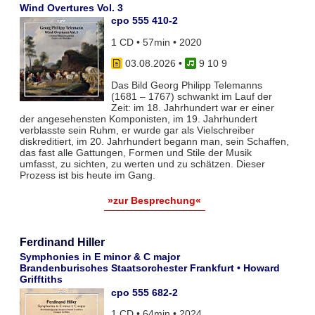
Wind Overtures Vol. 3
cpo 555 410-2
1 CD • 57min • 2020
03.08.2026
•
9 10 9
Das Bild Georg Philipp Telemanns
(1681 – 1767) schwankt im Lauf der
Zeit: im 18. Jahrhundert war er einer
der angesehensten Komponisten, im 19. Jahrhundert
verblasste sein Ruhm, er wurde gar als Vielschreiber
diskreditiert, im 20. Jahrhundert begann man, sein Schaffen,
das fast alle Gattungen, Formen und Stile der Musik
umfasst, zu sichten, zu werten und zu schätzen. Dieser
Prozess ist bis heute im Gang.
»zur Besprechung«
Ferdinand Hiller
Symphonies in E minor & C major
Brandenburisches Staatsorchester Frankfurt • Howard
Grifftiths
cpo 555 682-2
1 CD • 64min • 2024