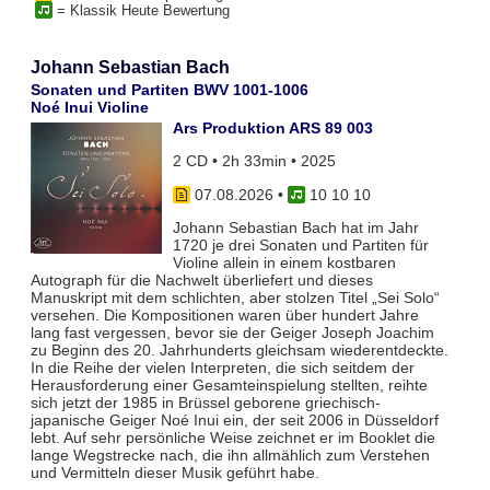
= Klassik Heute Bewertung
Johann Sebastian Bach
Sonaten und Partiten BWV 1001-1006
Noé Inui Violine
Ars Produktion ARS 89 003
2 CD • 2h 33min • 2025
07.08.2026
•
10 10 10
Johann Sebastian Bach hat im Jahr
1720 je drei Sonaten und Partiten für
Violine allein in einem kostbaren
Autograph für die Nachwelt überliefert und dieses
Manuskript mit dem schlichten, aber stolzen Titel „Sei Solo“
versehen. Die Kompositionen waren über hundert Jahre
lang fast vergessen, bevor sie der Geiger Joseph Joachim
zu Beginn des 20. Jahrhunderts gleichsam wiederentdeckte.
In die Reihe der vielen Interpreten, die sich seitdem der
Herausforderung einer Gesamteinspielung stellten, reihte
sich jetzt der 1985 in Brüssel geborene griechisch-
japanische Geiger Noé Inui ein, der seit 2006 in Düsseldorf
lebt. Auf sehr persönliche Weise zeichnet er im Booklet die
lange Wegstrecke nach, die ihn allmählich zum Verstehen
und Vermitteln dieser Musik geführt habe.