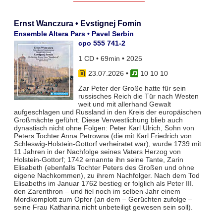
Ernst Wanczura • Evstignej Fomin
Ensemble Altera Pars • Pavel Serbin
cpo 555 741-2
1 CD • 69min • 2025
23.07.2026
•
10 10 10
Zar Peter der Große hatte für sein
russisches Reich die Tür nach Westen
weit und mit allerhand Gewalt
aufgeschlagen und Russland in den Kreis der europäischen
Großmächte geführt. Diese Verwestlichung blieb auch
dynastisch nicht ohne Folgen: Peter Karl Ulrich, Sohn von
Peters Tochter Anna Petrowna (die mit Karl Friedrich von
Schleswig-Holstein-Gottorf verheiratet war), wurde 1739 mit
11 Jahren in der Nachfolge seines Vaters Herzog von
Holstein-Gottorf; 1742 ernannte ihn seine Tante, Zarin
Elisabeth (ebenfalls Tochter Peters des Großen und ohne
eigene Nachkommen), zu ihrem Nachfolger. Nach dem Tod
Elisabeths im Januar 1762 bestieg er folglich als Peter III.
den Zarenthron – und fiel noch im selben Jahr einem
Mordkomplott zum Opfer (an dem – Gerüchten zufolge –
seine Frau Katharina nicht unbeteiligt gewesen sein soll).