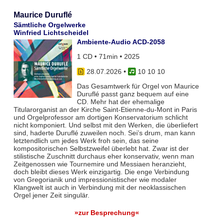
Maurice Duruflé
Sämtliche Orgelwerke
Winfried Lichtscheidel
Ambiente-Audio ACD-2058
1 CD • 71min • 2025
28.07.2026
•
10 10 10
Das Gesamtwerk für Orgel von Maurice
Duruflé passt ganz bequem auf eine
CD. Mehr hat der ehemalige
Titularorganist an der Kirche Saint-Etienne-du-Mont in Paris
und Orgelprofessor am dortigen Konservatorium schlicht
nicht komponiert. Und selbst mit den Werken, die überliefert
sind, haderte Duruflé zuweilen noch. Sei’s drum, man kann
letztendlich um jedes Werk froh sein, das seine
kompositorischen Selbstzweifel überlebt hat. Zwar ist der
stilistische Zuschnitt durchaus eher konservativ, wenn man
Zeitgenossen wie Tournemire und Messiaen heranzieht,
doch bleibt dieses Werk einzigartig. Die enge Verbindung
von Gregorianik und impressionistischer wie modaler
Klangwelt ist auch in Verbindung mit der neoklassischen
Orgel jener Zeit singulär.
»zur Besprechung«