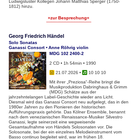
Ludwigsluster Kollegen Johann Matthias Sperger (1750-
1812) hinzu.
»zur Besprechung«
Georg Friedrich Händel
Solo Sonatas
Ganassi Consort • Anne Röhrig violin
MDG 102 2400-2
2 CD • 1h 54min • 1990
21.07.2026
•
10 10 10
Mit ihrer „Preziosa“-Reihe bringt die
Musikproduktion Dabringhaus & Grimm
(MDG) Schätze aus der
jahrzehntelangen Label-Geschichte wieder ans Licht.
Diesmal wird das Ganassi Consort neu aufgelegt, das in den
1980er Jahren zu den Pionieren der historischen
Aufführungspraxis gehörte. Das Kölner Ensemble, benannt
nach dem venezianischen Renaissance-Musiker Silvestro
Ganassi, legte seinerzeit eine wegweisende
Gesamtaufnahme von Händels Solosonaten vor. Die
Solosonate, bei der ein einzelnes Melodieinstrument vom
Basso continuo begleitet wird, war im frühen 18.