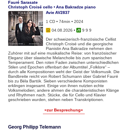
Fauré Sarasate
Christoph Croisé cello • Ana Bakradze piano
Avie AV2837
1 CD • 74min • 2024
04.08.2026
•
9 9 9
Der schweizerisch-französische Cellist
Christoph Croisé und die georgische
Pianistin Ana Bakradze nehmen den
Zuhörer mit auf eine musikalische Reise: von französischer
Eleganz über slawische Melancholie bis zum spanischen
Temperament. Den roten Faden zwischen unterschiedlichen
Stilen und Epochen offenbart der Albumtitel „Folklore“ –
durch alle Kompositionen weht der Geist der Volksmusik. Die
Bandbreite reicht von Robert Schumann über Gabriel Fauré
bis zu Béla Bartók. Sieben verschiedene Komponisten
erklingen insgesamt. Einige von ihnen nutzten echte
Volksmelodien; andere ahmen die charakteristischen Klänge
und Rhythmen nach. Stücke, die für Cello und Klavier
geschrieben wurden, stehen neben Transkriptionen.
»zur Besprechung«
Georg Philipp Telemann