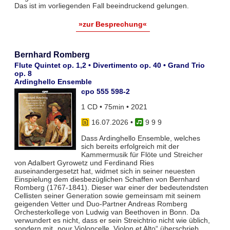
Das ist im vorliegenden Fall beeindruckend gelungen.
»zur Besprechung«
Bernhard Romberg
Flute Quintet op. 1,2 • Divertimento op. 40 • Grand Trio
op. 8
Ardinghello Ensemble
cpo 555 598-2
1 CD • 75min • 2021
16.07.2026
•
9 9 9
Dass Ardinghello Ensemble, welches
sich bereits erfolgreich mit der
Kammermusik für Flöte und Streicher
von Adalbert Gyrowetz und Ferdinand Ries
auseinandergesetzt hat, widmet sich in seiner neuesten
Einspielung dem diesbezüglichen Schaffen von Bernhard
Romberg (1767-1841). Dieser war einer der bedeutendsten
Cellisten seiner Generation sowie gemeinsam mit seinem
geigenden Vetter und Duo-Partner Andreas Romberg
Orchesterkollege von Ludwig van Beethoven in Bonn. Da
verwundert es nicht, dass er sein Streichtrio nicht wie üblich,
sondern mit „pour Violoncelle, Violon et Alto“ überschrieb.