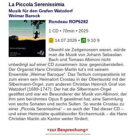
La Piccola Serenissimia
Musik für den Grafen Watzdorf
Weimar Barock
Rondeau ROP6282
1 CD • 70min • 2025
14.07.2026
•
9 10 9
Obwohl sie Zeitgenossen waren, würde
man die Musik von Johann Sebastian
Bach und Tomaso Albinoni nicht
unbedingt auf einer CD zusammen- bzw. gegenüberstellen.
Der Organist Hans Christian Martin tut’s mit seinem
Ensemble „Weimar Baroque“. Das Tertium comparationis ist
zum einen sein Heimatort Crostau in der Oberlausitz mit der
Silbermann-Orgel, zum anderen Christian Heinrich Graf von
Watzdorf (1689-1747): Der hat die Silbermann-Orgel
gestiftet und war ein Bewunderer der Musik von Albinoni, der
ihm sein berühmtes Opus 8 gewidmet hat, eine Sammlung
von sechs Sonaten und sechs Suiten. So wurde Crostau zu
einer „Piccola Serenissima“ – so auch der Titel dieser CD –
und einer Heimstätte qualitätsvoller Kirchenmusik – die Hans
Christian Martin als Kantor weiter fördert.
»zur Besprechung«