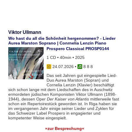
Viktor Ullmann
Wo hast du all die Schönheit hergenommen? - Lieder
Aurea Marston Soprano | Conrnelia Lenzin Piano
Prospero Classical PROSP0144
1 CD • 40min • 2025
24.07.2026
•
8 8 8
Das seit Jahren gut eingespielte Lied-
Duo Aurea Marston (Sopran) und
Cornelia Lenzin (Klavier) beschäftigt
sich schon lange mit dem Liedschaffen des in Auschwitz
ermordeten jüdischen Komponisten Viktor Ullmann (1898-
1944), dessen Oper
Der Kaiser von Atlantis
mittlerweile fast
schon ein Repertoirestück geworden ist. In Riga haben sie
im vergangenen Jahr einige seiner Lieder und Zyklen für
das Schweizer Label Prospero in engagierter und
kompetenter Weise eingespielt.
»zur Besprechung«