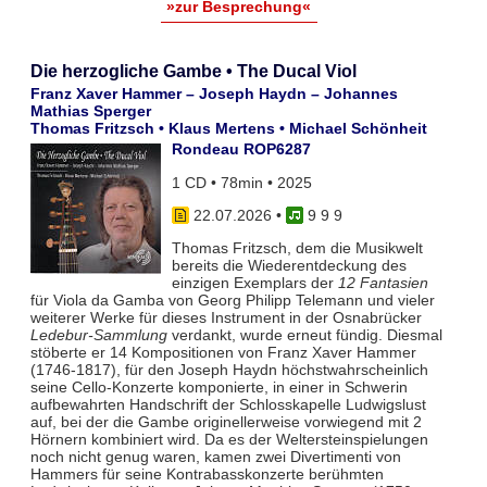
»zur Besprechung«
Die herzogliche Gambe • The Ducal Viol
Franz Xaver Hammer – Joseph Haydn – Johannes
Mathias Sperger
Thomas Fritzsch • Klaus Mertens • Michael Schönheit
Rondeau ROP6287
1 CD • 78min • 2025
22.07.2026
•
9 9 9
Thomas Fritzsch, dem die Musikwelt
bereits die Wiederentdeckung des
einzigen Exemplars der
12 Fantasien
für Viola da Gamba von Georg Philipp Telemann und vieler
weiterer Werke für dieses Instrument in der Osnabrücker
Ledebur-Sammlung
verdankt, wurde erneut fündig. Diesmal
stöberte er 14 Kompositionen von Franz Xaver Hammer
(1746-1817), für den Joseph Haydn höchstwahrscheinlich
seine Cello-Konzerte komponierte, in einer in Schwerin
aufbewahrten Handschrift der Schlosskapelle Ludwigslust
auf, bei der die Gambe originellerweise vorwiegend mit 2
Hörnern kombiniert wird. Da es der Weltersteinspielungen
noch nicht genug waren, kamen zwei Divertimenti von
Hammers für seine Kontrabasskonzerte berühmten