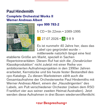
Paul Hindemith
Complete Orchestral Works II
Werner Andreas Albert
cpo 999 783-2
5 CD • 5h 22min • 1089-1995
27.07.2026
•
9 8 9
Es ist nunmehr 40 Jahre her, dass das
Label cpo gegründet wurde –
mittlerweile natürlich längst eine fest
etablierte Größe am Markt, speziell in Sachen
Repertoireraritäten. Diesen Ruf hat sich die „Osnabrücker
Klassikproduktion“ nicht zuletzt mit einer Reihe von
ambitionierten Aufnahmeprojekten in den 1990er Jahren
erarbeitet, Kernstücke und bis heute fester Bestandteil des
cpo-Katalogs. Zu diesen Marksteinen zählt auch die
Gesamtaufnahme der Orchesterwerke Paul Hindemiths mit
Werner Andreas Albert, einem der „Hausdirigenten“ des
Labels, am Pult verschiedener Orchester (neben dem RSO
Frankfurt vier aus seiner zweiten Heimat Australien). Jetzt
werden diese Aufnahmen in drei Boxen wiederveröffentlicht.
»zur Besprechung«