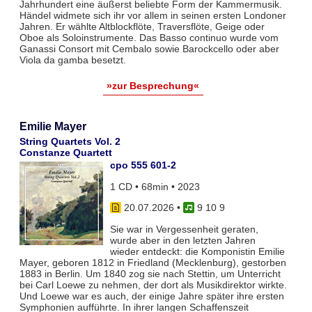
Jahrhundert eine äußerst beliebte Form der Kammermusik.
Händel widmete sich ihr vor allem in seinen ersten Londoner
Jahren. Er wählte Altblockflöte, Traversflöte, Geige oder
Oboe als Soloinstrumente. Das Basso continuo wurde vom
Ganassi Consort mit Cembalo sowie Barockcello oder aber
Viola da gamba besetzt.
»zur Besprechung«
Emilie Mayer
String Quartets Vol. 2
Constanze Quartett
cpo 555 601-2
1 CD • 68min • 2023
20.07.2026
•
9 10 9
Sie war in Vergessenheit geraten,
wurde aber in den letzten Jahren
wieder entdeckt: die Komponistin Emilie
Mayer, geboren 1812 in Friedland (Mecklenburg), gestorben
1883 in Berlin. Um 1840 zog sie nach Stettin, um Unterricht
bei Carl Loewe zu nehmen, der dort als Musikdirektor wirkte.
Und Loewe war es auch, der einige Jahre später ihre ersten
Symphonien aufführte. In ihrer langen Schaffenszeit