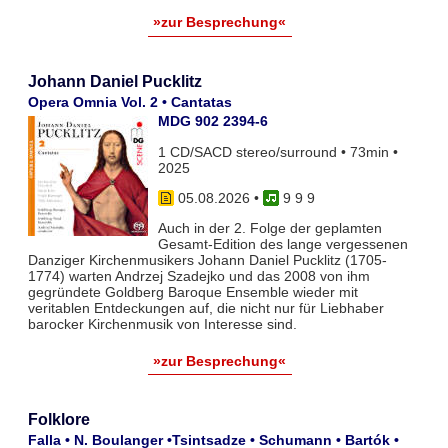
»zur Besprechung«
Johann Daniel Pucklitz
Opera Omnia Vol. 2 • Cantatas
MDG 902 2394-6
1 CD/SACD stereo/surround • 73min •
2025
05.08.2026
•
9 9 9
Auch in der 2. Folge der geplamten
Gesamt-Edition des lange vergessenen
Danziger Kirchenmusikers Johann Daniel Pucklitz (1705-
1774) warten Andrzej Szadejko und das 2008 von ihm
gegründete Goldberg Baroque Ensemble wieder mit
veritablen Entdeckungen auf, die nicht nur für Liebhaber
barocker Kirchenmusik von Interesse sind.
»zur Besprechung«
Folklore
Falla • N. Boulanger •Tsintsadze • Schumann • Bartók •