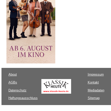
About
Impressum
AGBs
Kontakt
Datenschutz
Mediadaten
Haftungsausschluss
Sitemap