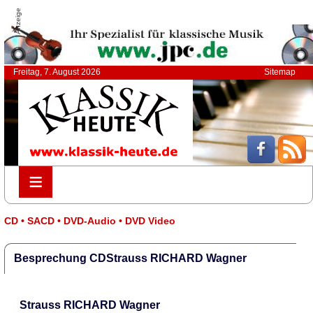
Anzeige
Freitag, 7. August 2026
Sitemap
≡
≡
CD • SACD • DVD-Audio • DVD Video
Besprechung CDStrauss RICHARD Wagner
Strauss RICHARD Wagner