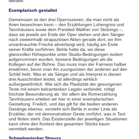
werden.
Exemplarisch gestaltet
Gemeinsam ist den drei Opernszenen, die man nicht als
Arien bezeichnen kann – den Erzählungen Lohengrins und
Tannhäusers sowie dem Preislied Walther von Stolzings –,
dass sie jeweils am Ende der Oper stehen und den Sänger
nach zweieinhalb strapaziösen Akten gerade dort, wo ihm
unverbrauchte Frische abverlangt wird, häufig am Ende
seiner Kräfte vorführen. Behle hatte da, wo diese
glanzvollen Höhepunkte unter Studio-Bedingungen isoliert
aufgenommen wurden, bessere Bedingungen als die
Kollegen auf der Bühne. Das muss man der Fairness halber
erwähnen, bevor man ihn zuungunsten der anderen auf den
Schild hebt. Was er als Sänger und als Interpret in diesen
drei Ausschnitten leistet, ist allerdings wirklich
außergewöhnlich. Wie sich die Plastizität der gesungenen
Texte mit einem belcantesken Legato verbindet, nötigt
höchste Bewunderung ab. Vor allem die Romerzählung
Tannhäusers erleben wir hier in einer exemplarischen
Gestaltung. Freilich, und das gilt für die beiden anderen
Gesänge ebenso, versteht sich Behle in erster Linie als
Erzähler, der mit demonstrativer Geste vorführt, was in Text
und Noten steht. Das Existenzielle der jeweiligen Situationen
kann ohne den Kontext des gesamten Stücks kaum
vermittelt werden.
Schwelgerischer Strauss