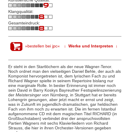
Künstlerische Qualität:
Klangqualität:
Gesamteindruck:
»bestellen bei jpc«
↓ Werke und Interpreten ↓
Er steht in den Startlöchern als der neue Wagner-Tenor.
Noch ordnet man den vielseitigen Daniel Behle, der auch als
Komponist hervorgetreten ist, dem lyrischen Fach zu und
Richard Wagner spielte in seinem Repertoire bislang nur
eine marginale Rolle. In bester Erinnerung ist immer noch
sein David in Barry Koskys Bayreuther Festspielinszenierung
der
Meistersinger von Nürnberg
, in Stuttgart hat er bereits
Lohengrin gesungen, aber jetzt macht er ernst und zeigt,
was in Zukunft im jugendlich-dramatischen, gar heldischen
Fach von ihm noch zu erwarten ist. Die im fernen Istanbul
aufgenommene CD mit dem magischen Titel RICHARD (in
Großbuchstaben) verbindet drei der anspruchsvollsten
Partien Wagners mit sechs Klavierliedern von Richard
Strauss, die hier in ihren Orchester-Versionen gegeben