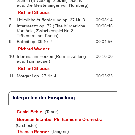
Schein (3. Aufzug: Stolzing, Sachs -
aus: Die Meistersinger von Nürnberg)
Richard
Strauss
7
Heimliche Aufforderung op. 27 Nr. 3
00:03:14
8
Intermezzo op. 72 (Eine bürgerliche
00:06:46
Komödie, Zwischenspiel Nr. 2:
Träumerei am Kamin)
9
Befreit op. 39 Nr. 4
00:04:56
Richard
Wagner
10
Inbrunst im Herzen (Rom-Erzählung -
00:10:00
aus: Tannhäuser)
Richard
Strauss
11
Morgen! op. 27 Nr. 4
00:03:23
Interpreten der Einspielung
Daniel
Behle
(Tenor)
Borusan Istanbul Philharmonic Orchestra
(Orchester)
Thomas
Rösner
(Dirigent)