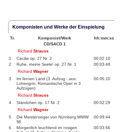
Komponisten und Werke der Einspielung
Tr.
Komponist/Werk
hh:mm:ss
CD/SACD 1
Richard
Strauss
1
Cäcilie op. 27 Nr. 2
00:02:10
2
Ruhe, meine Seele! op. 27 Nr. 1
00:03:48
Richard
Wagner
3
Im fernen Land (3. Aufzug - aus:
00:05:10
Lohengrin, Romantische Oper in 3
Aufzügen)
Richard
Strauss
4
Ständchen op. 17 Nr. 2
00:02:29
Richard
Wagner
5
Die Meistersinger von Nürnberg WWW
00:09:44
96
6
Morgenlich leuchtend im rosigen
00:03:56