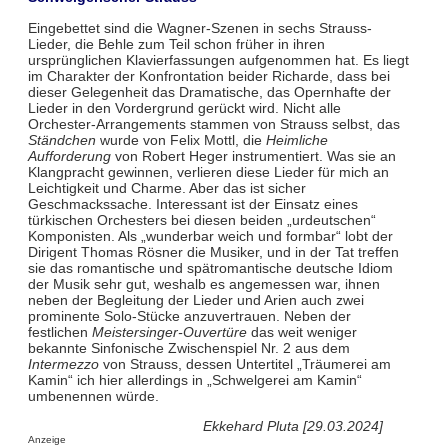
Eingebettet sind die Wagner-Szenen in sechs Strauss-
Lieder, die Behle zum Teil schon früher in ihren
ursprünglichen Klavierfassungen aufgenommen hat. Es liegt
im Charakter der Konfrontation beider Richarde, dass bei
dieser Gelegenheit das Dramatische, das Opernhafte der
Lieder in den Vordergrund gerückt wird. Nicht alle
Orchester-Arrangements stammen von Strauss selbst, das
Ständchen
wurde von Felix Mottl, die
Heimliche
Aufforderung
von Robert Heger instrumentiert. Was sie an
Klangpracht gewinnen, verlieren diese Lieder für mich an
Leichtigkeit und Charme. Aber das ist sicher
Geschmackssache. Interessant ist der Einsatz eines
türkischen Orchesters bei diesen beiden „urdeutschen“
Komponisten. Als „wunderbar weich und formbar“ lobt der
Dirigent Thomas Rösner die Musiker, und in der Tat treffen
sie das romantische und spätromantische deutsche Idiom
der Musik sehr gut, weshalb es angemessen war, ihnen
neben der Begleitung der Lieder und Arien auch zwei
prominente Solo-Stücke anzuvertrauen. Neben der
festlichen
Meistersinger-Ouvertüre
das weit weniger
bekannte Sinfonische Zwischenspiel Nr. 2 aus dem
Intermezzo
von Strauss, dessen Untertitel „Träumerei am
Kamin“ ich hier allerdings in „Schwelgerei am Kamin“
umbenennen würde.
Ekkehard Pluta [29.03.2024]
Anzeige