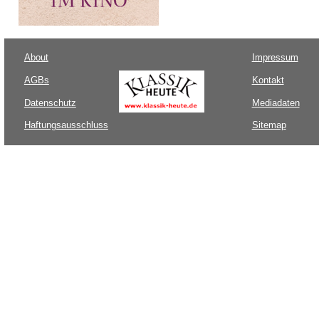
About
Impressum
AGBs
Kontakt
Datenschutz
Mediadaten
Haftungsausschluss
Sitemap