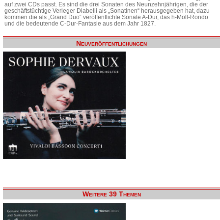
auf zwei CDs passt. Es sind die drei Sonaten des Neunzehnjährigen, die der
geschäftstüchtige Verleger Diabelli als „Sonatinen“ herausgegeben hat, dazu
kommen die als „Grand Duo“ veröffentlichte Sonate A-Dur, das h-Moll-Rondo
und die bedeutende C-Dur-Fantasie aus dem Jahr 1827.
Neuveröffentlichungen
Weitere 39 Themen