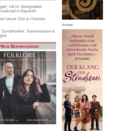
gert. UA im Steingraeber
siksaal in Bayreuth
it Unsuk Chin & Christian
Anzeige
 Symphoniker: Sommerpause &
ginn
Neue Besprechungen