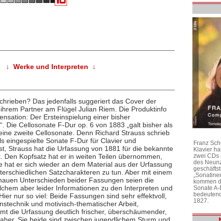
↓ Werke und Interpreten ↓
chrieben? Das jedenfalls suggeriert das Cover der
hrem Partner am Flügel Julian Riem. Die Produktinfo
nsation: Der Ersteinspielung einer bisher
“. Die Cellosonate F-Dur op. 6 von 1883 „galt bisher als
seine zweite Cellosonate. Denn Richard Strauss schrieb
als eingespielte Sonate F-Dur für Clavier und
Franz Sch
ist, Strauss hat die Urfassung von 1881 für die bekannte
Klavier h
zwei CDs 
t. Den Kopfsatz hat er in weiten Teilen übernommen,
des Neunz
le hat er sich wieder an dem Material aus der Urfassung
geschäftst
nterschiedlichen Satzcharakteren zu tun. Aber mit einem
„Sonatine
nauen Unterschieden beider Fassungen seien die
kommen di
elchem aber leider Informationen zu den Interpreten und
Sonate A-
bedeutend
Hier nur so viel: Beide Fassungen sind sehr effektvoll,
1827.
nstechnik und motivisch-thematischer Arbeit,
mmt die Urfassung deutlich frischer, überschäumender,
 daher. Sie beide sind zwischen jugendlichem Sturm und