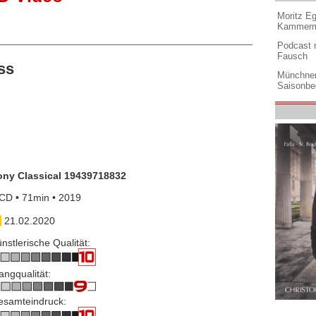
Moritz Eg
Kammermu
Podcast m
Fausch
ss
Münchner
Saisonbe
ony Classical 19439718832
CD • 71min • 2019
21.02.2020
nstlerische Qualität:
angqualität:
esamteindruck: