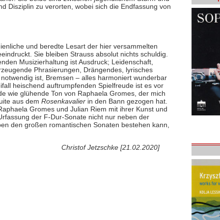
 Disziplin zu verorten, wobei sich die Endfassung von
dienliche und beredte Lesart der hier versammelten
druckt. Sie bleiben Strauss absolut nichts schuldig.
henden Musizierhaltung ist Ausdruck; Leidenschaft,
berzeugende Phrasierungen, Drängendes, lyrisches
 notwendig ist, Bremsen – alles harmoniert wunderbar
fall heischend auftrumpfenden Spielfreude ist es vor
ende wie glühende Ton von Raphaela Gromes, der mich
Suite aus dem
Rosenkavalier
in den Bann gezogen hat.
 Raphaela Gromes und Julian Riem mit ihrer Kunst und
Urfassung der F-Dur-Sonate nicht nur neben der
eben den großen romantischen Sonaten bestehen kann,
Christof Jetzschke [21.02.2020]