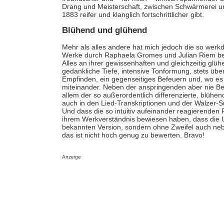
Drang und Meisterschaft, zwischen Schwärmerei und
1883 reifer und klanglich fortschrittlicher gibt.
Blühend und glühend
Mehr als alles andere hat mich jedoch die so werk
Werke durch Raphaela Gromes und Julian Riem beein
Alles an ihrer gewissenhaften und gleichzeitig glü
gedankliche Tiefe, intensive Tonformung, stets ü
Empfinden, ein gegenseitiges Befeuern und, wo es
miteinander. Neben der anspringenden aber nie Bei
allem der so außerordentlich differenzierte, blüh
auch in den Lied-Transkriptionen und der Walzer-
Und dass die so intuitiv aufeinander reagierenden
ihrem Werkverständnis bewiesen haben, dass die 
bekannten Version, sondern ohne Zweifel auch n
das ist nicht hoch genug zu bewerten. Bravo!
Anzeige