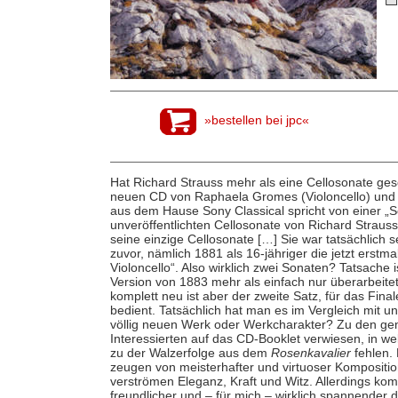
»bestellen bei jpc«
Hat Richard Strauss mehr als eine Cellosonate ges
neuen CD von Raphaela Gromes (Violoncello) und i
aus dem Hause Sony Classical spricht von einer „Se
unveröffentlichten Cellosonate von Richard Strauss
seine einzige Cellosonate […] Sie war tatsächlich 
zuvor, nämlich 1881 als 16-jähriger die jetzt erstm
Violoncello“. Also wirklich zwei Sonaten? Tatsache 
Version von 1883 mehr als einfach nur überarbeite
komplett neu ist aber der zweite Satz, für das Fina
bedient. Tatsächlich hat man es im Vergleich mit u
völlig neuen Werk oder Werkcharakter? Zu den ge
Interessierten auf das CD-Booklet verwiesen, in w
zu der Walzerfolge aus dem
Rosenkavalier
fehlen. 
zeugen von meisterhafter und virtuoser Kompositio
verströmen Eleganz, Kraft und Witz. Allerdings ko
freundlicher und – für mich – wirklich spannender