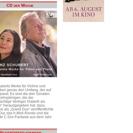
CD der Woche
uberts Werke für Violine und
aben genau den Umfang, der auf
passt. Es sind die drei Sonaten
ehnjährigen, die der
üchtige Verleger Diabelli als
n“ herausgegeben hat, dazu
e als „Grand Duo“ veröffentlichte
Dur, das h-Moll-Rondo und die
e C-Dur-Fantasie aus dem Jahr
Neuveröffentlichungen