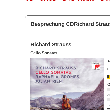
Besprechung CDRichard Strau
Richard Strauss
Cello Sonatas
S
1 
Kü
Kl
G