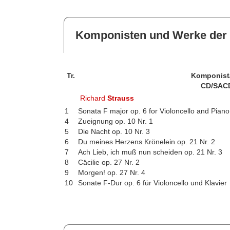
Komponisten und Werke der 
Tr.
Komponist
CD/SAC
Richard
Strauss
1
Sonata F major op. 6 for Violoncello and Piano
4
Zueignung op. 10 Nr. 1
5
Die Nacht op. 10 Nr. 3
6
Du meines Herzens Krönelein op. 21 Nr. 2
7
Ach Lieb, ich muß nun scheiden op. 21 Nr. 3
8
Cäcilie op. 27 Nr. 2
9
Morgen! op. 27 Nr. 4
10
Sonate F-Dur op. 6 für Violoncello und Klavier