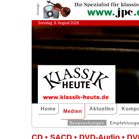
Anzeige
Sonntag, 9. August 2026
Home
Aktuelles
Kompo
Medien
Besprechungen
Empfehlung
CD • SACD • DVD-Audio • DV