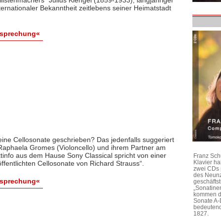
ternationaler Bekanntheit zeitlebens seiner Heimatstadt
esprechung«
eine Cellosonate geschrieben? Das jedenfalls suggeriert
aphaela Gromes (Violoncello) und ihrem Partner am
ktinfo aus dem Hause Sony Classical spricht von einer
Franz Sch
Klavier h
ffentlichten Cellosonate von Richard Strauss“.
zwei CDs 
des Neunz
esprechung«
geschäftst
„Sonatine
kommen di
Sonate A-
bedeutend
1827.