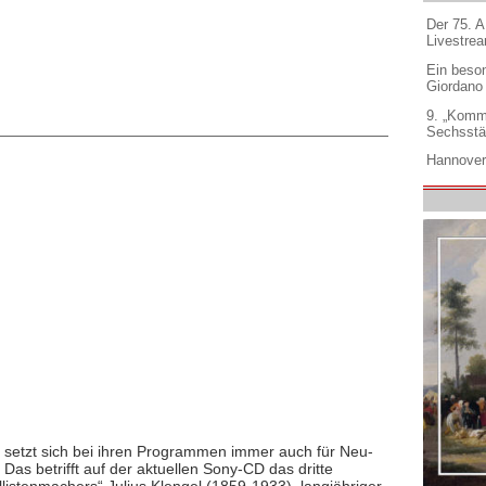
Der 75. 
Livestre
Ein beso
Giordano
9. „Komm
Sechsstä
Hannover
 setzt sich bei ihren Programmen immer auch für Neu-
as betrifft auf der aktuellen Sony-CD das dritte
listenmachers“ Julius Klengel (1859-1933), langjähriger