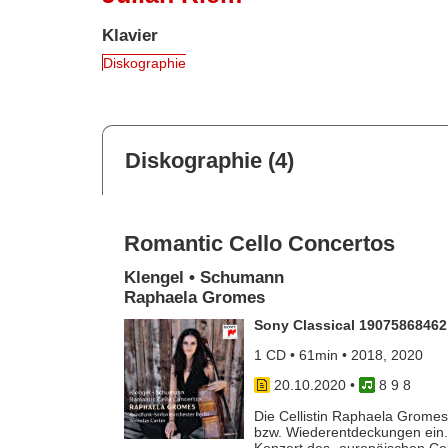
Klavier
Diskographie
Diskographie (4)
Romantic Cello Concertos
Klengel • Schumann
Raphaela Gromes
Sony Classical 19075868462
1 CD • 61min • 2018, 2020
20.10.2020
•
8 9 8
Die Cellistin Raphaela Gromes
bzw. Wiederentdeckungen ein. D
Konzert des „europäischen Cel