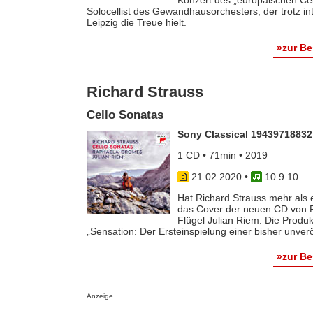
Solocellist des Gewandhausorchesters, der trotz in
Leipzig die Treue hielt.
»zur B
Richard Strauss
Cello Sonatas
Sony Classical 19439718832
1 CD • 71min • 2019
21.02.2020
•
10 9 10
Hat Richard Strauss mehr als 
das Cover der neuen CD von R
Flügel Julian Riem. Die Produ
„Sensation: Der Ersteinspielung einer bisher unverö
»zur B
Anzeige