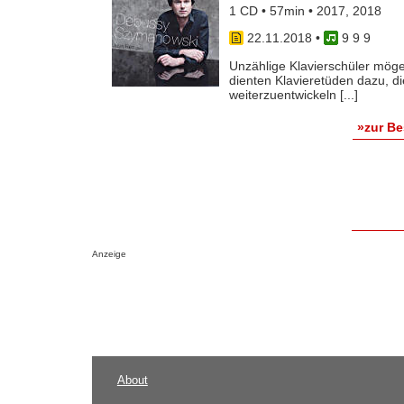
1 CD • 57min • 2017, 2018
22.11.2018
•
9 9 9
Unzählige Klavierschüler möge
dienten Klavieretüden dazu, d
weiterzuentwickeln [...]
»zur B
Anzeige
About