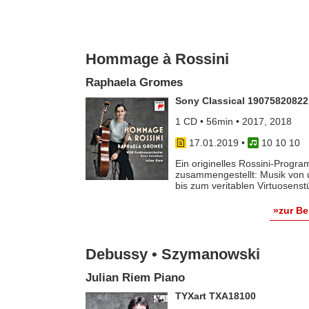
Hommage à Rossini
Raphaela Gromes
Sony Classical 19075820822
1 CD • 56min • 2017, 2018
17.01.2019
•
10 10 10
Ein originelles Rossini-Progra
zusammengestellt: Musik von 
bis zum veritablen Virtuosenstüc
»zur B
Debussy • Szymanowski
Julian Riem Piano
TYXart TXA18100