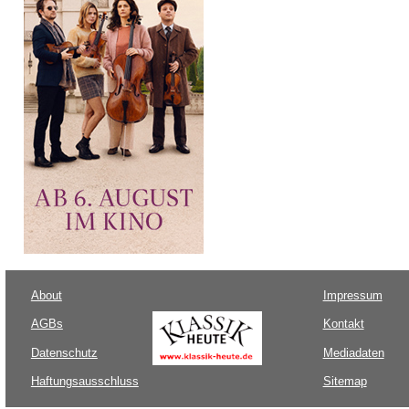
About
Impressum
AGBs
Kontakt
Datenschutz
Mediadaten
Haftungsausschluss
Sitemap