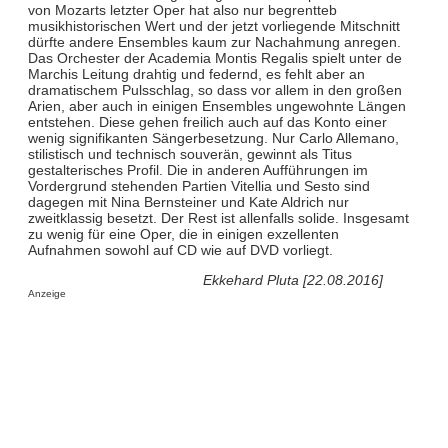
von Mozarts letzter Oper hat also nur begrentteb
musikhistorischen Wert und der jetzt vorliegende Mitschnitt
dürfte andere Ensembles kaum zur Nachahmung anregen.
Das Orchester der Academia Montis Regalis spielt unter de
Marchis Leitung drahtig und federnd, es fehlt aber an
dramatischem Pulsschlag, so dass vor allem in den großen
Arien, aber auch in einigen Ensembles ungewohnte Längen
entstehen. Diese gehen freilich auch auf das Konto einer
wenig signifikanten Sängerbesetzung. Nur Carlo Allemano,
stilistisch und technisch souverän, gewinnt als Titus
gestalterisches Profil. Die in anderen Aufführungen im
Vordergrund stehenden Partien Vitellia und Sesto sind
dagegen mit Nina Bernsteiner und Kate Aldrich nur
zweitklassig besetzt. Der Rest ist allenfalls solide. Insgesamt
zu wenig für eine Oper, die in einigen exzellenten
Aufnahmen sowohl auf CD wie auf DVD vorliegt.
Ekkehard Pluta [22.08.2016]
Anzeige