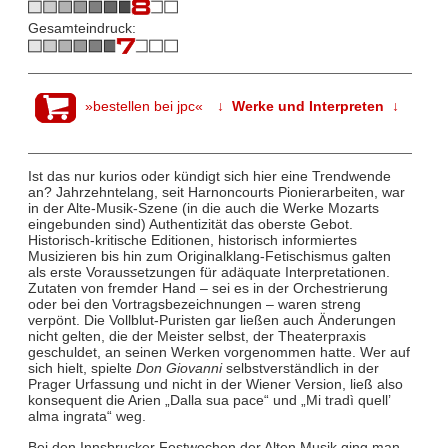
Gesamteindruck:
»bestellen bei jpc«
↓ Werke und Interpreten ↓
Ist das nur kurios oder kündigt sich hier eine Trendwende
an? Jahrzehntelang, seit Harnoncourts Pionierarbeiten, war
in der Alte-Musik-Szene (in die auch die Werke Mozarts
eingebunden sind) Authentizität das oberste Gebot.
Historisch-kritische Editionen, historisch informiertes
Musizieren bis hin zum Originalklang-Fetischismus galten
als erste Voraussetzungen für adäquate Interpretationen.
Zutaten von fremder Hand – sei es in der Orchestrierung
oder bei den Vortragsbezeichnungen – waren streng
verpönt. Die Vollblut-Puristen gar ließen auch Änderungen
nicht gelten, die der Meister selbst, der Theaterpraxis
geschuldet, an seinen Werken vorgenommen hatte. Wer auf
sich hielt, spielte
Don Giovanni
selbstverständlich in der
Prager Urfassung und nicht in der Wiener Version, ließ also
konsequent die Arien „Dalla sua pace“ und „Mi tradì quell’
alma ingrata“ weg.
Bei den Innsbrucker Festwochen der Alten Musik ging man