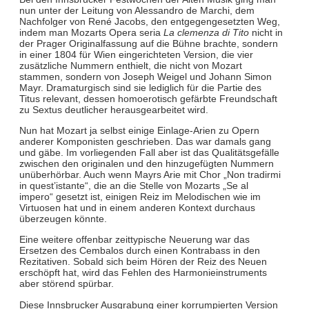
nun unter der Leitung von Alessandro de Marchi, dem
Nachfolger von René Jacobs, den entgegengesetzten Weg,
indem man Mozarts Opera seria
La clemenza di Tito
nicht in
der Prager Originalfassung auf die Bühne brachte, sondern
in einer 1804 für Wien eingerichteten Version, die vier
zusätzliche Nummern enthielt, die nicht von Mozart
stammen, sondern von Joseph Weigel und Johann Simon
Mayr. Dramaturgisch sind sie lediglich für die Partie des
Titus relevant, dessen homoerotisch gefärbte Freundschaft
zu Sextus deutlicher herausgearbeitet wird.
Nun hat Mozart ja selbst einige Einlage-Arien zu Opern
anderer Komponisten geschrieben. Das war damals gang
und gäbe. Im vorliegenden Fall aber ist das Qualitätsgefälle
zwischen den originalen und den hinzugefügten Nummern
unüberhörbar. Auch wenn Mayrs Arie mit Chor „Non tradirmi
in quest’istante“, die an die Stelle von Mozarts „Se al
impero“ gesetzt ist, einigen Reiz im Melodischen wie im
Virtuosen hat und in einem anderen Kontext durchaus
überzeugen könnte.
Eine weitere offenbar zeittypische Neuerung war das
Ersetzen des Cembalos durch einen Kontrabass in den
Rezitativen. Sobald sich beim Hören der Reiz des Neuen
erschöpft hat, wird das Fehlen des Harmonieinstruments
aber störend spürbar.
Diese Innsbrucker Ausgrabung einer korrumpierten Version