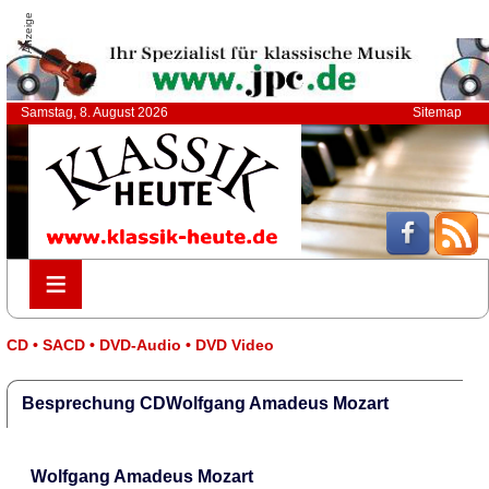
Anzeige
Samstag, 8. August 2026
Sitemap
≡
≡
CD • SACD • DVD-Audio • DVD Video
Besprechung CDWolfgang Amadeus Mozart
Wolfgang Amadeus Mozart