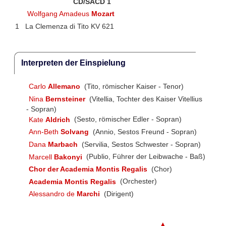
CD/SACD 1
Wolfgang Amadeus
Mozart
1
La Clemenza di Tito KV 621
Interpreten der Einspielung
Carlo
Allemano
(Tito, römischer Kaiser - Tenor)
Nina
Bernsteiner
(Vitellia, Tochter des Kaiser Vitellius
- Sopran)
Kate
Aldrich
(Sesto, römischer Edler - Sopran)
Ann-Beth
Solvang
(Annio, Sestos Freund - Sopran)
Dana
Marbach
(Servilia, Sestos Schwester - Sopran)
Marcell
Bakonyi
(Publio, Führer der Leibwache - Baß)
Chor der Academia Montis Regalis
(Chor)
Academia Montis Regalis
(Orchester)
Alessandro de
Marchi
(Dirigent)