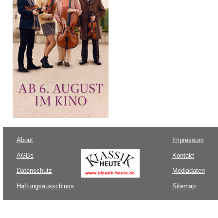
About
Impressum
AGBs
Kontakt
Datenschutz
Mediadaten
Haftungsausschluss
Sitemap