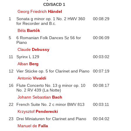
CD/SACD 1
Georg Friedrich
Händel
1
Sonata g minor op. 1 No. 2 HWV 360
00:08:29
for Recorder and B.c.
Béla
Bartók
5
6 Romanian Folk Dances Sz 56 for
00:06:09
Piano
Claude
Debussy
11
Syrinx L 129
00:03:02
Alban
Berg
12
Vier Stücke op. 5 for Clarinet and Piano
00:07:19
Antonio
Vivaldi
16
Flute Concerto No. 13 g minor op. 10
00:08:17
No. 2 RV 439 (La Notte)
Johann Sebastian
Bach
22
French Suite No. 2 c minor BWV 813
00:03:11
Krzysztof
Penderecki
23
Drei Miniaturen for Clarinet and Piano
00:04:02
Manuel de
Falla