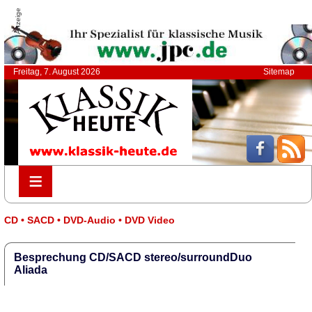
Anzeige
Freitag, 7. August 2026
Sitemap
≡
≡
CD • SACD • DVD-Audio • DVD Video
Besprechung CD/SACD stereo/surroundDuo
Aliada