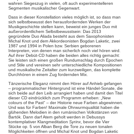
wahren Siegeszug in vielen, oft auch experimentelleren
Segmenten musikalischer Gegenwart.
Dass in dieser Konstellation vieles möglich ist, so dass man
sich selbstbewusst den herausfordernden Werken der
Musikgeschichte stellen kann, beweist ein junges Duo mit
außerordentlichem Selbstbewusstsein: Das 2013
gegründete Duo Aliada besteht aus dem Saxophonisten
Michal Knot und dem Akkordeonisten Bogdan Laketic, zwei
1987 und 1994 in Polen bzw. Serbien geborenen
Interpreten, von denen man sicherlich noch viel hören wird.
Auf ihrer Debüt-CD haben die beiden alles richtig gemacht:
Sie leisten sich einen großen Rundumschlag durch Epochen
und Stile und vereinen sehr unterschiedliche Kompositionen
und musikalische Zeitalter zum kurzweiligen, das komplette
Durchhören in einem Zug fordernden Mix.
Tänzerische Eleganz nimmt den Hörer auf Anhieb gefangen
– programmatischer Hintergrund ist eine Händel-Sonate, die
sich beide auf den Leib arrangiert haben und damit den Titel
dieser CD eindrücklich zum Programm erheben: „New
colours of the Past“ – der Historie neue Farben abgewinnen.
Und was für Farben! Maximale Ohrwurmqualität haben die
glühenden Melodien in den rumänischen Volkstänzen von
Bartók. Dann darf Atem geholt werden in Debussys
kontemplativer Klangmeditation
Syrinx
, bevor die Vier
Stücke op. 5 von Alban Berg die Tore zu neuen tonalen
Möglichkeiten öffnen und Michal Knot und Bogdan Laketic