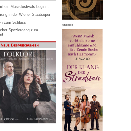
rrhein Musikfestivals beginnt
rung in der Wiener Staatsoper
en zum Schluss
Anzeige
scher Spaziergang zum
rt
Neue Besprechungen