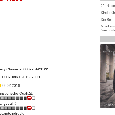
22. Niede
Kinderfüh
Die Best
Musikali
Saisonsta
ony Classical 088725423122
CD • 61min • 2015, 2009
22.02.2016
nstlerische Qualität:
angqualität:
esamteindruck: