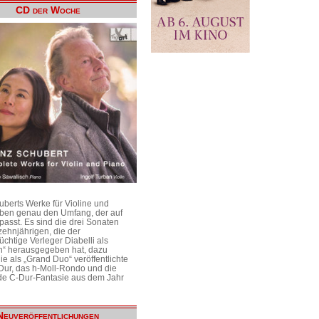
CD der Woche
uberts Werke für Violine und
aben genau den Umfang, der auf
passt. Es sind die drei Sonaten
ehnjährigen, die der
üchtige Verleger Diabelli als
n“ herausgegeben hat, dazu
e als „Grand Duo“ veröffentlichte
Dur, das h-Moll-Rondo und die
e C-Dur-Fantasie aus dem Jahr
Neuveröffentlichungen