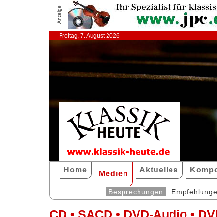
Anzeige
Freitag, 7. August 2026
Home
Aktuelles
Kompo
Medien
Besprechungen
Empfehlung
CD • SACD • DVD-Audio • DV