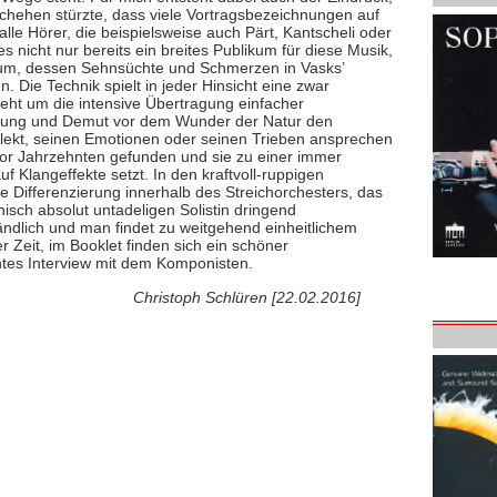
schehen stürzte, dass viele Vortragsbezeichnungen auf
lle Hörer, die beispielsweise auch Pärt, Kantscheli oder
es nicht nur bereits ein breites Publikum für diese Musik,
ikum, dessen Sehnsüchte und Schmerzen in Vasks’
 Die Technik spielt in jeder Hinsicht eine zwar
geht um die intensive Übertragung einfacher
jahung und Demut vor dem Wunder der Natur den
llekt, seinen Emotionen oder seinen Trieben ansprechen
vor Jahrzehnten gefunden und sie zu einer immer
f Klangeffekte setzt. In den kraftvoll-ruppigen
 Differenzierung innerhalb des Streichorchesters, das
nisch absolut untadeligen Solistin dringend
ndlich und man findet zu weitgehend einheitlichem
 Zeit, im Booklet finden sich ein schöner
ntes Interview mit dem Komponisten.
Christoph Schlüren [22.02.2016]