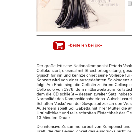
»bestellen bei jpc«
Der große lettische Nationalkomponist Peteris Vask
Cellokonzert, diesmal mit Streicherbegleitung, ges
typisch für ihn und kennzeichnet seine Vorliebe für
Konzert wird von einer ausgedehnten Solokadenz erö
folgt. Am Ende singt die Cellistin zu ihrem Cellospi
Cello solo von 1978, dem mittlerweile zum Kultstüc
dem die CD schließt – dessen zweiter Satz insbeson
Normalität des Kompositionsbetriebs. Aufschlussreic
Schaffen Vasks’ von der Sowjetzeit zur an den We
Außerdem spielt Sol Gabetta mit ihrer Mutter die
M
Urtümlichkeit und teils schroffen Einfachheit der 
13 Minuten Dauer.
Die intensive Zusammenarbeit von Komponist und So
Kraft, die der Beweglichkeit des Ausdrucks nicht i