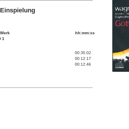
Einspielung
/Werk
hh:mm:ss
 1
00:35:02
00:12:17
00:12:46