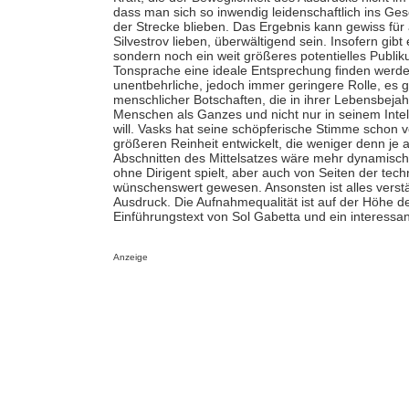
dass man sich so inwendig leidenschaftlich ins Ge
der Strecke blieben. Das Ergebnis kann gewiss für a
Silvestrov lieben, überwältigend sein. Insofern gibt 
sondern noch ein weit größeres potentielles Publ
Tonsprache eine ideale Entsprechung finden werden.
unentbehrliche, jedoch immer geringere Rolle, es 
menschlicher Botschaften, die in ihrer Lebensbe
Menschen als Ganzes und nicht nur in seinem Inte
will. Vasks hat seine schöpferische Stimme schon 
größeren Reinheit entwickelt, die weniger denn je au
Abschnitten des Mittelsatzes wäre mehr dynamische
ohne Dirigent spielt, aber auch von Seiten der tech
wünschenswert gewesen. Ansonsten ist alles verstä
Ausdruck. Die Aufnahmequalität ist auf der Höhe der
Einführungstext von Sol Gabetta und ein interessa
Anzeige