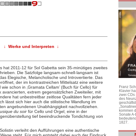
↓ Werke und Interpreten ↓
s hat 2011-12 für Sol Gabetta sein 35-minütiges zweites
chrieben. Die Satzfolge langsam-schnell-langsam ist
 das Elegische, Melancholische und Introvertierte. Das
ffnet, der im kontrastreichen Mittelsatz eine weitere
el wie schon in ‚Gramata Cellam’ (Buch für Cello) für
Franz Sch
Klavier h
k avancierten, extrem gegensätzlichen Zweiteiler, mit
zwei CDs 
dere hat unbestreitbar zeitlose Qualitäten fern jeder
des Neunz
h lässt sich hier auch die stilistische Wandlung im
geschäftst
sten angebundenen Unabhängigkeit nachvollziehen.
„Sonatine
kommen di
usique du soir
für Cello und Orgel, eine in der
Sonate A-
Gegenüberstellung tief beeindruckende Tondichtung von
bedeutend
1827.
listin verleiht den Aufführungen eine authentische
m Wege steht. Für mich entsteht dabei auch der Eindruck,