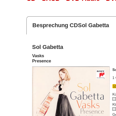
Besprechung CDSol Gabetta
Sol Gabetta
Vasks
Presence
S
1 
Kü
Kl
G