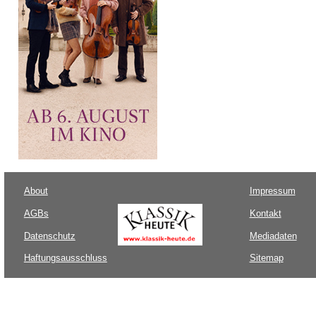
About
Impressum
AGBs
Kontakt
Datenschutz
Mediadaten
Haftungsausschluss
Sitemap