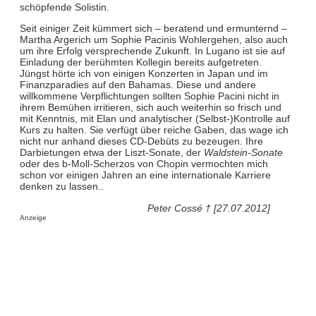
schöpfende Solistin.
Seit einiger Zeit kümmert sich – beratend und ermunternd –
Martha Argerich um Sophie Pacinis Wohlergehen, also auch
um ihre Erfolg versprechende Zukunft. In Lugano ist sie auf
Einladung der berühmten Kollegin bereits aufgetreten.
Jüngst hörte ich von einigen Konzerten in Japan und im
Finanzparadies auf den Bahamas. Diese und andere
willkommene Verpflichtungen sollten Sophie Pacini nicht in
ihrem Bemühen irritieren, sich auch weiterhin so frisch und
mit Kenntnis, mit Elan und analytischer (Selbst-)Kontrolle auf
Kurs zu halten. Sie verfügt über reiche Gaben, das wage ich
nicht nur anhand dieses CD-Debüts zu bezeugen. Ihre
Darbietungen etwa der Liszt-Sonate, der
Waldstein-Sonate
oder des b-Moll-Scherzos von Chopin vermochten mich
schon vor einigen Jahren an eine internationale Karriere
denken zu lassen..
Peter Cossé † [27.07.2012]
Anzeige