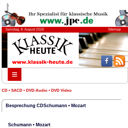
Anzeige
Samstag, 8. August 2026
Sitemap
≡
≡
CD • SACD • DVD-Audio • DVD Video
Besprechung CDSchumann • Mozart
Schumann • Mozart