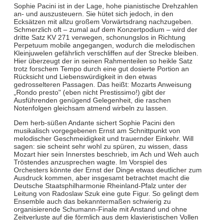
Sophie Pacini ist in der Lage, hohe pianistische Drehzahlen
an- und auszusteuern. Sie hütet sich jedoch, in den
Ecksätzen mit allzu großem Vorwärtsdrang nachzugeben.
Schmerzlich oft – zumal auf dem Konzertpodium – wird der
dritte Satz KV 271 verwegen, schonungslos in Richtung
Perpetuum mobile angegangen, wodurch die melodischen
Kleinjuwelen gefährlich verschliffen auf der Strecke bleiben.
Hier überzeugt der in seinen Rahmenteilen so heikle Satz
trotz forschem Tempo durch eine gut dosierte Portion an
Rücksicht und Liebenswürdigkeit in den etwas
gedrosselteren Passagen. Das heißt: Mozarts Anweisung
„Rondo presto" (eben nicht Prestissimo!) gibt der
Ausführenden genügend Gelegenheit, die raschen
Notenfolgen gleichsam atmend wirbeln zu lassen.
Dem herb-süßen Andante sichert Sophie Pacini den
musikalisch vorgegebenen Ernst am Schnittpunkt von
melodischer Geschmeidigkeit und trauernder Einkehr. Will
sagen: sie scheint sehr wohl zu spüren, zu wissen, dass
Mozart hier sein Innerstes beschrieb, im Ach und Weh auch
Tröstendes anzusprechen wagte. Im Vorspiel des
Orchesters könnte der Ernst der Dinge etwas deutlicher zum
Ausdruck kommen, aber insgesamt betrachtet macht die
Deutsche Staatsphilharmonie Rheinland-Pfalz unter der
Leitung von Radoslaw Szuk eine gute Figur. So gelingt dem
Ensemble auch das bekanntermaßen schwierig zu
organisierende Schumann-Finale mit Anstand und ohne
Zeitverluste auf die förmlich aus dem klavieristischen Vollen