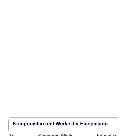
Komponisten und Werke der Einspielung
Tr.
Komponist/Werk
hh:mm:ss