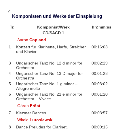
Komponisten und Werke der Einspielung
Tr.
Komponist/Werk
hh:mm:ss
CD/SACD 1
Aaron
Copland
1
Konzert für Klarinette, Harfe, Streicher
00:16:03
und Klavier
3
Ungarischer Tanz No. 12 d minor for
00:02:29
Orchestra
4
Ungarischer Tanz No. 13 D major for
00:01:28
Orchestra
5
Ungarischer Tanz No. 1 g minor –
00:03:02
Allegro molto
6
Ungarischer Tanz No. 21 e minor for
00:01:20
Orchestra – Vivace
Göran
Fröst
7
Klezmer Dances
00:03:57
Witold
Lutoslawski
8
Dance Preludes for Clarinet,
00:09:15