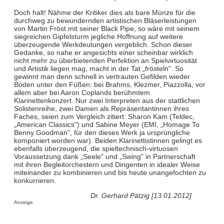
Doch halt! Nähme der Kritiker dies als bare Münze für die
durchweg zu bewundernden artistischen Bläserleistungen
von Martin Fröst mit seiner Black Pipe, so wäre mit seinem
siegreichen Gipfelsturm jegliche Hoffnung auf weitere
überzeugende Werkdeutungen vergeblich. Schon dieser
Gedanke, so nahe er angesichts einer scheinbar wirklich
nicht mehr zu überbietenden Perfektion an Spielvirtuosität
und Artistik liegen mag, macht in der Tat „frösteln". So
gewinnt man denn schnell in vertrauten Gefilden wieder
Boden unter den Füßen: bei Brahms, Klezmer, Piazzolla, vor
allem aber bei Aaron Coplands berühmtem
Klarinettenkonzert. Nur zwei Interpreten aus der stattlichen
Solistenreihe, zwei Damen als Repräsentantinnen ihres
Faches, seien zum Vergleich zitiert: Sharon Kam (Teldec,
„American Classics") und Sabine Meyer (EMI, „Homage To
Benny Goodman", für den dieses Werk ja ursprüngliche
komponiert worden war). Beiden Klarinettistinnen gelingt es
ebenfalls überzeugend, die spieltechnisch-virtuosen
Voraussetzung dank „Seele" und „Swing" in Partnerschaft
mit ihren Begleitorchestern und Dirigenten in idealer Weise
miteinander zu kombinieren und bis heute unangefochten zu
konkurrieren.
Dr. Gerhard Pätzig [13.01.2012]
Anzeige