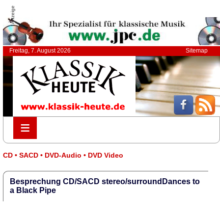
Anzeige
Freitag, 7. August 2026
Sitemap
≡
≡
CD • SACD • DVD-Audio • DVD Video
Besprechung CD/SACD stereo/surroundDances to
a Black Pipe