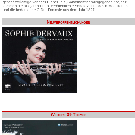
geschäftstüchtige Verleger Diabelli als „Sonatinen“ herausgegeben hat, dazu
kommen die als „Grand Duo“ veröffentlichte Sonate A-Dur, das h-Moll-Rondo
und die bedeutende C-Dur-Fantasie aus dem Jahr 1827.
Neuveröffentlichungen
Weitere 39 Themen