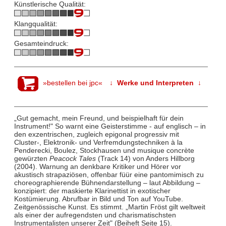
Künstlerische Qualität:
Klangqualität:
Gesamteindruck:
»bestellen bei jpc«
↓ Werke und Interpreten ↓
„Gut gemacht, mein Freund, und beispielhaft für dein
Instrument!" So warnt eine Geisterstimme - auf englisch – in
den exzentrischen, zugleich epigonal progressiv mit
Cluster-, Elektronik- und Verfremdungstechniken à la
Penderecki, Boulez, Stockhausen und musique concrète
gewürzten
Peacock Tales
(Track 14) von Anders Hillborg
(2004). Warnung an denkbare Kritiker und Hörer vor
akustisch strapaziösen, offenbar füür eine pantomimisch zu
choreographierende Bühnendarstellung – laut Abbildung –
konzipiert: der maskierte Klarinettist in exotischer
Kostümierung. Abrufbar in Bild und Ton auf YouTube.
Zeitgenössische Kunst. Es stimmt. „Martin Fröst gilt weltweit
als einer der aufregendsten und charismatischsten
Instrumentalisten unserer Zeit" (Beiheft Seite 15).