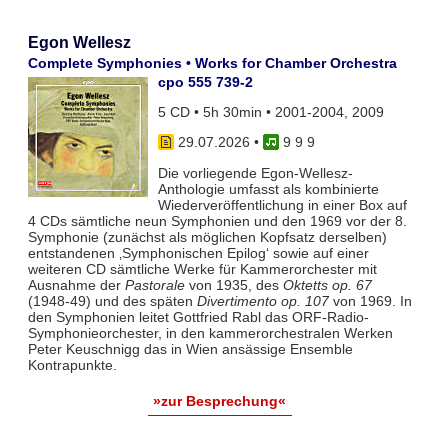
Egon Wellesz
Complete Symphonies • Works for Chamber Orchestra
cpo 555 739-2
5 CD • 5h 30min • 2001-2004, 2009
29.07.2026
•
9 9 9
Die vorliegende Egon-Wellesz-
Anthologie umfasst als kombinierte
Wiederveröffentlichung in einer Box auf
4 CDs sämtliche neun Symphonien und den 1969 vor der 8.
Symphonie (zunächst als möglichen Kopfsatz derselben)
entstandenen ‚Symphonischen Epilog‘ sowie auf einer
weiteren CD sämtliche Werke für Kammerorchester mit
Ausnahme der
Pastorale
von 1935, des
Oktetts op. 67
(1948-49) und des späten
Divertimento op. 107
von 1969. In
den Symphonien leitet Gottfried Rabl das ORF-Radio-
Symphonieorchester, in den kammerorchestralen Werken
Peter Keuschnigg das in Wien ansässige Ensemble
Kontrapunkte.
»zur Besprechung«