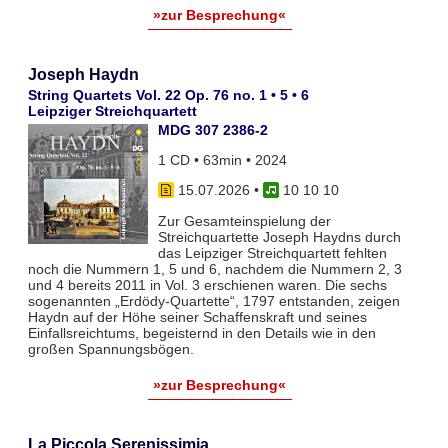
»zur Besprechung«
Joseph Haydn
String Quartets Vol. 22 Op. 76 no. 1 • 5 • 6
Leipziger Streichquartett
MDG 307 2386-2
1 CD • 63min • 2024
15.07.2026
•
10 10 10
Zur Gesamteinspielung der
Streichquartette Joseph Haydns durch
das Leipziger Streichquartett fehlten
noch die Nummern 1, 5 und 6, nachdem die Nummern 2, 3
und 4 bereits 2011 in Vol. 3 erschienen waren. Die sechs
sogenannten „Erdödy-Quartette“, 1797 entstanden, zeigen
Haydn auf der Höhe seiner Schaffenskraft und seines
Einfallsreichtums, begeisternd in den Details wie in den
großen Spannungsbögen.
»zur Besprechung«
La Piccola Serenissimia