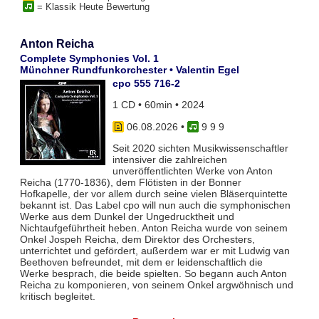
= Klassik Heute Bewertung
Anton Reicha
Complete Symphonies Vol. 1
Münchner Rundfunkorchester • Valentin Egel
cpo 555 716-2
1 CD • 60min • 2024
06.08.2026
•
9 9 9
Seit 2020 sichten Musikwissenschaftler
intensiver die zahlreichen
unveröffentlichten Werke von Anton
Reicha (1770-1836), dem Flötisten in der Bonner
Hofkapelle, der vor allem durch seine vielen Bläserquintette
bekannt ist. Das Label cpo will nun auch die symphonischen
Werke aus dem Dunkel der Ungedrucktheit und
Nichtaufgeführtheit heben. Anton Reicha wurde von seinem
Onkel Jospeh Reicha, dem Direktor des Orchesters,
unterrichtet und gefördert, außerdem war er mit Ludwig van
Beethoven befreundet, mit dem er leidenschaftlich die
Werke besprach, die beide spielten. So begann auch Anton
Reicha zu komponieren, von seinem Onkel argwöhnisch und
kritisch begleitet.