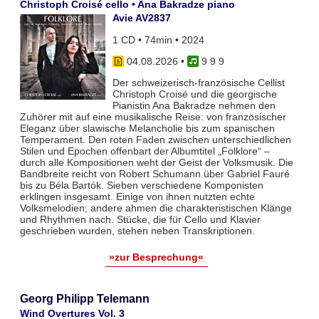
Christoph Croisé cello • Ana Bakradze piano
Avie AV2837
1 CD • 74min • 2024
04.08.2026
•
9 9 9
Der schweizerisch-französische Cellist
Christoph Croisé und die georgische
Pianistin Ana Bakradze nehmen den
Zuhörer mit auf eine musikalische Reise: von französischer
Eleganz über slawische Melancholie bis zum spanischen
Temperament. Den roten Faden zwischen unterschiedlichen
Stilen und Epochen offenbart der Albumtitel „Folklore“ –
durch alle Kompositionen weht der Geist der Volksmusik. Die
Bandbreite reicht von Robert Schumann über Gabriel Fauré
bis zu Béla Bartók. Sieben verschiedene Komponisten
erklingen insgesamt. Einige von ihnen nutzten echte
Volksmelodien; andere ahmen die charakteristischen Klänge
und Rhythmen nach. Stücke, die für Cello und Klavier
geschrieben wurden, stehen neben Transkriptionen.
»zur Besprechung«
Georg Philipp Telemann
Wind Overtures Vol. 3