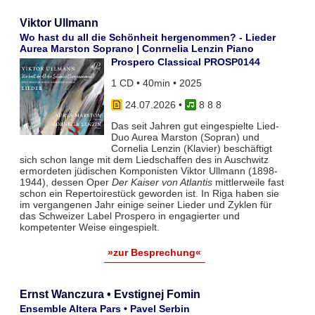
Viktor Ullmann
Wo hast du all die Schönheit hergenommen? - Lieder
Aurea Marston Soprano | Conrnelia Lenzin Piano
Prospero Classical PROSP0144
1 CD • 40min • 2025
24.07.2026
•
8 8 8
Das seit Jahren gut eingespielte Lied-
Duo Aurea Marston (Sopran) und
Cornelia Lenzin (Klavier) beschäftigt
sich schon lange mit dem Liedschaffen des in Auschwitz
ermordeten jüdischen Komponisten Viktor Ullmann (1898-
1944), dessen Oper
Der Kaiser von Atlantis
mittlerweile fast
schon ein Repertoirestück geworden ist. In Riga haben sie
im vergangenen Jahr einige seiner Lieder und Zyklen für
das Schweizer Label Prospero in engagierter und
kompetenter Weise eingespielt.
»zur Besprechung«
Ernst Wanczura • Evstignej Fomin
Ensemble Altera Pars • Pavel Serbin