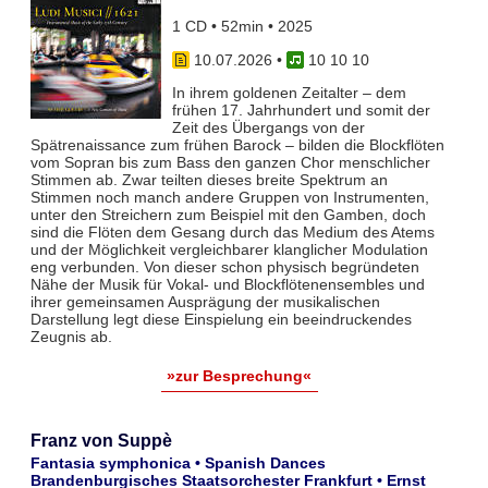
1 CD • 52min • 2025
10.07.2026
•
10 10 10
In ihrem goldenen Zeitalter – dem
frühen 17. Jahrhundert und somit der
Zeit des Übergangs von der
Spätrenaissance zum frühen Barock – bilden die Blockflöten
vom Sopran bis zum Bass den ganzen Chor menschlicher
Stimmen ab. Zwar teil­ten dieses breite Spektrum an
Stimmen noch manch andere Gruppen von Instrumenten,
unter den Streichern zum Bei­spiel mit den Gamben, doch
sind die Flöten dem Gesang durch das Medium des Atems
und der Möglichkeit vergleich­barer klanglicher Modulation
eng verbunden. Von dieser schon physisch begründeten
Nähe der Musik für Vokal- und Blockflö­tenensembles und
ihrer gemeinsamen Ausprägung der musikalischen
Darstellung legt diese Einspielung ein beeindruckendes
Zeugnis ab.
»zur Besprechung«
Franz von Suppè
Fantasia symphonica • Spanish Dances
Brandenburgisches Staatsorchester Frankfurt • Ernst