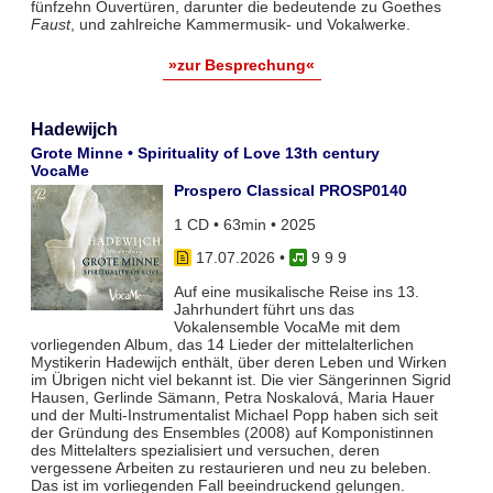
fünfzehn Ouvertüren, darunter die bedeutende zu Goethes
Faust
, und zahlreiche Kammermusik- und Vokalwerke.
»zur Besprechung«
Hadewijch
Grote Minne • Spirituality of Love 13th century
VocaMe
Prospero Classical PROSP0140
1 CD • 63min • 2025
17.07.2026
•
9 9 9
Auf eine musikalische Reise ins 13.
Jahrhundert führt uns das
Vokalensemble VocaMe mit dem
vorliegenden Album, das 14 Lieder der mittelalterlichen
Mystikerin Hadewijch enthält, über deren Leben und Wirken
im Übrigen nicht viel bekannt ist. Die vier Sängerinnen Sigrid
Hausen, Gerlinde Sämann, Petra Noskalová, Maria Hauer
und der Multi-Instrumentalist Michael Popp haben sich seit
der Gründung des Ensembles (2008) auf Komponistinnen
des Mittelalters spezialisiert und versuchen, deren
vergessene Arbeiten zu restaurieren und neu zu beleben.
Das ist im vorliegenden Fall beeindruckend gelungen.