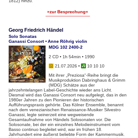
1812) hinzu.
»zur Besprechung«
Georg Friedrich Händel
Solo Sonatas
Ganassi Consort • Anne Röhrig violin
MDG 102 2400-2
2 CD • 1h 54min • 1990
21.07.2026
•
10 10 10
Mit ihrer „Preziosa“-Reihe bringt die
Musikproduktion Dabringhaus & Grimm
(MDG) Schätze aus der
jahrzehntelangen Label-Geschichte wieder ans Licht.
Diesmal wird das Ganassi Consort neu aufgelegt, das in den
1980er Jahren zu den Pionieren der historischen
Aufführungspraxis gehörte. Das Kölner Ensemble, benannt
nach dem venezianischen Renaissance-Musiker Silvestro
Ganassi, legte seinerzeit eine wegweisende
Gesamtaufnahme von Händels Solosonaten vor. Die
Solosonate, bei der ein einzelnes Melodieinstrument vom
Basso continuo begleitet wird, war im frühen 18.
Jahrhundert eine äußerst beliebte Form der Kammermusik.