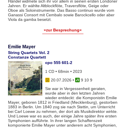
Händel widmete sich ihr vor allem in seinen ersten Londoner
Jahren. Er wählte Altblockflöte, Traversflöte, Geige oder
Oboe als Soloinstrumente. Das Basso continuo wurde vom
Ganassi Consort mit Cembalo sowie Barockcello oder aber
Viola da gamba besetzt.
»zur Besprechung«
Emilie Mayer
String Quartets Vol. 2
Constanze Quartett
cpo 555 601-2
1 CD • 68min • 2023
20.07.2026
•
9 10 9
Sie war in Vergessenheit geraten,
wurde aber in den letzten Jahren
wieder entdeckt: die Komponistin Emilie
Mayer, geboren 1812 in Friedland (Mecklenburg), gestorben
1883 in Berlin. Um 1840 zog sie nach Stettin, um Unterricht
bei Carl Loewe zu nehmen, der dort als Musikdirektor wirkte.
Und Loewe war es auch, der einige Jahre später ihre ersten
Symphonien aufführte. In ihrer langen Schaffenszeit
komponierte Emilie Mayer unter anderem acht Symphonien,