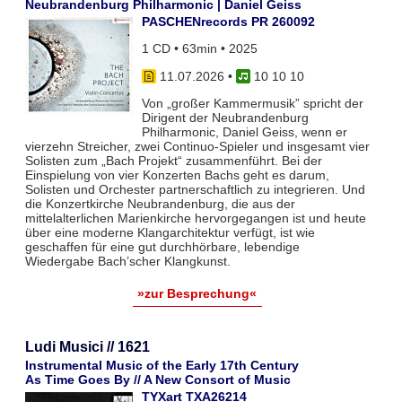
Neubrandenburg Philharmonic | Daniel Geiss
PASCHENrecords PR 260092
1 CD • 63min • 2025
11.07.2026
•
10 10 10
Von „großer Kammermusik” spricht der
Dirigent der Neubrandenburg
Philharmonic, Daniel Geiss, wenn er
vierzehn Streicher, zwei Continuo-Spieler und insgesamt vier
Solisten zum „Bach Projekt“ zusammenführt. Bei der
Einspielung von vier Konzerten Bachs geht es darum,
Solisten und Orchester partnerschaftlich zu integrieren. Und
die Konzertkirche Neubrandenburg, die aus der
mittelalterlichen Marienkirche hervorgegangen ist und heute
über eine moderne Klangarchitektur verfügt, ist wie
geschaffen für eine gut durchhörbare, lebendige
Wiedergabe Bach’scher Klangkunst.
»zur Besprechung«
Ludi Musici // 1621
Instrumental Music of the Early 17th Century
As Time Goes By // A New Consort of Music
TYXart TXA26214