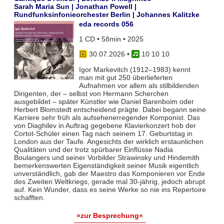
Sarah Maria Sun | Jonathan Powell |
Rundfunksinfonieorchester Berlin | Johannes Kalitzke
eda records 056
1 CD • 58min • 2025
30.07.2026
•
10 10 10
Igor Markevitch (1912–1983) kennt
man mit gut 250 überlieferten
Aufnahmen vor allem als stilbildenden
Dirigenten, der – selbst von Hermann Scherchen
ausgebildet – später Künstler wie Daniel Barenboim oder
Herbert Blomstedt entscheidend prägte. Dabei begann seine
Karriere sehr früh als aufsehenerregender Komponist. Das
von Diaghilev in Auftrag gegebene Klavierkonzert hob der
Cortot-Schüler einen Tag nach seinem 17. Geburtstag in
London aus der Taufe. Angesichts der wirklich erstaunlichen
Qualitäten und der trotz spürbarer Einflüsse Nadia
Boulangers und seiner Vorbilder Strawinsky und Hindemith
bemerkenswerten Eigenständigkeit seiner Musik eigentlich
unverständlich, gab der Maestro das Komponieren vor Ende
des Zweiten Weltkriegs, gerade mal 30-jährig, jedoch abrupt
auf. Kein Wunder, dass es seine Werke so nie ins Repertoire
schafften.
»zur Besprechung«