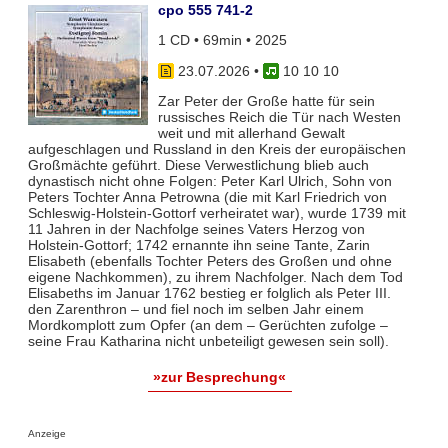
cpo 555 741-2
1 CD • 69min • 2025
23.07.2026
•
10 10 10
Zar Peter der Große hatte für sein
russisches Reich die Tür nach Westen
weit und mit allerhand Gewalt
aufgeschlagen und Russland in den Kreis der europäischen
Großmächte geführt. Diese Verwestlichung blieb auch
dynastisch nicht ohne Folgen: Peter Karl Ulrich, Sohn von
Peters Tochter Anna Petrowna (die mit Karl Friedrich von
Schleswig-Holstein-Gottorf verheiratet war), wurde 1739 mit
11 Jahren in der Nachfolge seines Vaters Herzog von
Holstein-Gottorf; 1742 ernannte ihn seine Tante, Zarin
Elisabeth (ebenfalls Tochter Peters des Großen und ohne
eigene Nachkommen), zu ihrem Nachfolger. Nach dem Tod
Elisabeths im Januar 1762 bestieg er folglich als Peter III.
den Zarenthron – und fiel noch im selben Jahr einem
Mordkomplott zum Opfer (an dem – Gerüchten zufolge –
seine Frau Katharina nicht unbeteiligt gewesen sein soll).
»zur Besprechung«
Anzeige