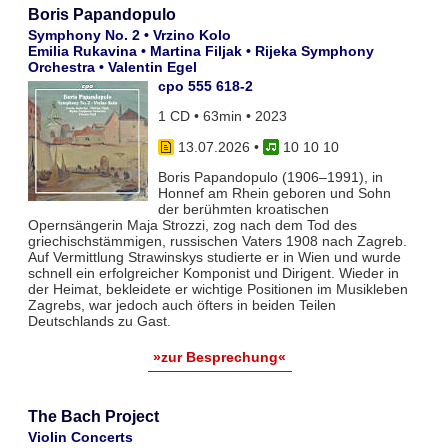
Boris Papandopulo
Symphony No. 2 • Vrzino Kolo
Emilia Rukavina • Martina Filjak • Rijeka Symphony
Orchestra • Valentin Egel
cpo 555 618-2
1 CD • 63min • 2023
13.07.2026
•
10 10 10
Boris Papandopulo (1906–1991), in
Honnef am Rhein geboren und Sohn
der berühmten kroatischen
Opernsängerin Maja Strozzi, zog nach dem Tod des
griechischstämmigen, russischen Vaters 1908 nach Zagreb.
Auf Vermittlung Strawinskys studierte er in Wien und wurde
schnell ein erfolgreicher Komponist und Dirigent. Wieder in
der Heimat, bekleidete er wichtige Positionen im Musikleben
Zagrebs, war jedoch auch öfters in beiden Teilen
Deutschlands zu Gast.
»zur Besprechung«
The Bach Project
Violin Concerts