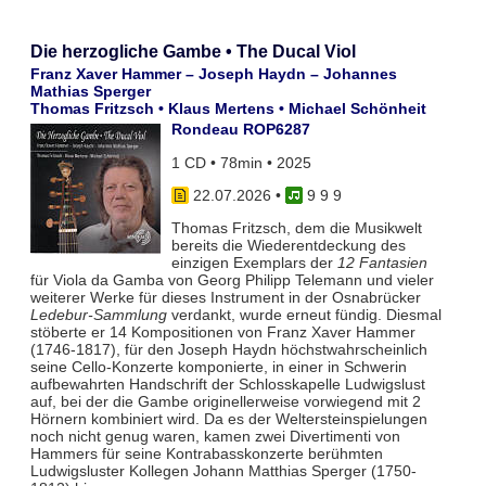
Die herzogliche Gambe • The Ducal Viol
Franz Xaver Hammer – Joseph Haydn – Johannes
Mathias Sperger
Thomas Fritzsch • Klaus Mertens • Michael Schönheit
Rondeau ROP6287
1 CD • 78min • 2025
22.07.2026
•
9 9 9
Thomas Fritzsch, dem die Musikwelt
bereits die Wiederentdeckung des
einzigen Exemplars der
12 Fantasien
für Viola da Gamba von Georg Philipp Telemann und vieler
weiterer Werke für dieses Instrument in der Osnabrücker
Ledebur-Sammlung
verdankt, wurde erneut fündig. Diesmal
stöberte er 14 Kompositionen von Franz Xaver Hammer
(1746-1817), für den Joseph Haydn höchstwahrscheinlich
seine Cello-Konzerte komponierte, in einer in Schwerin
aufbewahrten Handschrift der Schlosskapelle Ludwigslust
auf, bei der die Gambe originellerweise vorwiegend mit 2
Hörnern kombiniert wird. Da es der Weltersteinspielungen
noch nicht genug waren, kamen zwei Divertimenti von
Hammers für seine Kontrabasskonzerte berühmten
Ludwigsluster Kollegen Johann Matthias Sperger (1750-