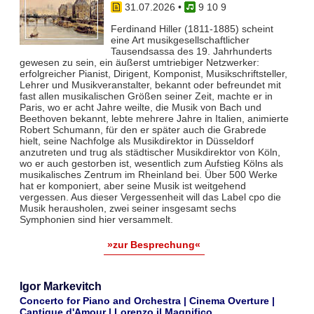
31.07.2026
•
9 10 9
Ferdinand Hiller (1811-1885) scheint
eine Art musikgesellschaftlicher
Tausendsassa des 19. Jahrhunderts
gewesen zu sein, ein äußerst umtriebiger Netzwerker:
erfolgreicher Pianist, Dirigent, Komponist, Musikschriftsteller,
Lehrer und Musikveranstalter, bekannt oder befreundet mit
fast allen musikalischen Größen seiner Zeit, machte er in
Paris, wo er acht Jahre weilte, die Musik von Bach und
Beethoven bekannt, lebte mehrere Jahre in Italien, animierte
Robert Schumann, für den er später auch die Grabrede
hielt, seine Nachfolge als Musikdirektor in Düsseldorf
anzutreten und trug als städtischer Musikdirektor von Köln,
wo er auch gestorben ist, wesentlich zum Aufstieg Kölns als
musikalisches Zentrum im Rheinland bei. Über 500 Werke
hat er komponiert, aber seine Musik ist weitgehend
vergessen. Aus dieser Vergessenheit will das Label cpo die
Musik herausholen, zwei seiner insgesamt sechs
Symphonien sind hier versammelt.
»zur Besprechung«
Igor Markevitch
Concerto for Piano and Orchestra | Cinema Overture |
Cantique d'Amour | Lorenzo il Magnifico