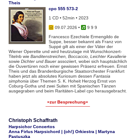
Theis
cpo 555 573-2
1 CD • 52min • 2023
09.07.2026
•
9 9 9
Francesco Ezechiele Ermengildo de
Suppe, besser bekannt als Franz von
Suppé gilt als einer der Väter der
Wiener Operette und wird heutzutage mit Wunschkonzert-
Titelnb wie
Banditenstreichen, Boccaccio, Leichter Kavallerie
sowie
Dichter und Bauer
assoziiert, wobei sich hauptsächlich
die Ouvertüren noch einer gewissen Präsenz erfreuen. Ernst
Theis und das Brandenburgische Staatsorchester Frankfurt
haben jetzt als absolutes Kuriosum dessen
Fantasia
simphonia
über Themen S. K. Hoheit Herzog Ernst von
Coburg-Gotha und zwei Suiten mit Spanischen Tänzen
ausgegraben und beim Raritäten-Label cpo herausgebracht.
»zur Besprechung«
Christoph Schaffrath
Harpsichor Concertos
Anna Firlus Harpsichord | {oh!} Orkiestra | Martyna
Pastuszka