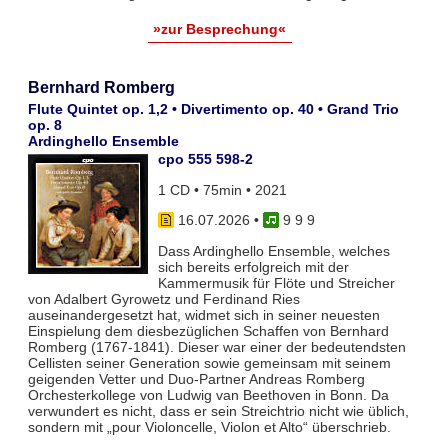
»zur Besprechung«
Bernhard Romberg
Flute Quintet op. 1,2 • Divertimento op. 40 • Grand Trio
op. 8
Ardinghello Ensemble
cpo 555 598-2
1 CD • 75min • 2021
16.07.2026
•
9 9 9
Dass Ardinghello Ensemble, welches
sich bereits erfolgreich mit der
Kammermusik für Flöte und Streicher
von Adalbert Gyrowetz und Ferdinand Ries
auseinandergesetzt hat, widmet sich in seiner neuesten
Einspielung dem diesbezüglichen Schaffen von Bernhard
Romberg (1767-1841). Dieser war einer der bedeutendsten
Cellisten seiner Generation sowie gemeinsam mit seinem
geigenden Vetter und Duo-Partner Andreas Romberg
Orchesterkollege von Ludwig van Beethoven in Bonn. Da
verwundert es nicht, dass er sein Streichtrio nicht wie üblich,
sondern mit „pour Violoncelle, Violon et Alto“ überschrieb.