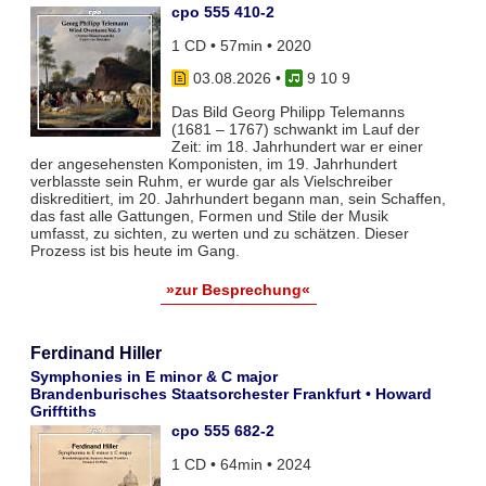
cpo 555 410-2
1 CD • 57min • 2020
03.08.2026
•
9 10 9
Das Bild Georg Philipp Telemanns
(1681 – 1767) schwankt im Lauf der
Zeit: im 18. Jahrhundert war er einer
der angesehensten Komponisten, im 19. Jahrhundert
verblasste sein Ruhm, er wurde gar als Vielschreiber
diskreditiert, im 20. Jahrhundert begann man, sein Schaffen,
das fast alle Gattungen, Formen und Stile der Musik
umfasst, zu sichten, zu werten und zu schätzen. Dieser
Prozess ist bis heute im Gang.
»zur Besprechung«
Ferdinand Hiller
Symphonies in E minor & C major
Brandenburisches Staatsorchester Frankfurt • Howard
Grifftiths
cpo 555 682-2
1 CD • 64min • 2024