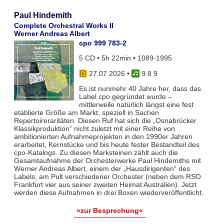
Paul Hindemith
Complete Orchestral Works II
Werner Andreas Albert
cpo 999 783-2
5 CD • 5h 22min • 1089-1995
27.07.2026
•
9 8 9
Es ist nunmehr 40 Jahre her, dass das
Label cpo gegründet wurde –
mittlerweile natürlich längst eine fest
etablierte Größe am Markt, speziell in Sachen
Repertoireraritäten. Diesen Ruf hat sich die „Osnabrücker
Klassikproduktion“ nicht zuletzt mit einer Reihe von
ambitionierten Aufnahmeprojekten in den 1990er Jahren
erarbeitet, Kernstücke und bis heute fester Bestandteil des
cpo-Katalogs. Zu diesen Marksteinen zählt auch die
Gesamtaufnahme der Orchesterwerke Paul Hindemiths mit
Werner Andreas Albert, einem der „Hausdirigenten“ des
Labels, am Pult verschiedener Orchester (neben dem RSO
Frankfurt vier aus seiner zweiten Heimat Australien). Jetzt
werden diese Aufnahmen in drei Boxen wiederveröffentlicht.
»zur Besprechung«