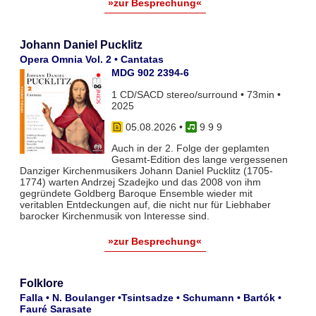
»zur Besprechung«
Johann Daniel Pucklitz
Opera Omnia Vol. 2 • Cantatas
MDG 902 2394-6
1 CD/SACD stereo/surround • 73min •
2025
05.08.2026
•
9 9 9
Auch in der 2. Folge der geplamten
Gesamt-Edition des lange vergessenen
Danziger Kirchenmusikers Johann Daniel Pucklitz (1705-
1774) warten Andrzej Szadejko und das 2008 von ihm
gegründete Goldberg Baroque Ensemble wieder mit
veritablen Entdeckungen auf, die nicht nur für Liebhaber
barocker Kirchenmusik von Interesse sind.
»zur Besprechung«
Folklore
Falla • N. Boulanger •Tsintsadze • Schumann • Bartók •
Fauré Sarasate