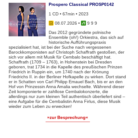
Prospero Classical PROSP0142
1 CD • 67min • 2023
08.07.2026
•
9 9 9
Das 2012 gegründete polnische
Ensemble (oh!) Orkiestra, das sich auf
historische Aufführungspraxis
spezialisiert hat, ist bei der Suche nach vergessenen
Barockkomponisten auf Christoph Schaffrath gestoßen, der
sich vor allem mit Musik für Cembalo beschäftigt hat.
Schaffrath (1709 – 1763), in Hohenstein bei Dresden
geboren, trat 1734 in die Kapelle des preußischen Prinzen
Friedrich in Ruppin ein, um 1740 nach der Krönung
Friedrichs II. in der Berliner Hofkapelle zu wirken. Dort stand
er in Schatten von Carl Philipp Emauel Bach, bis er an den
Hof von Prinzessin Anna Amalia wechselte. Während dieser
Zeit komponierte er zahllose Cembalokonzerte, die
allerdings nur zum kleinen Teil authentisch überliefert sind –
eine Aufgabe für die Cembalistin Anna Firlus, diese Musik
wieder zum Leben zu erwecken!
»zur Besprechung«