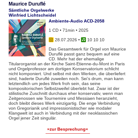
Maurice Duruflé
Sämtliche Orgelwerke
Winfried Lichtscheidel
Ambiente-Audio ACD-2058
1 CD • 71min • 2025
28.07.2026
•
10 10 10
Das Gesamtwerk für Orgel von Maurice
Duruflé passt ganz bequem auf eine
CD. Mehr hat der ehemalige
Titularorganist an der Kirche Saint-Etienne-du-Mont in Paris
und Orgelprofessor am dortigen Konservatorium schlicht
nicht komponiert. Und selbst mit den Werken, die überliefert
sind, haderte Duruflé zuweilen noch. Sei’s drum, man kann
letztendlich um jedes Werk froh sein, das seine
kompositorischen Selbstzweifel überlebt hat. Zwar ist der
stilistische Zuschnitt durchaus eher konservativ, wenn man
Zeitgenossen wie Tournemire und Messiaen heranzieht,
doch bleibt dieses Werk einzigartig. Die enge Verbindung
von Gregorianik und impressionistischer wie modaler
Klangwelt ist auch in Verbindung mit der neoklassischen
Orgel jener Zeit singulär.
»zur Besprechung«