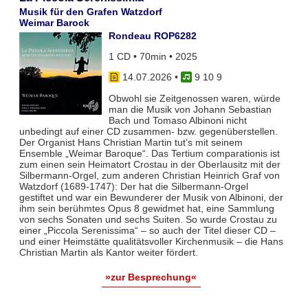
Musik für den Grafen Watzdorf
Weimar Barock
Rondeau ROP6282
1 CD • 70min • 2025
14.07.2026
•
9 10 9
Obwohl sie Zeitgenossen waren, würde
man die Musik von Johann Sebastian
Bach und Tomaso Albinoni nicht
unbedingt auf einer CD zusammen- bzw. gegenüberstellen.
Der Organist Hans Christian Martin tut’s mit seinem
Ensemble „Weimar Baroque“. Das Tertium comparationis ist
zum einen sein Heimatort Crostau in der Oberlausitz mit der
Silbermann-Orgel, zum anderen Christian Heinrich Graf von
Watzdorf (1689-1747): Der hat die Silbermann-Orgel
gestiftet und war ein Bewunderer der Musik von Albinoni, der
ihm sein berühmtes Opus 8 gewidmet hat, eine Sammlung
von sechs Sonaten und sechs Suiten. So wurde Crostau zu
einer „Piccola Serenissima“ – so auch der Titel dieser CD –
und einer Heimstätte qualitätsvoller Kirchenmusik – die Hans
Christian Martin als Kantor weiter fördert.
»zur Besprechung«