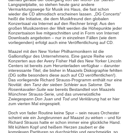
Langspielplatte, so stehen heute ganz andere
Vermarktungswege für Musik ins Haus, die fast schon
wieder die CD altmodisch erscheinen lassen. „DG Concerts“
heißt die Initiative, die dem Musikfreund den globalen
Konzertsaal via Internet auf den Rechner bringt. Aus den
großen Musikzentren der Welt werden die Höhepunkte jeder
Konzertsaison live mitgeschnitten und in Form von Internet
Downloads angeboten – nur in einzelnen Fällen (wie dem
vorliegenden) erfolgt auch eine Veröffentlichung auf CD.
Maazel mit den New Yorker Philharmonikern ist die
Gallionsfigur des Unternehmens. Eine ganze Reihe von
Konzerten aus der Avery Fisher Hall des New Yorker Lincoln
Centers ist bereits zum Herunterladen verfügbar – darunter
interessante Titel, die bisher in Maazels Diskographie fehlten
(DG sollte besonders diese auch auf CD veröffentlichen!).
Das vorliegende Richard Strauss-Programm enthält nur eine
Novität: den
Tanz der sieben Schleier
aus
Salome
. Die
Rosenkavalier-Suite
war bereits Bestandteil von Maazels
Münchner Strauss-Serie, und das unverwüstliche
Zwiegespann
Don Juan
und
Tod und Verklärung
hat er hier
zum vierten Mal eingespielt.
Doch von fader Routine keine Spur – sein neues Orchester
scheint wie ein Jungbrunnen auf Maazel zu wirken – und für
Richard Strauss hatte er schon immer eine glückliche Hand.
Mit kühlem Kopf und heißem Herzen zaubert er die
komplexen Partituren so durchsichtig und geschmeidig, so