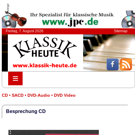
Anzeige
Freitag, 7. August 2026
Sitemap
≡
≡
CD • SACD • DVD-Audio • DVD Video
Besprechung CD