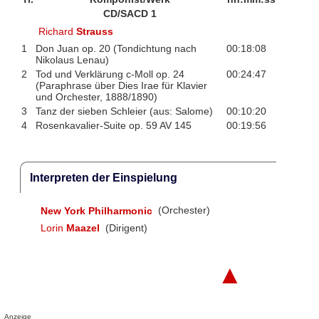
CD/SACD 1
Richard
Strauss
1
Don Juan op. 20 (Tondichtung nach
00:18:08
Nikolaus Lenau)
2
Tod und Verklärung c-Moll op. 24
00:24:47
(Paraphrase über Dies Irae für Klavier
und Orchester, 1888/1890)
3
Tanz der sieben Schleier (aus: Salome)
00:10:20
4
Rosenkavalier-Suite op. 59 AV 145
00:19:56
Interpreten der Einspielung
New York Philharmonic
(Orchester)
Lorin
Maazel
(Dirigent)
▲
Anzeige