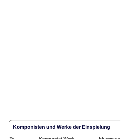
Komponisten und Werke der Einspielung
Tr.
Komponist/Werk
hh:mm:ss