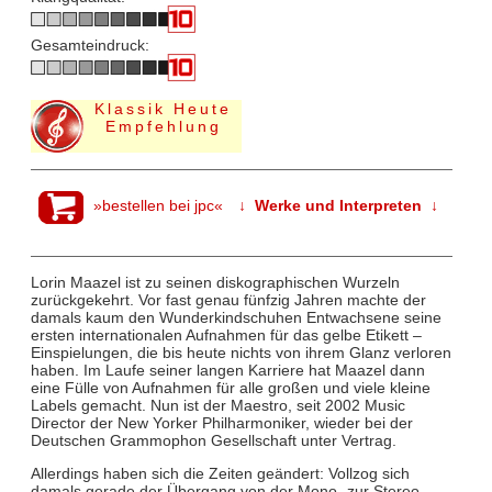
Gesamteindruck:
Klassik Heute
Empfehlung
»bestellen bei jpc«
↓ Werke und Interpreten ↓
Lorin Maazel ist zu seinen diskographischen Wurzeln
zurückgekehrt. Vor fast genau fünfzig Jahren machte der
damals kaum den Wunderkindschuhen Entwachsene seine
ersten internationalen Aufnahmen für das gelbe Etikett –
Einspielungen, die bis heute nichts von ihrem Glanz verloren
haben. Im Laufe seiner langen Karriere hat Maazel dann
eine Fülle von Aufnahmen für alle großen und viele kleine
Labels gemacht. Nun ist der Maestro, seit 2002 Music
Director der New Yorker Philharmoniker, wieder bei der
Deutschen Grammophon Gesellschaft unter Vertrag.
Allerdings haben sich die Zeiten geändert: Vollzog sich
damals gerade der Übergang von der Mono- zur Stereo-