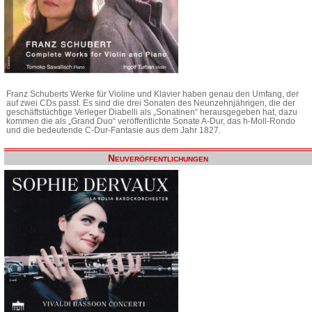
Franz Schuberts Werke für Violine und Klavier haben genau den Umfang, der
auf zwei CDs passt. Es sind die drei Sonaten des Neunzehnjährigen, die der
geschäftstüchtige Verleger Diabelli als „Sonatinen“ herausgegeben hat, dazu
kommen die als „Grand Duo“ veröffentlichte Sonate A-Dur, das h-Moll-Rondo
und die bedeutende C-Dur-Fantasie aus dem Jahr 1827.
Neuveröffentlichungen