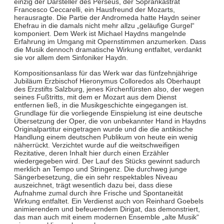
einzig der Darsteller des Perseus, der Soprankastrat
Francesco Ceccarelli, ein Hausfreund der Mozarts,
herausragte. Die Partie der Andromeda hatte Haydn seiner
Ehefrau in die damals nicht mehr allzu „geläufige Gurgel“
komponiert. Dem Werk ist Michael Haydns mangelnde
Erfahrung im Umgang mit Opernstimmen anzumerken. Dass
die Musik dennoch dramatische Wirkung entfaltet, verdankt
sie vor allem dem Sinfoniker Haydn.
Kompositionsanlass für das Werk war das fünfzehnjährige
Jubiläum Erzbischof Hieronymus Colloredos als Oberhaupt
des Erzstifts Salzburg, jenes Kirchenfürsten also, der wegen
seines Fußtritts, mit dem er Mozart aus dem Dienst
entfernen ließ, in die Musikgeschichte eingegangen ist.
Grundlage für die vorliegende Einspielung ist eine deutsche
Übersetzung der Oper, die von unbekannter Hand in Haydns
Originalpartitur eingetragen wurde und die die antikische
Handlung einem deutschen Publikum von heute ein wenig
näherrückt. Verzichtet wurde auf die weitschweifigen
Rezitative, deren Inhalt hier durch einen Erzähler
wiedergegeben wird. Der Lauf des Stücks gewinnt sadurch
merklich an Tempo und Stringenz. Die durchweg junge
Sängerbesetzung, die ein sehr respektables Niveau
auszeichnet, trägt wesentlich dazu bei, dass diese
Aufnahme zumal durch ihre Frische und Spontaneität
Wirkung entfaltet. Ein Verdienst auch von Reinhard Goebels
animierendem und befeuerndem Dirigat, das demonstriert,
das man auch mit einem modernen Ensemble „alte Musik“