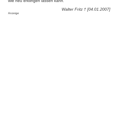
wie neu erklingen lassen kann
.
Walter Fritz † [04.01.2007]
Anzeige