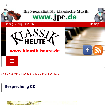
Anzeige
Freitag, 7. August 2026
Sitemap
≡
≡
CD • SACD • DVD-Audio • DVD Video
Besprechung CD