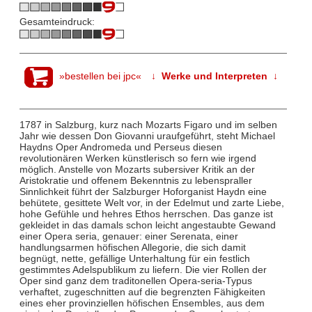
Gesamteindruck:
»bestellen bei jpc«
↓ Werke und Interpreten ↓
1787 in Salzburg, kurz nach Mozarts Figaro und im selben
Jahr wie dessen Don Giovanni uraufgeführt, steht Michael
Haydns Oper Andromeda und Perseus diesen
revolutionären Werken künstlerisch so fern wie irgend
möglich. Anstelle von Mozarts subersiver Kritik an der
Aristokratie und offenem Bekenntnis zu lebenspraller
Sinnlichkeit führt der Salzburger Hoforganist Haydn eine
behütete, gesittete Welt vor, in der Edelmut und zarte Liebe,
hohe Gefühle und hehres Ethos herrschen. Das ganze ist
gekleidet in das damals schon leicht angestaubte Gewand
einer Opera seria, genauer: einer Serenata, einer
handlungsarmen höfischen Allegorie, die sich damit
begnügt, nette, gefällige Unterhaltung für ein festlich
gestimmtes Adelspublikum zu liefern. Die vier Rollen der
Oper sind ganz dem traditonellen Opera-seria-Typus
verhaftet, zugeschnitten auf die begrenzten Fähigkeiten
eines eher provinziellen höfischen Ensembles, aus dem