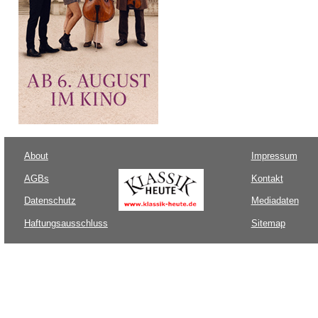
About
Impressum
AGBs
Kontakt
Datenschutz
Mediadaten
Haftungsausschluss
Sitemap