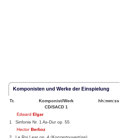
Komponisten und Werke der Einspielung
Tr.
Komponist/Werk
hh:mm:ss
CD/SACD 1
Edward
Elgar
1
Sinfonie Nr. 1 As-Dur op. 55
Hector
Berlioz
2
Le Roi Lear op. 4 (Konzertouvertüre)