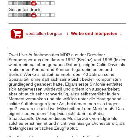
Gesamteindruck:
»bestellen bei jpc«
↓ Werke und Interpreten ↓
Zwei Live-Aufnahmen des MDR aus der Dresdner
Semperoper aus den Jahren 1997 (Berlioz) und 1998 (leider
wieder einmal ohne genaues Datum), zeigen Colin Davis als
routinierten Kenner und Könner. Elgars Sinfonien und
Berlioz’ Werke sind seit nunmehr über 40 Jahren seine
Spezialität, ohne daß sich seine Sicht beider Komponisten
grundlegend geändert hätte. Elgars erste Sinfonie entfaltet
sich angemessen würdevoll und ordentlich ausgearbeitet,
aber oft auch sehr schwerfällig, allzu selbstverliebt in den
Moment versunken und nie wirklich unter die Haut gehend –
solide Aufführungen jener Art, bei denen man sich fragen
muß, warum sie als Live-Mitschnitt auf den Markt muß. Das
eigentliche Verdienst liegt vielleicht darin, daß die
Staatskapelle Dresden dieses Meisterwerk von Elgar als
solches ernst nimmt und nicht, wie hiesige Orchester oft, als
“belangloses britisches Zeug” abtut.