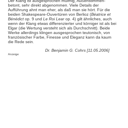
Der Klang ist ausgesprochen mulmig, Außenstimmen-
betont, sehr direkt abgenommen. Viele Details der
Aufführung ahnt man eher, als daß man sie hört. Für die
beiden Shakespeare-Ouvertüren von Berlioz (
Béatrice et
Bénédict
op. 9 und
Le Roi Lear
op. 4) gilt ähnliches, auch
wenn der Klang etwas differenzierter und körniger ist als bei
Elgar (die Wertung versteht sich als Durchschnitt). Beide
Werke allerdings klingen ausgesprochen teutonisch, von
französischer Farbe, Finesse und Eleganz kann da kaum
die Rede sein.
Dr. Benjamin G. Cohrs [11.05.2006]
Anzeige