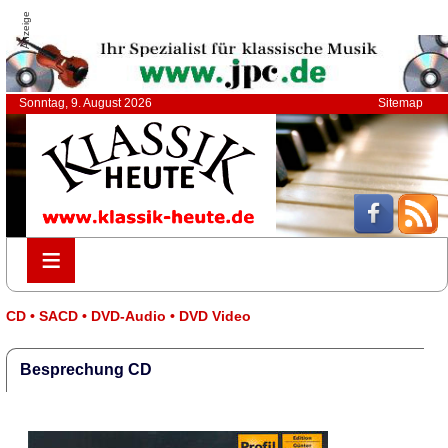
Anzeige
Sonntag, 9. August 2026
Sitemap
≡
≡
CD • SACD • DVD-Audio • DVD Video
Besprechung CD