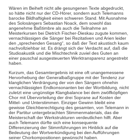
Wären im Beiheft nicht alle gesungenen Texte abgedruckt,
so hätte nicht nur der CD-Hörer, sondern auch Telemanns
barocke Bildhaftigkeit einen schweren Stand. Mit Ausnahme
des Solosängers Sebastian Noack, dem sowohl das
angenehme Baßtimbre als auch die Teilnahme an
Meisterkursen bei Dietrich Fischer-Dieskau zugute kommen,
vernachlässigen die Sänger bei Rezitativen und Arien leider
den „sprechenden Gesang“, so daß der Text akustisch kaum
nachvollziehbar ist. Es drängt sich der Verdacht auf, daß die
Studioakustik und die Mischtechnik zuviel des Guten an
einer pauschal ausgesteuerten Werktransparenz angestrebt
haben.
Kurzum, das Gesamtergebnis ist eine oft unangemessene
Hervorhebung der Generalbaßgruppe mit der Tendenz zur
klanglichen Verdrängung der von den Sängern ohnehin
vernachlässigten Endkonsonanten bei der Wortbildung, nicht
zuletzt eine ungünstige Klangbalance bei dem zwölfköpfigen
Chor mit Übervorteilung der drei Soprane auf Kosten der
Mittel- und Unterstimmen. Einziger Gewinn bleibt eine
gewisse Gleichberechtigung des gesamten, von Telemann in
der Partitur untergebrachten Stimmenmaterials, das die
Meisterschaft der Werkstrukturen verdeutlichen hilft. Aber
auch Telemann dürfte sich eine konsequente
Differenzierung der Stimmführungen im Hinblick auf die
Bedeutung der Wortverkündigung bei den Aufführungen
seiner Chorkompositionen gewünscht haben.