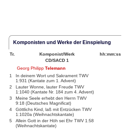
Komponisten und Werke der Einspielung
Tr.
Komponist/Werk
hh:mm:ss
CD/SACD 1
Georg Philipp
Telemann
1
In deinem Wort und Sakrament TWV
1:931 (Kantate zum 1. Advent)
2
Lauter Wonne, lauter Freude TWV
1:1040 (Kantate Nr. 184 zum 4. Advent)
3
Meine Seele erhebt den Herrn TWV
9:18 (Deutsches Magnificat)
4
Göttlichs Kind, laß mit Entzücken TWV
1:1020a (Weihnachtskantate)
5
Allein Gott in der Höh sei Ehr TWV 1:58
(Weihnachtskantate)