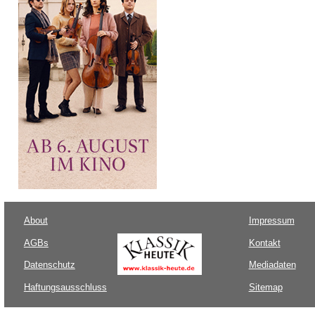
About
Impressum
AGBs
Kontakt
Datenschutz
Mediadaten
Haftungsausschluss
Sitemap