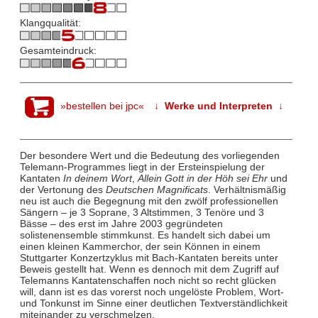
Klangqualität:
Gesamteindruck:
»bestellen bei jpc«
↓ Werke und Interpreten ↓
Der besondere Wert und die Bedeutung des vorliegenden
Telemann-Programmes liegt in der Ersteinspielung der
Kantaten
In deinem Wort
,
Allein Gott in der Höh sei Ehr
und
der Vertonung des
Deutschen Magnificats
. Verhältnismäßig
neu ist auch die Begegnung mit den zwölf professionellen
Sängern – je 3 Soprane, 3 Altstimmen, 3 Tenöre und 3
Bässe – des erst im Jahre 2003 gegründeten
solistenensemble stimmkunst. Es handelt sich dabei um
einen kleinen Kammerchor, der sein Können in einem
Stuttgarter Konzertzyklus mit Bach-Kantaten bereits unter
Beweis gestellt hat. Wenn es dennoch mit dem Zugriff auf
Telemanns Kantatenschaffen noch nicht so recht glücken
will, dann ist es das vorerst noch ungelöste Problem, Wort-
und Tonkunst im Sinne einer deutlichen Textverständlichkeit
miteinander zu verschmelzen.