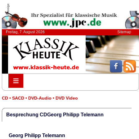
Anzeige
Freitag, 7. August 2026
Sitemap
≡
≡
CD • SACD • DVD-Audio • DVD Video
Besprechung CDGeorg Philipp Telemann
Georg Philipp Telemann