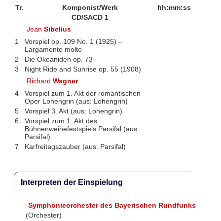
Tr.
Komponist/Werk
hh:mm:ss
CD/SACD 1
Jean
Sibelius
1
Vorspiel op. 109 No. 1 (1925) –
Largamente molto
2
Die Okeaniden op. 73
3
Night Ride and Sunrise op. 55 (1908)
Richard
Wagner
4
Vorspiel zum 1. Akt der romantischen
Oper Lohengrin (aus: Lohengrin)
5
Vorspiel 3. Akt (aus: Lohengrin)
6
Vorspiel zum 1. Akt des
Bühnenweihefestspiels Parsifal (aus:
Parsifal)
7
Karfreitagszauber (aus: Parsifal)
Interpreten der Einspielung
Symphonieorchester des Bayerischen Rundfunks
(Orchester)