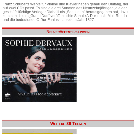
Franz Schuberts Werke für Violine und Klavier haben genau den Umfang, der
auf zwei CDs passt. Es sind die drei Sonaten des Neunzehnjährigen, die der
geschäftstüchtige Verleger Diabelli als „Sonatinen“ herausgegeben hat, dazu
kommen die als „Grand Duo“ veröffentlichte Sonate A-Dur, das h-Moll-Rondo
und die bedeutende C-Dur-Fantasie aus dem Jahr 1827.
Neuveröffentlichungen
Weitere 39 Themen