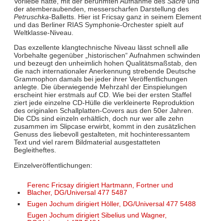
Vorliebe hatte, mit der berühmten Aufnahme des
Sacre
und
der atemberaubenden, messerscharfen Darstellung des
Petruschka
-Balletts. Hier ist Fricsay ganz in seinem Element
und das Berliner RIAS Symphonie-Orchester spielt auf
Weltklasse-Niveau.
Das exzellente klangtechnische Niveau lässt schnell alle
Vorbehalte gegenüber „historischen“ Aufnahmen schwinden
und bezeugt den unheimlich hohen Qualitätsmaßstab, den
die nach internationaler Anerkennung strebende Deutsche
Grammophon damals bei jeder ihrer Veröffentlichungen
anlegte. Die überwiegende Mehrzahl der Einspielungen
erscheint hier erstmals auf CD. Wie bei der ersten Staffel
ziert jede einzelne CD-Hülle die verkleinerte Reproduktion
des originalen Schallplatten-Covers aus den 50er Jahren.
Die CDs sind einzeln erhältlich, doch nur wer alle zehn
zusammen im Slipcase erwirbt, kommt in den zusätzlichen
Genuss des liebevoll gestalteten, mit hochinteressantem
Text und viel rarem Bildmaterial ausgestatteten
Begleitheftes.
Einzelveröffentlichungen:
Ferenc Fricsay dirigiert Hartmann, Fortner und
Blacher, DG/Universal 477 5487
Eugen Jochum dirigiert Höller, DG/Universal 477 5488
Eugen Jochum dirigiert Sibelius und Wagner,