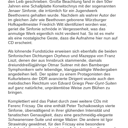
den Leib geschrieben. Große Beachtung fand in den 50er
Jahren eine Schallplatte Konwitschnys mit der sogenannten
Jenaer Sinfonie
, die irrtümlich für ein Jugendwerk
Beethovens gehalten wurde. Nachdem als wahrer Autor der
im gleichen Jahr wie Beethoven geborene Würzburger
Hofkapellmeister Friedrich Witt identifiziert worden war,
geriet die Sinfonie schnöde in Vergessenheit, was das
anmutige Werk eigentlich nicht verdient hat. So ist es mehr
als eine nostalgische Geste, dass die Aufnahme hier nun auf
CD erscheint.
Als lohnende Fundstücke erweisen sich ebenfalls die beiden
Sinfonischen Dichtungen
Orpheus
und
Mazeppa
von Franz
Liszt, denen der aus Innsbruck stammende, damals
dreiunddreißigjährige Otmar Suitner mit den Bamberger
Symphonikern sehr lebendige, klanggesättigte Wiedergaben
angedeihen ließ. Der später zu einem Protagonisten des
Kulturlebens der DDR avancierte Dirigent wusste auch den
melodischen Reichtum von Edvard Griegs
Peer-Gynt-Suiten
auf ganz natürliche, unprätentiöse Weise zum Blühen zu
bringen.
Komplettiert wird das Paket durch zwei weitere CDs mit
Ferenc Fricsay. Die eine enthält Peter Tschaikowskys vierte
Sinfonie, überwältigend in ihrer glühenden Intensität und
fanatischen Genauigkeit, dazu eine geschmeidig-elegante
Schwanensee
-Suite und einige Walzer. Die andere ist Igor
Strawinsky gewidmet, für den Fricsay eine besondere