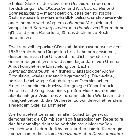
Sibelius-Stücke – der Ouvertüre
Der Sturm
sowie der
Tondichtungen
Die Okeaniden
und
Nächtlicher Ritt und
Sonnenaufgang
– macht deutlich, dass der stilistische
Radius dieses Künstlers erheblich weiter war als gemeinhin
angenommen wird. Wagners
Lohengrin
-Vorspiele und
Vorspiel und
Karfreitagszauber
aus
Parsifal
verkörpern dann
glänzend jenes Repertoire, für das Jochum zu Recht
berühmt war.
Zwei randvoll bepackte CDs sind dankenswerterweise dem
1956 verstorbenen Dirigenten Fritz Lehmann gewidmet,
dessen man sich bei Universal – endlich – wieder zu
erinnern beginnt (wann wird seine legendäre, von Günther
Arndt komplettierte Einspielung von Bachs
Weihnachtsoratorium
, ein frühes Glanzstück der Archiv
Produktion, wieder zugänglich gemacht?!). Die flexible,
herrlich beschwingte Aufführung von Dvoráks achter
Sinfonie und die eindrucksvoll angelegte César Franck-
Sinfonie sind Zeugnisse eines großen Musikers, der eine
absolut integre Vision des zu übermittelnden Werkes mit der
Fähigkeit verband, das Orchester zu wundervoll atmendem,
singendem Spiel zu animieren.
Wie kompetent Lehmann in allen Stilrichtungen war,
demonstriert die CD mit spanisch-französischem Repertoire,
das für damalige deutsche Verhältnisse einigermaßen
exotisch war. Federnde Rhythmik und raffinierte Klangregie
kennzeichnen de Fallas
Liebeszauber
, den
Danse macabre