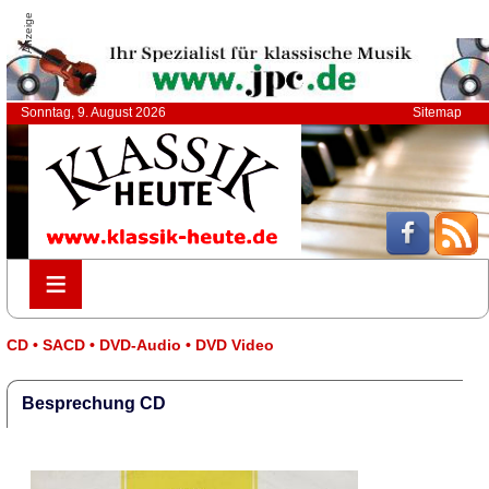
Anzeige
Sonntag, 9. August 2026
Sitemap
≡
≡
CD • SACD • DVD-Audio • DVD Video
Besprechung CD