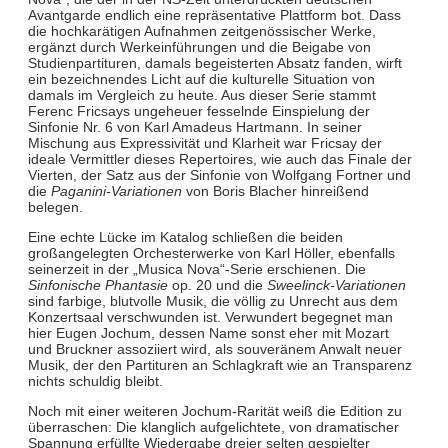
Avantgarde endlich eine repräsentative Plattform bot. Dass
die hochkarätigen Aufnahmen zeitgenössischer Werke,
ergänzt durch Werkeinführungen und die Beigabe von
Studienpartituren, damals begeisterten Absatz fanden, wirft
ein bezeichnendes Licht auf die kulturelle Situation von
damals im Vergleich zu heute. Aus dieser Serie stammt
Ferenc Fricsays ungeheuer fesselnde Einspielung der
Sinfonie Nr. 6 von Karl Amadeus Hartmann. In seiner
Mischung aus Expressivität und Klarheit war Fricsay der
ideale Vermittler dieses Repertoires, wie auch das Finale der
Vierten, der Satz aus der Sinfonie von Wolfgang Fortner und
die
Paganini-Variationen
von Boris Blacher hinreißend
belegen.
Eine echte Lücke im Katalog schließen die beiden
großangelegten Orchesterwerke von Karl Höller, ebenfalls
seinerzeit in der „Musica Nova“-Serie erschienen. Die
Sinfonische Phantasie
op. 20 und die
Sweelinck-Variationen
sind farbige, blutvolle Musik, die völlig zu Unrecht aus dem
Konzertsaal verschwunden ist. Verwundert begegnet man
hier Eugen Jochum, dessen Name sonst eher mit Mozart
und Bruckner assoziiert wird, als souveränem Anwalt neuer
Musik, der den Partituren an Schlagkraft wie an Transparenz
nichts schuldig bleibt.
Noch mit einer weiteren Jochum-Rarität weiß die Edition zu
überraschen: Die klanglich aufgelichtete, von dramatischer
Spannung erfüllte Wiedergabe dreier selten gespielter