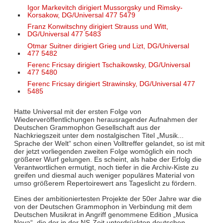
Igor Markevitch dirigiert Mussorgsky und Rimsky-
Korsakow, DG/Universal 477 5479
Franz Konwitschny dirigiert Strauss und Witt,
DG/Universal 477 5483
Otmar Suitner dirigiert Grieg und Lizt, DG/Universal
477 5482
Ferenc Fricsay dirigiert Tschaikowsky, DG/Universal
477 5480
Ferenc Fricsay dirigiert Strawinsky, DG/Universal 477
5485
Hatte Universal mit der ersten Folge von
Wiederveröffentlichungen herausragender Aufnahmen der
Deutschen Grammophon Gesellschaft aus der
Nachkriegszeit unter dem nostalgischen Titel „Musik...
Sprache der Welt“ schon einen Volltreffer gelandet, so ist mit
der jetzt vorliegenden zweiten Folge womöglich ein noch
größerer Wurf gelungen. Es scheint, als habe der Erfolg die
Verantwortlichen ermutigt, noch tiefer in die Archiv-Kiste zu
greifen und diesmal auch weniger populäres Material von
umso größerem Repertoirewert ans Tageslicht zu fördern.
Eines der ambitioniertesten Projekte der 50er Jahre war die
von der Deutschen Grammophon in Verbindung mit dem
Deutschen Musikrat in Angriff genommene Edition „Musica
Nova“, die der in der NS-Zeit unterdrückten deutschen