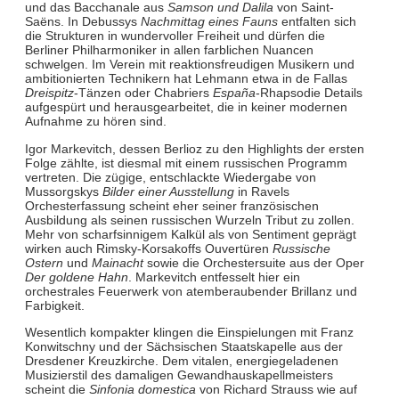
und das Bacchanale aus
Samson und Dalila
von Saint-
Saëns. In Debussys
Nachmittag eines Fauns
entfalten sich
die Strukturen in wundervoller Freiheit und dürfen die
Berliner Philharmoniker in allen farblichen Nuancen
schwelgen. Im Verein mit reaktionsfreudigen Musikern und
ambitionierten Technikern hat Lehmann etwa in de Fallas
Dreispitz
-Tänzen oder Chabriers
España
-Rhapsodie Details
aufgespürt und herausgearbeitet, die in keiner modernen
Aufnahme zu hören sind.
Igor Markevitch, dessen Berlioz zu den Highlights der ersten
Folge zählte, ist diesmal mit einem russischen Programm
vertreten. Die zügige, entschlackte Wiedergabe von
Mussorgskys
Bilder einer Ausstellung
in Ravels
Orchesterfassung scheint eher seiner französischen
Ausbildung als seinen russischen Wurzeln Tribut zu zollen.
Mehr von scharfsinnigem Kalkül als von Sentiment geprägt
wirken auch Rimsky-Korsakoffs Ouvertüren
Russische
Ostern
und
Mainacht
sowie die Orchestersuite aus der Oper
Der goldene Hahn
. Markevitch entfesselt hier ein
orchestrales Feuerwerk von atemberaubender Brillanz und
Farbigkeit.
Wesentlich kompakter klingen die Einspielungen mit Franz
Konwitschny und der Sächsischen Staatskapelle aus der
Dresdener Kreuzkirche. Dem vitalen, energiegeladenen
Musizierstil des damaligen Gewandhauskapellmeisters
scheint die
Sinfonia domestica
von Richard Strauss wie auf