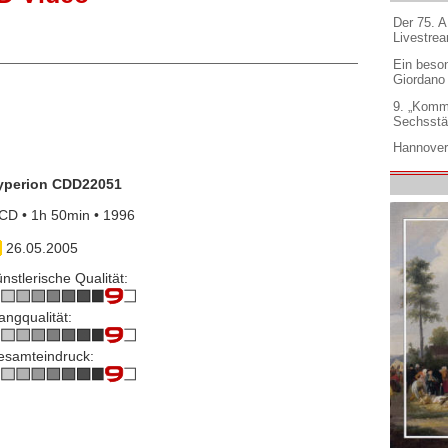
Der 75. 
Livestre
Ein beso
Giordano
9. „Komm
Sechsstä
Hannover
yperion CDD22051
CD • 1h 50min • 1996
26.05.2005
nstlerische Qualität:
angqualität:
esamteindruck: