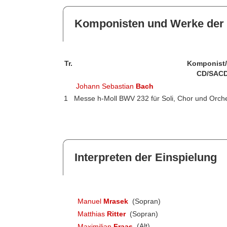
Komponisten und Werke der 
Tr.
Komponist
CD/SACD
Johann Sebastian
Bach
1
Messe h-Moll BWV 232 für Soli, Chor und Orch
Interpreten der Einspielung
Manuel
Mrasek
(Sopran)
Matthias
Ritter
(Sopran)
Maximilian
Fraas
(Alt)