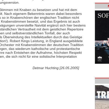
rungsversion.
n Stimmen mit Knaben zu besetzen und hat mit dem
lt. Nach eigenem Bekenntnis waren dabei besonders
s so in Knabenchören der englischen Tradition nicht
er Knabenstimmen besetzt, und das Ergebnis ist auch
wägungen unverstellte Naivität ergänzt sich hier bestens
ständlichen Vertrautheit mit dem geistlichen Repertoire
en und selbstverständlichen Tonfall, der auch
ls Überwindung des Intellektuellen durch das Geistige
ation!). Robert Kings Leistung, in England ausgebildete
Orchester mit Knabenstimmen der deutschen Tradition
ngen, das wiederum katholische und protestantische
Jahre nach Entstehen der Aufnahme, höchsten Respekt
, die sich nicht für eine solistische Interpretation
Detmar Huchting [26.05.2005]