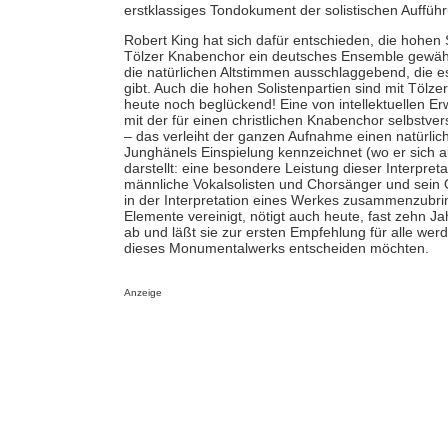
erstklassiges Tondokument der solistischen Auffüh
Robert King hat sich dafür entschieden, die hohe
Tölzer Knabenchor ein deutsches Ensemble gewäh
die natürlichen Altstimmen ausschlaggebend, die e
gibt. Auch die hohen Solistenpartien sind mit Tölz
heute noch beglückend! Eine von intellektuellen Er
mit der für einen christlichen Knabenchor selbstver
– das verleiht der ganzen Aufnahme einen natürlich
Junghänels Einspielung kennzeichnet (wo er sich a
darstellt: eine besondere Leistung dieser Interpret
männliche Vokalsolisten und Chorsänger und sein 
in der Interpretation eines Werkes zusammenzubri
Elemente vereinigt, nötigt auch heute, fast zehn 
ab und läßt sie zur ersten Empfehlung für alle werden
dieses Monumentalwerks entscheiden möchten.
Anzeige