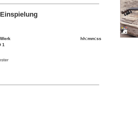
Einspielung
/Werk
hh:mm:ss
 1
ester