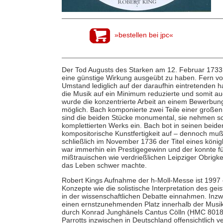
»bestellen bei jpc«
Der Tod Augusts des Starken am 12. Februar 1733 
eine günstige Wirkung ausgeübt zu haben. Fern vo
Umstand lediglich auf der daraufhin eintretenden h
die Musik auf ein Minimum reduzierte und somit au
wurde die konzentrierte Arbeit an einem Bewerbun
möglich. Bach komponierte zwei Teile einer großen
sind die beiden Stücke monumental, sie nehmen sc
komplettierten Werks ein. Bach bot in seinen be
kompositorische Kunstfertigkeit auf – dennoch muß
schließlich im November 1736 der Titel eines köni
war immerhin ein Prestigegewinn und der konnte fü
mißtrauischen wie verdrießlichen Leipziger Obrigkei
das Leben schwer machte.
Robert Kings Aufnahme der h-Moll-Messe ist 1997 e
Konzepte wie die solistische Interpretation des ge
in der wissenschaftlichen Debatte einnahmen. Inzwi
einen ernstzunehmenden Platz innerhalb der Musi
durch Konrad Junghänels Cantus Cölln (HMC 8018
Parrotts inzwischen in Deutschland offensichtlich v