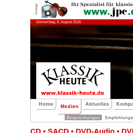
Anzeige
Donnerstag, 6. August 2026
Home
Aktuelles
Kompo
Medien
Besprechungen
Empfehlung
CD • SACD • DVD-Audio • DV