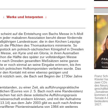
↓ Werke und Interpreten ↓
scheint auf die Entstehung von Bachs Messe in h-Moll
n jeder makabren Assoziation beruht dieser fördernde
albjährigen Landestrauer, die in den Kirchen Leipzigs
ch die Pflichten des Thomaskantors minimierte. So
gsstück am polnisch-sächsischen Königshof in Dresden
 Messe, ein Kyrie und ein Gloria; in ihren Ausmaßen
hon die Hälfte des später zur vollständigen Messe
iden nach Dresden gesandten Meßsätzen seine ganze
te er noch einmal an seine Eingabe erinnern, bis ihm
glich polnischen Hofkomponisten verliehen wurde. Das
r den Kontakt mit einer ebenso geizigen und
t nützlich sein, die Bach seit Beginn der 1730er Jahre
Franz Sch
Klavier h
zwei CDs 
des Neunz
ntstanden, zu einer Zeit, als aufführungspraktische
geschäftst
istlichen Œuvres von J. S. Bach noch eine Randexistenz
„Sonatine
schen hat sich diese solistische Aufführungspraxis
kommen di
Sonate A-
kwissenschaft erobern können, und mit der Aufnahme
bedeutend
13.14) aus dem Jahr 2003 gibt es auch nach Andrew
1827.
ergriffener Pioniereinspielung von 1984 ein weiteres