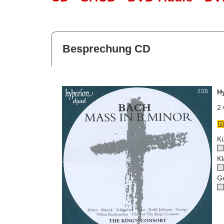
Besprechung CD
H
2 
Kü
Kl
G