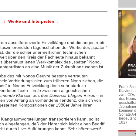
↓ Werke und Interpreten ↓
rem ausdifferenzierte Einzelklänge und die angestrebte
aszinierendsten Eigenschaften der Werke des „späten“
t, der die schier unermeßlichen technischen
weit über den Kreis der Fachleute hinaus bekannt
 es überhaupt jenen Werkkomplex des „späten“ Nono,
vantgardisten an eine Musik der Zukunft anzusehen ist.
gabe des mit Nonos Oeuvre bestens vertrauten
viele Verbindungslinien zum früheren Nono ziehen, die
hes“ in Nonos Entwicklung doch sehr stark zu
Franz Sch
wendeten Texte – in
Io
zwischen altgriechischen
Klavier h
zwei CDs 
tmende Klarsein
aus den
Duineser Elegien
Rilkes – in
des Neunz
ten von Anfang an vorhandene Tendenz, die sich von
geschäftst
rgestellten Kompositionen der 1980er Jahre ihren
„Sonatine
kommen di
Sonate A-
bedeutend
Klangraumvorstellungen transportieren kann, so ist
1827.
on eingefangen, daß der Hörer sich leicht einen Begriff
ht durch Live-Aufführungen kennt. Sehr hörenswert!