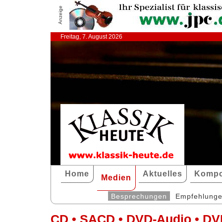
Anzeige
Freitag, 7. August 2026
Home
Aktuelles
Kompo
Medien
Besprechungen
Empfehlung
CD • SACD • DVD-Audio • DV