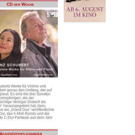
CD der Woche
uberts Werke für Violine und
aben genau den Umfang, der auf
passt. Es sind die drei Sonaten
ehnjährigen, die der
üchtige Verleger Diabelli als
n“ herausgegeben hat, dazu
e als „Grand Duo“ veröffentlichte
Dur, das h-Moll-Rondo und die
e C-Dur-Fantasie aus dem Jahr
Neuveröffentlichungen