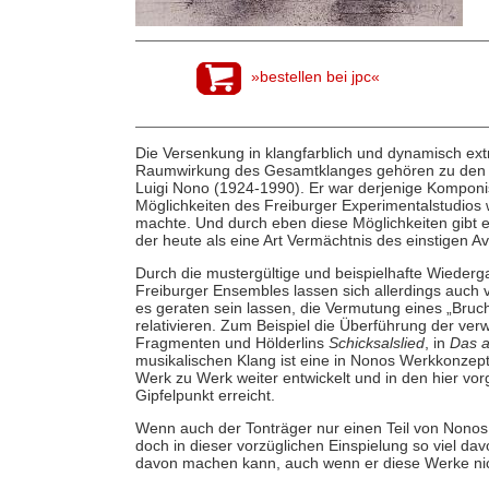
»bestellen bei jpc«
Die Versenkung in klangfarblich und dynamisch ext
Raumwirkung des Gesamtklanges gehören zu den f
Luigi Nono (1924-1990). Er war derjenige Komponis
Möglichkeiten des Freiburger Experimentalstudios 
machte. Und durch eben diese Möglichkeiten gibt
der heute als eine Art Vermächtnis des einstigen A
Durch die mustergültige und beispielhafte Wieder
Freiburger Ensembles lassen sich allerdings auch 
es geraten sein lassen, die Vermutung eines „Bruc
relativieren. Zum Beispiel die Überführung der ver
Fragmenten und Hölderlins
Schicksalslied
, in
Das a
musikalischen Klang ist eine in Nonos Werkkonzep
Werk zu Werk weiter entwickelt und in den hier vo
Gipfelpunkt erreicht.
Wenn auch der Tonträger nur einen Teil von Nonos 
doch in dieser vorzüglichen Einspielung so viel dav
davon machen kann, auch wenn er diese Werke nic