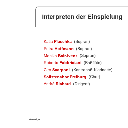
Interpreten der Einspielung
Katia
Plaschka
(Sopran)
Petra
Hoffmann
(Sopran)
Monika
Bair-Ivenz
(Sopran)
Roberto
Fabbriciani
(Baßflöte)
Ciro
Scarponi
(Kontrabaß-Klarinette)
Solistenchor Freiburg
(Chor)
André
Richard
(Dirigent)
Anzeige