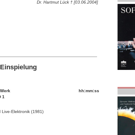
Dr. Hartmut Lück † [03.06.2004]
Einspielung
/Werk
hh:mm:ss
 1
 Live-Elektronik (1981)