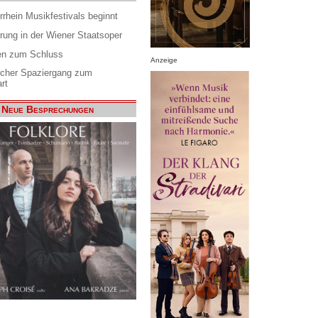
rrhein Musikfestivals beginnt
rung in der Wiener Staatsoper
en zum Schluss
Anzeige
scher Spaziergang zum
rt
Neue Besprechungen