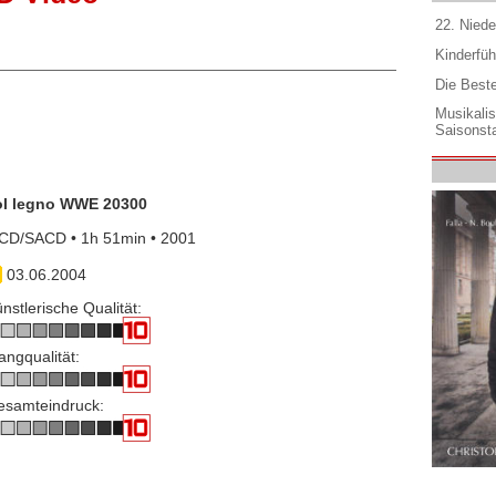
22. Niede
Kinderfüh
Die Best
Musikali
Saisonsta
ol legno WWE 20300
 CD/SACD • 1h 51min • 2001
03.06.2004
nstlerische Qualität:
angqualität:
esamteindruck: