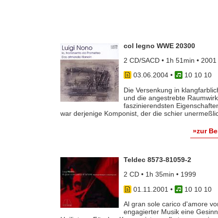
col legno WWE 20300
2 CD/SACD • 1h 51min • 2001
03.06.2004
•
10 10 10
Die Versenkung in klangfarbli
und die angestrebte Raumwir
faszinierendsten Eigenschafte
war derjenige Komponist, der die schier unermeßlic
»zur B
Teldec 8573-81059-2
2 CD • 1h 35min • 1999
01.11.2001
•
10 10 10
Al gran sole carico d'amore vo
engagierter Musik eine Gesinn