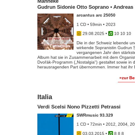
Manneke
Gudrun Sidonie Otto Soprano • Andreas 
arcantus arc 25050
1 CD • 59min • 2023
29.08.2025
•
10 10 10
Die in der Schweiz lebende und
wirkende Sopranistin Gudrun Si
vergangenen Jahr den stärkst
Album hat sie in Zusammenarbeit mit dem Organist
Dvořák-Programm („Nostalgia“) gestaltet sowie in 
herausragenden Part übernommen. Immer hat ihr E
»zur B
Italia
Verdi Scelsi Nono Pizzetti Petrassi
SWRmusic 93.329
1 CD • 72min • 2012, 2004, 2
03.03.2015
•
8 8 8