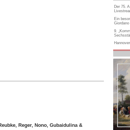
Der 75. 
Livestre
Ein beso
Giordano
9. „Komm
Sechsstä
Hannover
Reubke, Reger, Nono, Gubaidulina &