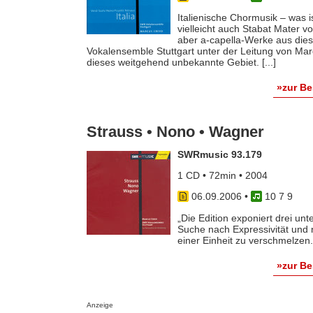
Italienische Chormusik – was 
vielleicht auch Stabat Mater v
aber a-capella-Werke aus di
Vokalensemble Stuttgart unter der Leitung von Mar
dieses weitgehend unbekannte Gebiet. [...]
»zur B
Strauss • Nono • Wagner
SWRmusic 93.179
1 CD • 72min • 2004
06.09.2006
•
10 7 9
„Die Edition exponiert drei unt
Suche nach Expressivität und 
einer Einheit zu verschmelzen. [
»zur B
Anzeige