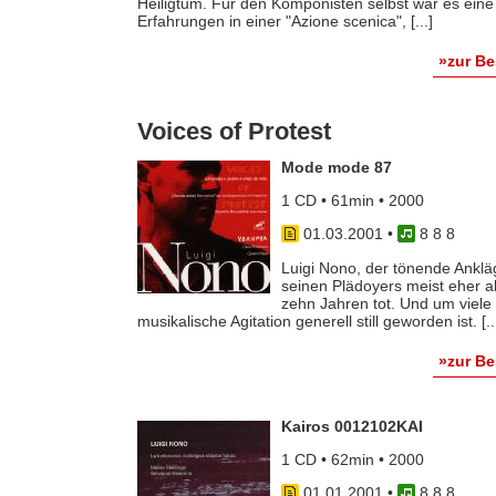
Heiligtum. Für den Komponisten selbst war es eine
Erfahrungen in einer "Azione scenica", [...]
»zur B
Voices of Protest
Mode mode 87
1 CD • 61min • 2000
01.03.2001
•
8 8 8
Luigi Nono, der tönende Ankläg
seinen Plädoyers meist eher ab
zehn Jahren tot. Und um viele 
musikalische Agitation generell still geworden ist. [..
»zur B
Kairos 0012102KAI
1 CD • 62min • 2000
01.01.2001
•
8 8 8