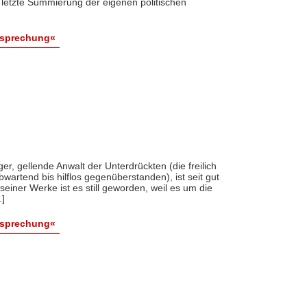
 letzte Summierung der eigenen politischen
esprechung«
er, gellende Anwalt der Unterdrückten (die freilich
wartend bis hilflos gegenüberstanden), ist seit gut
seiner Werke ist es still geworden, weil es um die
.]
esprechung«