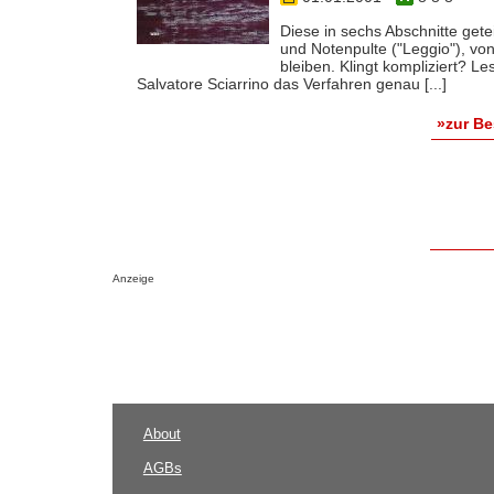
Diese in sechs Abschnitte get
und Notenpulte ("Leggio"), von
bleiben. Klingt kompliziert? 
Salvatore Sciarrino das Verfahren genau [...]
»zur B
Anzeige
About
AGBs