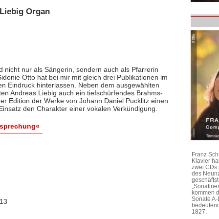
Liebig Organ
 nicht nur als Sängerin, sondern auch als Pfarrerin
donie Otto hat bei mir mit gleich drei Publikationen im
en Eindruck hinterlassen. Neben dem ausgewählten
en Andreas Liebig auch ein tiefschürfendes Brahms-
der Edition der Werke von Johann Daniel Pucklitz einen
insatz den Charakter einer vokalen Verkündigung.
esprechung«
Franz Sch
Klavier h
zwei CDs 
des Neunz
geschäftst
„Sonatine
kommen di
Sonate A-
013
bedeutend
1827.