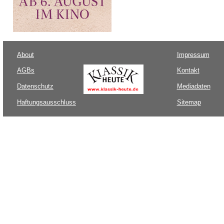
About
Impressum
AGBs
Kontakt
Datenschutz
Mediadaten
Haftungsausschluss
Sitemap