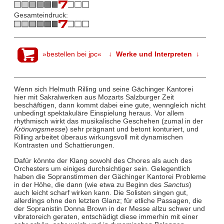
Gesamteindruck:
»bestellen bei jpc«
↓ Werke und Interpreten ↓
Wenn sich Helmuth Rilling und seine Gächinger Kantorei
hier mit Sakralwerken aus Mozarts Salzburger Zeit
beschäftigen, dann kommt dabei eine gute, wenngleich nicht
unbedingt spektakuläre Einspielung heraus. Vor allem
rhythmisch wirkt das musikalische Geschehen (zumal in der
Krönungsmesse
) sehr prägnant und betont konturiert, und
Rilling arbeitet überaus wirkungsvoll mit dynamischen
Kontrasten und Schattierungen.
Dafür könnte der Klang sowohl des Chores als auch des
Orchesters um einiges durchsichtiger sein. Gelegentlich
haben die Sopranstimmen der Gächinger Kantorei Probleme
in der Höhe, die dann (wie etwa zu Beginn des
Sanctus
)
auch leicht scharf wirken kann. Die Solisten singen gut,
allerdings ohne den letzten Glanz; für etliche Passagen, die
der Sopranistin Donna Brown in der Messe allzu schwer und
vibratoreich geraten, entschädigt diese immerhin mit einer