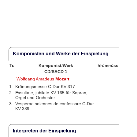
Komponisten und Werke der Einspielung
Tr.
Komponist/Werk
hh:mm:ss
CD/SACD 1
Wolfgang Amadeus
Mozart
1
Krönungsmesse C-Dur KV 317
2
Exsultate, jubilate KV 165 für Sopran,
Orgel und Orchester
3
Vesperae solennes de confessore C-Dur
KV 339
Interpreten der Einspielung