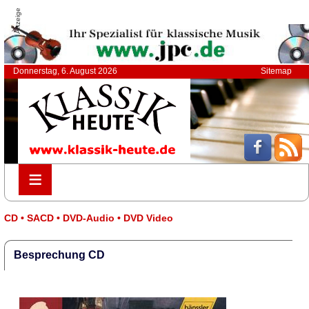
Anzeige
Donnerstag, 6. August 2026
Sitemap
≡
≡
CD • SACD • DVD-Audio • DVD Video
Besprechung CD