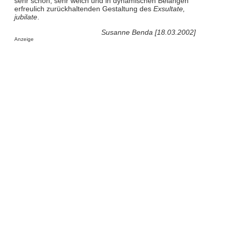
sehr schön, sehr weich und in dynamischen Belangen
erfreulich zurückhaltenden Gestaltung des
Exsultate,
jubilate
.
Susanne Benda [18.03.2002]
Anzeige