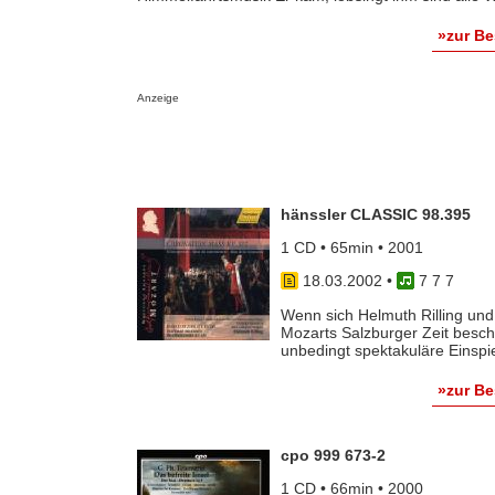
»zur B
Anzeige
hänssler CLASSIC 98.395
1 CD • 65min • 2001
18.03.2002
•
7 7 7
Wenn sich Helmuth Rilling und
Mozarts Salzburger Zeit besch
unbedingt spektakuläre Einspie
»zur B
cpo 999 673-2
1 CD • 66min • 2000