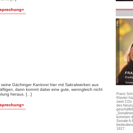
esprechung«
 seine Gächinger Kantorei hier mit Sakralwerken aus
äftigen, dann kommt dabei eine gute, wenngleich nicht
lung heraus. [...]
Franz Sch
Klavier h
zwei CDs 
esprechung«
des Neunz
geschäftst
„Sonatine
kommen di
Sonate A-
bedeutend
1827.